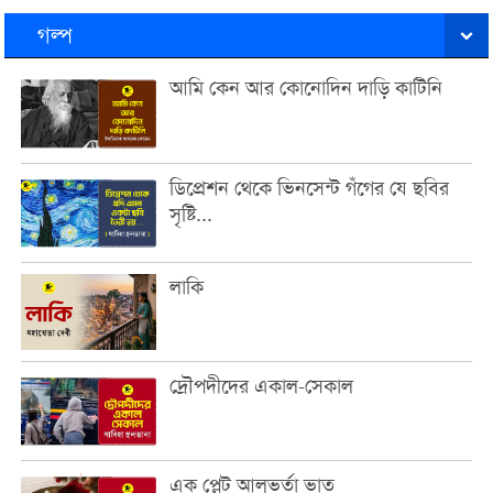
গল্প
আমি কেন আর কোনোদিন দাড়ি কাটিনি
ডিপ্রেশন থেকে ভিনসেন্ট গঁগের যে ছবির
সৃষ্টি...
লাকি
দ্রৌপদীদের একাল-সেকাল
এক প্লেট আলুভর্তা ভাত