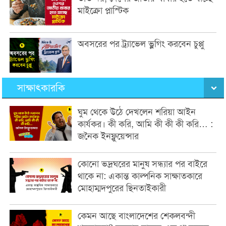
মাইক্রো প্লাস্টিক
অবসরের পর ট্র্যাভেল ভ্লগিং করবেন চুপ্পু
সাক্ষাৎকারকি
ঘুম থেকে উঠে দেখলেন শরিয়া আইন
কার্যকর। কী করি, আমি কী কী কী করি… :
জনৈক ইনফ্লুয়েন্সার
কোনো ভদ্রঘরের মানুষ সন্ধ্যার পর বাইরে
থাকে না: একান্ত কাল্পনিক সাক্ষাতকারে
মোহাম্মদপুরের ছিনতাইকারী
কেমন আছে বাংলাদেশের শেকলবন্দী