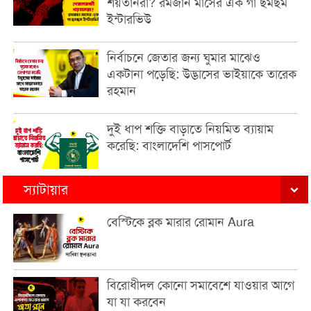
শয়তানরা? রমজান মাসের এক গা ছমছম
ইন্টারভিউ
নির্বাচনে জেতার জন্য ঘুমার মাঝেও
একটানা পড়েছি: উদ্ভাসের ভাইয়াকে তারেক
রহমান
দুই ধাপ শক্তি বাড়াতে নিয়মিত ব্যায়াম
করেছি: বাংলাদেশি পাসপোর্ট
স্যাটায়ার
বেস্টিকে ব্লক মারার রোমান Aura
বিরোধীদল কোনো সমাবেশে যাওয়ার আগে
যা যা করবেন