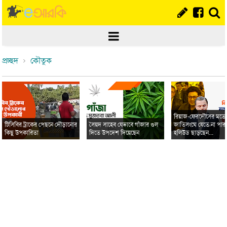
প্রচ্ছদ
কৌতুক
রিয়াজ-ফেরদৌসের মত
টিসিবির ট্রাকের পেছনে দৌড়ানোর
সৈয়দ সাহেব যেভাবে গাঁজার গুল
জাতিসংঘে যেতে না পার
কিছু উপকারিতা
দিতে উপদেশ দিয়েছেন
হলিউড ছাড়ছেন...