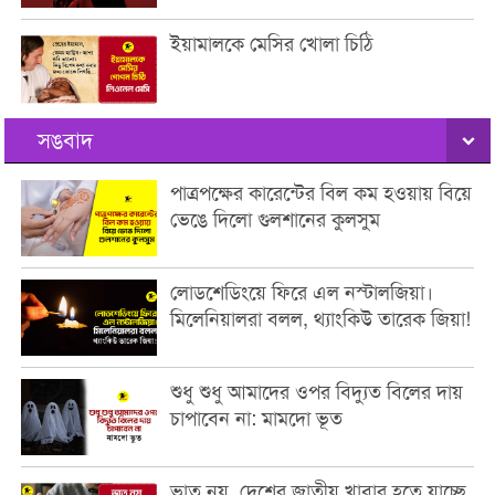
ইয়ামালকে মেসির খোলা চিঠি
সঙবাদ
পাত্রপক্ষের কারেন্টের বিল কম হওয়ায় বিয়ে
ভেঙে দিলো গুলশানের কুলসুম
লোডশেডিংয়ে ফিরে এল নস্টালজিয়া।
মিলেনিয়ালরা বলল, থ্যাংকিউ তারেক জিয়া!
শুধু শুধু আমাদের ওপর বিদ্যুত বিলের দায়
চাপাবেন না: মামদো ভূত
ভাত নয়, দেশের জাতীয় খাবার হতে যাচ্ছে