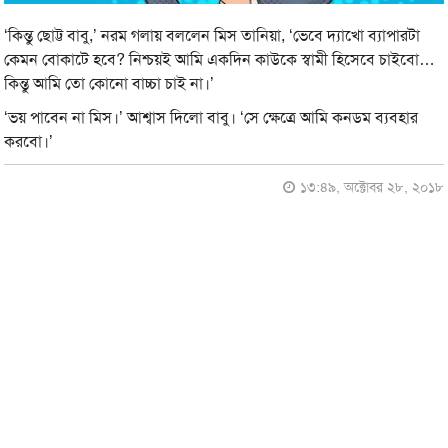
‘কিন্তু ছোট্ট বাবু,’ নরম গলায় বললেন মিস তানিয়া, ‘ভেবে দ্যাখো ব্যাপারটা
কেমন বোকাটে হবে? নিশ্চয়ই আমি একদিন কাউকে স্বামী হিসেবে চাইবো…
কিন্তু আমি তো কোনো বাচ্চা চাই না।’
‘ভয় পাবেন না মিস।’ আশ্বাস দিলো বাবু। ‘সে ক্ষেত্রে আমি কনডম ব্যবহার
করবো।’
১৩:৪৯, অক্টোবর ২৮, ২০১৮