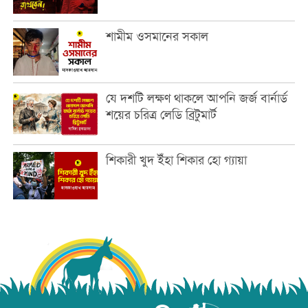
শামীম ওসমানের সকাল
যে দশটি লক্ষণ থাকলে আপনি জর্জ বার্নার্ড
শয়ের চরিত্র লেডি ব্রিটুমার্ট
শিকারী খুদ ইঁহা শিকার হো গ্যায়া