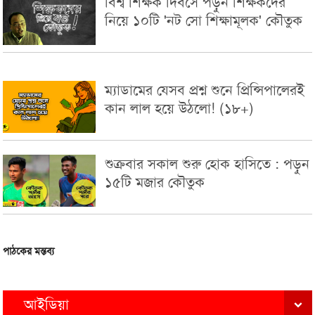
বিশ্ব শিক্ষক দিবসে পড়ুন শিক্ষকদের
নিয়ে ১০টি 'নট সো শিক্ষামূলক' কৌতুক
ম্যাডামের যেসব প্রশ্ন শুনে প্রিন্সিপালেরই
কান লাল হয়ে উঠলো! (১৮+)
শুক্রবার সকাল শুরু হোক হাসিতে : পড়ুন
১৫টি মজার কৌতুক
পাঠকের মন্তব্য
আইডিয়া