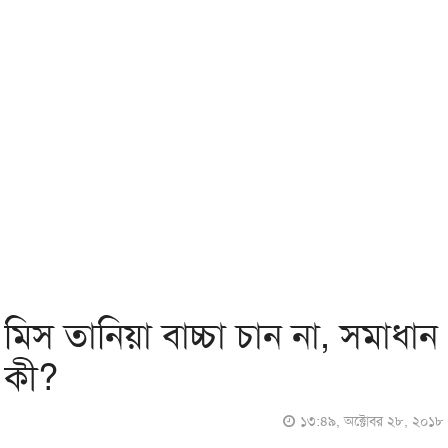
মিস তানিয়া বাচ্চা চান না, সমাধান
কী?
১৩:৪৯, অক্টোবর ২৮, ২০১৮