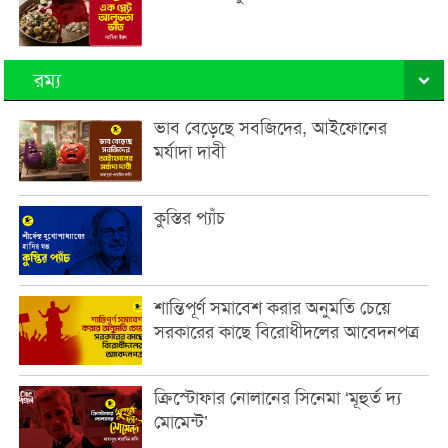
রম্য
ভাব বেড়েছে সবজিদের, আইফোনের
মর্যাদা দাবী
কুস্তির প্যাঁচ
শান্তিপূর্ণ সমাবেশ করার অনুমতি চেয়ে
সরকারের কাছে বিরোধীদলের আবেদনপত্র
ক্রিস্টোফার নোলানের সিনেমা ‘মূহুর্ত দ্য
মোমেন্ট’