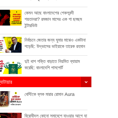
কেমন আছে বাংলাদেশের শেকলবন্দী
শয়তানরা? রমজান মাসের এক গা ছমছম
ইন্টারভিউ
নির্বাচনে জেতার জন্য ঘুমার মাঝেও একটানা
পড়েছি: উদ্ভাসের ভাইয়াকে তারেক রহমান
দুই ধাপ শক্তি বাড়াতে নিয়মিত ব্যায়াম
করেছি: বাংলাদেশি পাসপোর্ট
্যাটায়ার
বেস্টিকে ব্লক মারার রোমান Aura
বিরোধীদল কোনো সমাবেশে যাওয়ার আগে যা