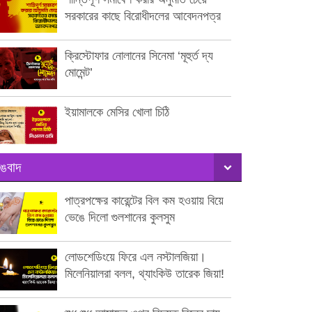
সরকারের কাছে বিরোধীদলের আবেদনপত্র
ক্রিস্টোফার নোলানের সিনেমা ‘মূহুর্ত দ্য
মোমেন্ট’
ইয়ামালকে মেসির খোলা চিঠি
ঙবাদ
পাত্রপক্ষের কারেন্টের বিল কম হওয়ায় বিয়ে
ভেঙে দিলো গুলশানের কুলসুম
লোডশেডিংয়ে ফিরে এল নস্টালজিয়া।
মিলেনিয়ালরা বলল, থ্যাংকিউ তারেক জিয়া!