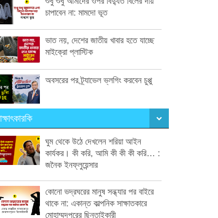
শুধু শুধু আমাদের ওপর বিদ্যুত বিলের দায়
চাপাবেন না: মামদো ভূত
ভাত নয়, দেশের জাতীয় খাবার হতে যাচ্ছে
মাইক্রো প্লাস্টিক
অবসরের পর ট্র্যাভেল ভ্লগিং করবেন চুপ্পু
াক্ষাৎকারকি
ঘুম থেকে উঠে দেখলেন শরিয়া আইন
কার্যকর। কী করি, আমি কী কী কী করি… :
জনৈক ইনফ্লুয়েন্সার
কোনো ভদ্রঘরের মানুষ সন্ধ্যার পর বাইরে
থাকে না: একান্ত কাল্পনিক সাক্ষাতকারে
মোহাম্মদপুরের ছিনতাইকারী