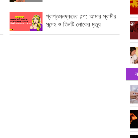
প্রাপ্তমনষ্কদের গল্প: আমার স্বামীর
সন্দেহ ও তিনটি লোকের মৃত্যু
স