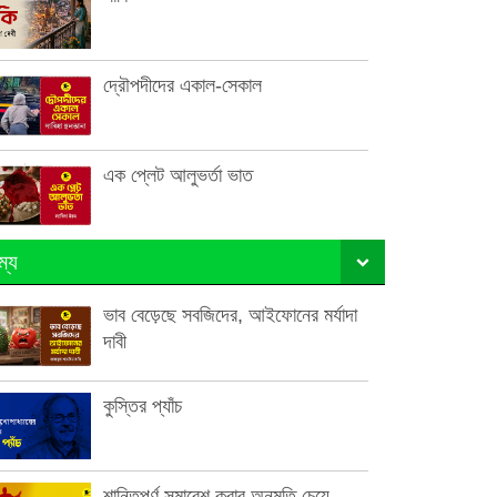
দ্রৌপদীদের একাল-সেকাল
এক প্লেট আলুভর্তা ভাত
ম্য
ভাব বেড়েছে সবজিদের, আইফোনের মর্যাদা
দাবী
কুস্তির প্যাঁচ
শান্তিপূর্ণ সমাবেশ করার অনুমতি চেয়ে