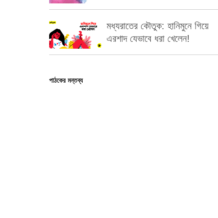
মধ্যরাতের কৌতুক: হানিমুনে গিয়ে
এরশাদ যেভাবে ধরা খেলেন!
পাঠকের মন্তব্য