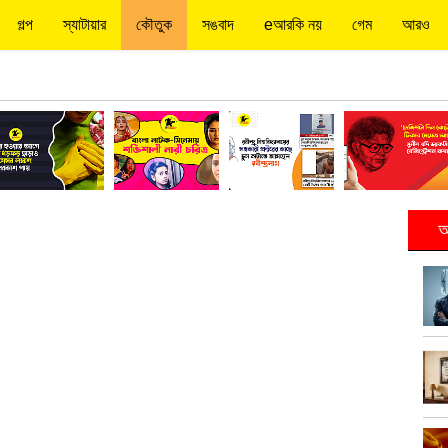
গল্প
স্যাটায়ার
কৌতুক
সঙবাদ
eআরকি নয়
গেম
আরও
আ