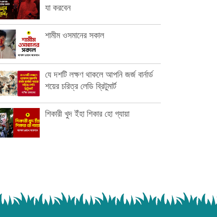
যা করবেন
শামীম ওসমানের সকাল
যে দশটি লক্ষণ থাকলে আপনি জর্জ বার্নার্ড
শয়ের চরিত্র লেডি ব্রিটুমার্ট
শিকারী খুদ ইঁহা শিকার হো গ্যায়া