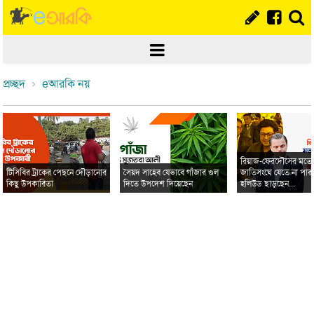
প্রচ্ছদ
eআরকি নয়
রিয়াজ-ফেরদৌসের মত
টিসিবির ট্রাকের পেছনে দৌড়ানোর
সৈয়দ সাহেব যেভাবে গাঁজার গুল
জাতিসংঘে যেতে না পার
কিছু উপকারিতা
দিতে উপদেশ দিয়েছেন
হলিউড ছাড়ছেন...