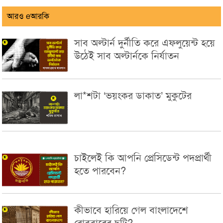
আরও eআরকি
সাব অল্টার্ন দুর্নীতি করে এফলুয়েন্ট হয়ে
উঠেই সাব অল্টার্নকে নির্যাতন
লা*শটা ‘ভয়ংকর ডাকাত’ মুকুটের
চাইলেই কি আপনি প্রেসিডেন্ট পদপ্রার্থী
হতে পারবেন?
কীভাবে হারিয়ে গেল বাংলাদেশে
রোববারের ছুটি?