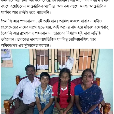
কমবয়সে গ্র্যান্ডমাস্টার হতে পেরেছেন চারজন। এর আগে দশ বছর দশ মাস
বয়সে হয়েছিলেন আন্তর্জাতিক মাস্টার। অত কম বয়সে অবশ্য আন্তর্জাতিক
মাস্টার আর কেউই হতে পারেননি।
ভৈসালি আর প্রজ্ঞানানন্দ, দুই ভাইবোন। তামিল অঞ্চলে বাবার নামটাও
ছেলেমেয়ের নামের সাথে জুড়ে যায়, তাই তাদের নাম হয়ে দাঁড়াল রমেশবাবু
ভৈসালি আর রমেশবাবু প্রজ্ঞানানন্দ। ভারতের বিখ্যাত দুই দাবা প্রডিজি
ভাইবোন। ভারতের দাবায় বয়সভিত্তিক যা কিছু চ্যাম্পিয়নশিপ, তার
অধিকাংশই এই দুইজনের করায়ত্ত।