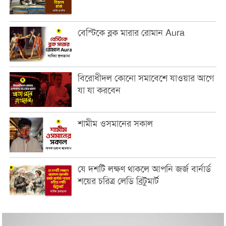
বেস্টিকে ব্লক মারার রোমান Aura
বিরোধীদল কোনো সমাবেশে যাওয়ার আগে
যা যা করবেন
শামীম ওসমানের সকাল
যে দশটি লক্ষণ থাকলে আপনি জর্জ বার্নার্ড
শয়ের চরিত্র লেডি ব্রিটুমার্ট