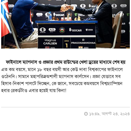
ফাইনালে ম্যাগনাস ও প্রজ্ঞার প্রথম রাউন্ডের খেলা ড্রয়ের মাধ্যমে শেষ হয়
এত কম বয়সে, মানে ১৮ বছর বয়সী আর কেউ দাবা বিশ্বকাপের ফাইনালে
ওঠেননি। সামনে মহাপরিক্রমশালী ম্যাগনাস কার্লসেন। প্রজ্ঞা যেভাবে সব
হিসাব-নিকাশ পালটে দিচ্ছেন, কে জানে, সবচেয়ে কমবয়সে বিশ্বচ্যাম্পিয়ন
হবার রেকর্ডটাও এবার হয়েই যায় কিনা!
১৬:৪৯, আগস্ট ২৩, ২০২৩