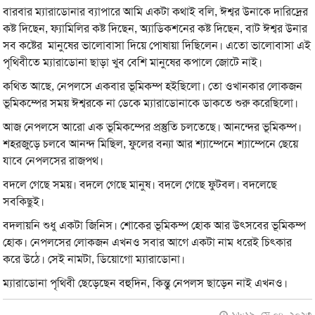
বারবার ম্যারাডোনার ব্যাপারে আমি একটা কথাই বলি, ঈশ্বর উনাকে দারিদ্রের
কষ্ট দিছেন, ফ্যামিলির কষ্ট দিছেন, অ্যাডিকশনের কষ্ট দিছেন, বাট ঈশ্বর উনার
সব কষ্টের মানুষের ভালোবাসা দিয়ে পোষায়া দিছিলেন। এতো ভালোবাসা এই
পৃথিবীতে ম্যারাডোনা ছাড়া খুব বেশি মানুষের কপালে জোটে নাই।
কথিত আছে, নেপলসে একবার ভূমিকম্প হইছিলো। তো ওখানকার লোকজন
ভূমিকম্পের সময় ঈশ্বরকে না ডেকে ম্যারাডোনাকে ডাকতে শুরু করেছিলো।
আজ নেপলসে আরো এক ভূমিকম্পের প্রস্তুতি চলতেছে। আনন্দের ভূমিকম্প।
শহরজুড়ে চলবে আনন্দ মিছিল, ফুলের বন্যা আর শ্যাম্পেনে শ্যাম্পেনে ছেয়ে
যাবে নেপলসের রাজপথ।
বদলে গেছে সময়। বদলে গেছে মানুষ। বদলে গেছে ফুটবল। বদলেছে
সবকিছুই।
বদলায়নি শুধু একটা জিনিস। শোকের ভূমিকম্প হোক আর উৎসবের ভূমিকম্প
হোক। নেপলসের লোকজন এখনও সবার আগে একটা নাম ধরেই চিৎকার
করে উঠে। সেই নামটা, ডিয়োগো ম্যারাডোনা।
ম্যারাডোনা পৃথিবী ছেড়েছেন বহুদিন, কিন্তু নেপলস ছাড়েন নাই এখনও।