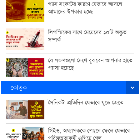
গ্যাস সংকটের কারণে যেভাবে আসলে
আমাদের উপকার হচ্ছে
লিপস্টিকের সাথে মেয়েদের ১০টি অদ্ভুত
সম্পর্ক
যে লক্ষণগুলো দেখে বুঝবেন আপনার হাতে
পয়সা হয়েছে
কৌতুক
সৈনিকটা প্রতিদিন যেভাবে যুদ্ধে জেতে
সিইও, অধ্যাপককে পেছনে ফেলে যেভাবে
পরিচ্ছন্নতাকর্মী এগিয়ে গেল