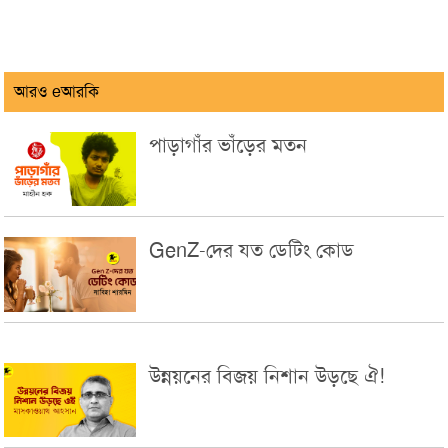
আরও eআরকি
পাড়াগাঁর ভাঁড়ের মতন
GenZ-দের যত ডেটিং কোড
উন্নয়নের বিজয় নিশান উড়ছে ঐ!