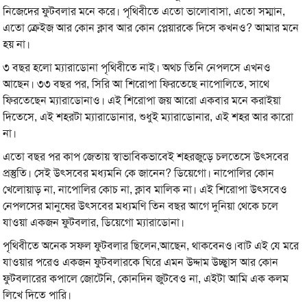
নিজেদের ফুটবলার মনে করে। পৃথিবীতে এতো ভালোবাসা, এতো সম্মান,
এতো ক্রেইজ আর কোন ক্লাব আর কোন প্লেয়ারকে দিসে কখনও? আমার মনে
হয় না।
৩ বছর হলো ম্যারাডোনা পৃথিবীতে নাই। অথচ তিনি নেপলসে এখনও
আছেন। ৩৩ বছর পর, সিরি আ শিরোপা ফিরতেছে নাপোলিতে, সাথে
ফিরতেছেন ম্যারাডোনাও। এই শিরোপা জয় আরো একবার মনে করাইয়া
দিতেসে, এই শহরটা ম্যারাডোনার, শুধুই ম্যারাডোনার, এই শহর আর কারো
না।
এতো বছর পর কাপ জেতায় স্বাভাবিকভাবেই শহরজুড়ে চলতেসে উৎসবের
প্রস্তুতি। সেই উৎসবের মধ্যমনি কে জানেন? ডিয়েগো। নাপোলির কোন
খেলোয়াড় না, নাপোলির কোচ না, ক্লাব মালিক না। এই শিরোপা উৎসবেও
নেপলসের মানুষের উৎসবের মধ্যমণি তিন বছর আগে দুনিয়া থেকে চলে
যাওয়া একজন ফুটবলার, ডিয়েগো ম্যারাডোনা।
পৃথিবীতে অনেক সফল ফুটবলার ছিলেন,আছেন, থাকবেনও।বাট এই যে মরে
যাওয়ার পরেও একজন ফুটবলারকে ঘিরে এমন উদ্দাম উচ্ছ্বাস আর কোন
ফুটবলারের কপালে জোটেনি, কোনদিন জুটবেও না, এইটা আমি এক কলম
লিখে দিতে পারি।