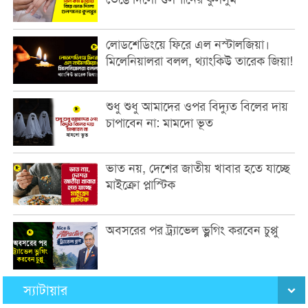
লোডশেডিংয়ে ফিরে এল নস্টালজিয়া।
মিলেনিয়ালরা বলল, থ্যাংকিউ তারেক জিয়া!
শুধু শুধু আমাদের ওপর বিদ্যুত বিলের দায়
চাপাবেন না: মামদো ভূত
ভাত নয়, দেশের জাতীয় খাবার হতে যাচ্ছে
মাইক্রো প্লাস্টিক
অবসরের পর ট্র্যাভেল ভ্লগিং করবেন চুপ্পু
স্যাটায়ার