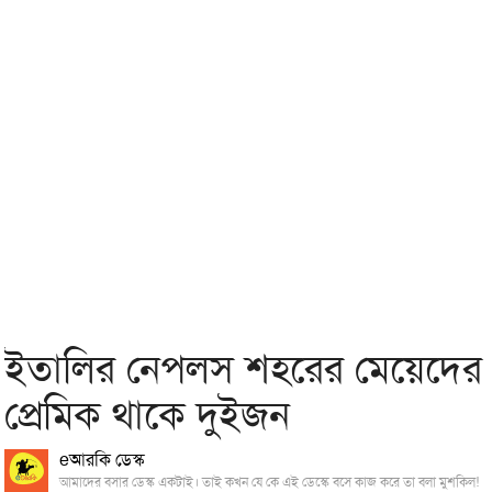
ইতালির নেপলস শহরের মেয়েদের
প্রেমিক থাকে দুইজন
eআরকি ডেস্ক
আমাদের বসার ডেস্ক একটাই। তাই কখন যে কে এই ডেস্কে বসে কাজ করে তা বলা মুশকিল!