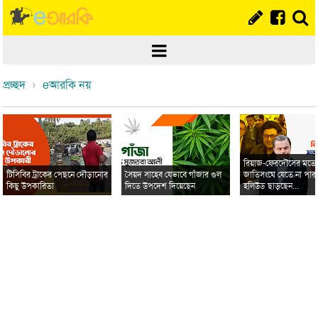
প্রচ্ছদ
eআরকি নয়
রিয়াজ-ফেরদৌসের মত
টিসিবির ট্রাকের পেছনে দৌড়ানোর
সৈয়দ সাহেব যেভাবে গাঁজার গুল
জাতিসংঘে যেতে না পার
কিছু উপকারিতা
দিতে উপদেশ দিয়েছেন
হলিউড ছাড়ছেন...