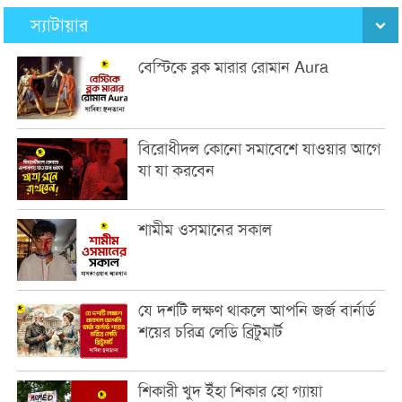
স্যাটায়ার
বেস্টিকে ব্লক মারার রোমান Aura
বিরোধীদল কোনো সমাবেশে যাওয়ার আগে
যা যা করবেন
শামীম ওসমানের সকাল
যে দশটি লক্ষণ থাকলে আপনি জর্জ বার্নার্ড
শয়ের চরিত্র লেডি ব্রিটুমার্ট
শিকারী খুদ ইঁহা শিকার হো গ্যায়া