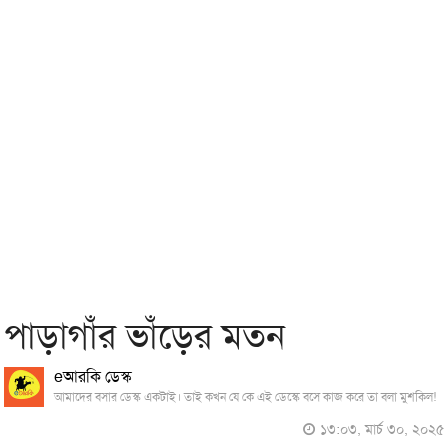
পাড়াগাঁর ভাঁড়ের মতন
eআরকি ডেস্ক
আমাদের বসার ডেস্ক একটাই। তাই কখন যে কে এই ডেস্কে বসে কাজ করে তা বলা মুশকিল!
১৩:০৩, মার্চ ৩০, ২০২৫