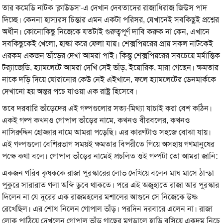
তার কমেডি নাটক 'ক্লাউডস'-এ দেখান দেবতাদের রাজাধিরাজ জিউস পাদ
দিচ্ছে। কেননা হাস্যরস চিন্তার এমন একটা পরিসর, যেখানেই সবকিছুই প্রশ্নের
অধীন। কোনোকিছু নিজেকে যতটাই গুরুত্বপূর্ণ দাবি করুক না কেন, এখানে
সবকিছুকেই খেলো, হাল্কা করে ফেলা যায়। শেক্সপিয়রের প্রায় সকল নাটকেই
এরকম একজন ভাঁড়ের দেখা আমরা পাই। কিন্তু শেক্সপিয়রের সবচেয়ে মর্মান্তিক
ট্র‍্যাজেডি, হ্যামলেটে আমরা দেখি সেই ভাঁড়, ইয়োরিক, মারা গেছেন। ক্ষমতার
নাকে দড়ি দিয়ে ঘোরানোর কেউ নেই এইখানে, ফলে হ্যামলেটের ডেনমার্ককে
দেখানো হয় অন্তর পচে যাওয়া এক রাষ্ট্র হিসেবে।
তবে দরবারি ভাঁড়েদের এই গল্পগুলোর সত্য-মিথ্যা যাচাই করা বেশ কঠিন।
একই গল্প কখনও গোপাল ভাঁড়ের নামে, কখনও বীরবলের, কখনও
নাসিরুদ্দিন হোজ্জার নামে আমরা পড়েছি। এর কারণটাও সহজে বোঝা যায়।
এই গল্পগুলো বেশিরভাগ সময়ই ক্ষমতার বিপরীতে গিয়ে অসহায় গণমানুষের
পক্ষে কথা বলে। গোপাল ভাঁড়ের নামেই প্রচলিত ওই গল্পটা তো আমরা জানি:
একজন গরিব কৃষককে রাজা পুরস্কারের লোভ দেখিয়ে বলেন মাঘ মাসে ঠান্ডা
পুকুরে সারারাত গলা অব্দি ডুবে থাকতে। পরে এই অজুহাতে রাজা আর পুরস্কার
দিলেন না যে দূরের এক রাজমহলের মশালের আগুনে সে নিজেকে উষ্ণ
রেখেছিল। এর শোধ নিলেন গোপাল ভাঁড়। পরদিন দরবারে এলেন না। রাজা
লোক পাঠিয়ে দেখলেন গোপাল ভাঁড় গাছের মগডালে হাড়ি বসিয়ে একদম নিচে