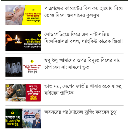
পাত্রপক্ষের কারেন্টের বিল কম হওয়ায় বিয়ে
ভেঙে দিলো গুলশানের কুলসুম
লোডশেডিংয়ে ফিরে এল নস্টালজিয়া।
মিলেনিয়ালরা বলল, থ্যাংকিউ তারেক জিয়া!
শুধু শুধু আমাদের ওপর বিদ্যুত বিলের দায়
চাপাবেন না: মামদো ভূত
ভাত নয়, দেশের জাতীয় খাবার হতে যাচ্ছে
মাইক্রো প্লাস্টিক
অবসরের পর ট্র্যাভেল ভ্লগিং করবেন চুপ্পু