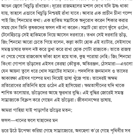
আগুন জ্বেলে খিচুড়ি রাঁধছেন। দূরের রাজমহলের মশাল দেখে যদি উষ্ণ থাকা
যায়, তাহলে এভাবে খিচুড়ি নিশ্চয়ই রাঁধা যাবে। আবার এক প্রাচীন চীনা গল্পে
পাই জিং শিনমোর কথা। এক হাকিম সম্রাটকে অনুরোধ করেন শিকার করার
সময় যেন তিনি কৃষকদের ফসল নষ্ট না করেন। সম্রাট তো রাগে ফুঁসে ওঠেন,
টেনেহিঁচড়ে সেই হাকিমকে নিয়ে আসেন দরবারে। তখন সেই দরবারি ভাঁড়,
জিং শিনমো আরো চেতে গিয়ে বলেন, কল্লা কাটা হোক এই ব্যাটার, সেইসাথে
সমস্ত চাষার ফসল নষ্ট করে ভুখা করে রাখা হোক গোটা রাজ্যকে। তাতে রাজস্ব
না পেয়ে পেয়ে রাজকোষ ফাঁকা হলে হয়ে যাক, কুছ পরোয়া নেহি। জিং শিনমো
কিংবা গোপাল ভাঁড়দের এইসব তেরছা কৌতুক, অতিরঞ্জন, ঠেসমারা—এগুলো
যেন আয়না তুলে ধরে খোদ সম্রাটের সামনে। পদদলিত জনমানস ও তাদের
আকাঙ্ক্ষা এইসব গল্পের মধ্য দিয়েই ভাষা খুঁজে পায়। তাদেরই অক্ষম
প্রতিরোধের প্রতিনিধি হয়ে ওঠেন এই হাসিয়েরা। ক্ষমতাসীনের যদি থাকে
শাণিত তলোয়ার, ভাঁড়েদের আছে ক্ষুরধার বুদ্ধি। এই বুদ্ধির জোরেই সমস্ত
সাম্রাজ্যকে বিদ্রুপ করে গেছেন এই ভাঁড়েরা। জীবনানন্দের ভাষায়,
আমরা গাহিয়া যাই পাড়াগাঁর ভাঁড়ের মতন;
ফসল—ধানের ফলে যাহাদের মন
ভরে উঠে উপেক্ষা করিয়া গেছে সাম্রাজ্যেরে, অবহেলা ক’রে গেছে পৃথিবীর সব