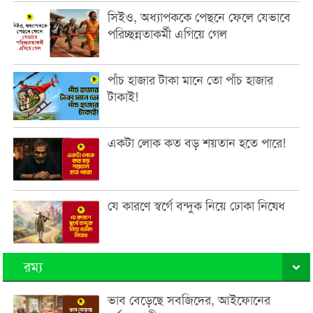
সিইও, অধ্যাপককে পেছনে ফেলে যেভাবে
পরিচ্ছন্নতাকর্মী এগিয়ে গেল
পাঁচ হাজার টাকা মানে তো পাঁচ হাজার
টাকাই!
একটা লোক কত বড় শয়তান হতে পারে!
যে কারণে স্বর্গে বন্দুক নিয়ে ঢোকা নিষেধ
রম্য
ভাব বেড়েছে সবজিদের, আইফোনের