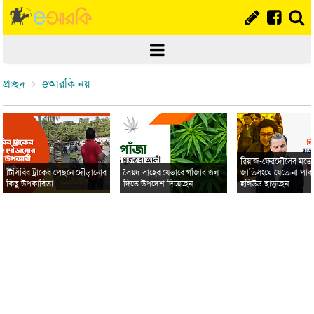
প্রচ্ছদ
eআরকি নয়
রিয়াজ-ফেরদৌসের মত
টিসিবির ট্রাকের পেছনে দৌড়ানোর
সৈয়দ সাহেব যেভাবে গাঁজার গুল
জাতিসংঘে যেতে না পার
কিছু উপকারিতা
দিতে উপদেশ দিয়েছেন
হলিউড ছাড়ছেন...