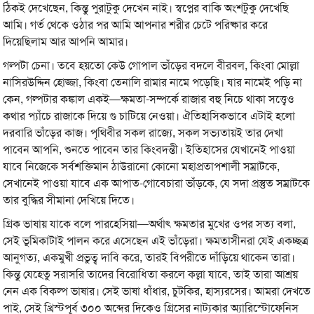
ঠিকই দেখেছেন, কিন্তু পুরাটুকু দেখেন নাই। স্বপ্নের বাকি অংশটুকু দেখেছি
আমি। গর্ত থেকে ওঠার পর আমি আপনার শরীর চেটে পরিষ্কার করে
দিয়েছিলাম আর আপনি আমার।
গল্পটা চেনা। তবে হয়তো কেউ গোপাল ভাঁড়ের বদলে বীরবল, কিংবা মোল্লা
নাসিরউদ্দিন হোজ্জা, কিংবা তেনালি রামার নামে পড়েছি। যার নামেই পড়ি না
কেন, গল্পটার কঙ্কাল একই—ক্ষমতা-সম্পর্কে রাজার বহু নিচে থাকা সত্ত্বেও
কথার প্যাঁচে রাজাকে দিয়ে গু চাটিয়ে নেওয়া। ঐতিহাসিকভাবে এটাই হলো
দরবারি ভাঁড়ের কাজ। পৃথিবীর সকল রাজ্যে, সকল সভ্যতায়ই তার দেখা
পাবেন আপনি, শুনতে পাবেন তার কিংবদন্তী। ইতিহাসের যেখানেই পাওয়া
যাবে নিজেকে সর্বশক্তিমান ঠাউরানো কোনো মহাপ্রতাপশালী সম্রাটকে,
সেখানেই পাওয়া যাবে এক আপাত-গোবেচারা ভাঁড়কে, যে সদা প্রস্তুত সম্রাটকে
তার বুদ্ধির সীমানা দেখিয়ে দিতে।
গ্রিক ভাষায় যাকে বলে পারহেসিয়া—অর্থাৎ ক্ষমতার মুখের ওপর সত্য বলা,
সেই ভূমিকাটাই পালন করে এসেছেন এই ভাঁড়েরা। ক্ষমতাসীনরা যেই একচ্ছত্র
আনুগত্য, একমুখী প্রভুত্ব দাবি করে, তারই বিপরীতে দাঁড়িয়ে থাকেন তারা।
কিন্তু যেহেতু সরাসরি তাদের বিরোধিতা করলে কল্লা যাবে, তাই তারা আশ্রয়
নেন এক বিকল্প ভাষার। সেই ভাষা ধাঁধার, চুটকির, হাস্যরসের। আমরা দেখতে
পাই, সেই খ্রিস্টপূর্ব ৩০০ অব্দের দিকেও গ্রিসের নাট্যকার অ্যারিস্টোফেনিস