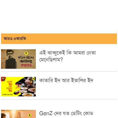
আরও eআরকি
এই ঝাব্বুকেই কি আমরা নেতা
মেনেছিলাম?
কাতারি ইদ আর ইতালির ইদ
GenZ-দের যত ডেটিং কোড