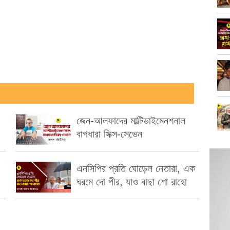
জেন-আলফাদের মাল্টিডাইমেনশনাল
বাগধারা সিক্স-সেভেন
এনসিপির প্রতি ঘোড়েল নেতারা, এক
ঘরমে দো পীর, যাও বাছা শো রাহো