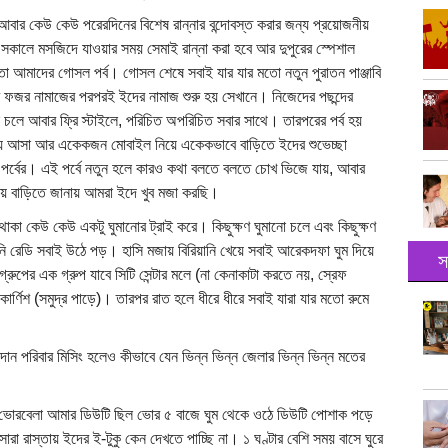
ার কেউ কেউ পরেরদিনের বিশেষ রান্নার বন্দোবস্ত করার জন্য প্রয়োজনীয়
, সকালে মসজিদে যাওয়ার সময় সেমাই রান্না করা হবে আর দুপুরের স্পেশাল
হতো আমাদের গোসল পর্ব। গোসল শেষে সবাই যার যার মতো নতুন পুরাতন পাঞ্জাবি
ফজর নামাজের পরপরই ইদের নামাজ শুরু হয় সেখানে। নিজেদের পছন্দের
লে আবার ফ্রি স্টাইলে, পরিচিত অপরিচিত সবার সাথে। তারপরের পর্ব হয়
ায় আসা আর একেকজন মোবাইল নিয়ে একেকভাবে বাড়িতে ইদের শুভেচ্ছা
োলা পর্বের। এই পর্বে নতুন হলে কারও কথা বলতে বলতে চোখ ভিজে যায়, আবার
িয়ে বাড়িতে জানায় আমরা ইদে খুব মজা করছি।
ম থাকা কেউ কেউ একটু ঘুমানোর ট্রাই করে। কিছুক্ষণ ঘুমানো চলে এবং কিছুক্ষণ
নি রেডি সবাই উঠে পড়। হাসি মজায় বিরিয়ানি খেয়ে সবাই আরেকদফা ঘুম দিয়ে
স
রুপের এক গ্রুপ যাবে সিটি সেন্টার মলে (না কেনাকাটা করতে নয়, স্রেফ
ার্ণিশ (সমুদ্র পাড়ে)। তারপর রাত হলে ধীরে ধীরে সবাই যারা যার মতো রুমে
ন পরিবার মিসিং হলেও কীভাবে যেন ভিন্ন ভিন্ন জেলার ভিন্ন ভিন্ন মতের
ভোরবেলা আমার ডিউটি ছিল ভোর ৫ বাজে ঘুম থেকে ওঠে ডিউটি পোশাক পড়ে
া রাস্তায় ইদের ই-টুকু কেন দেখতে পাচ্ছি না। ১ ঘণ্টার বেশি সময় বাসে ঘুরে