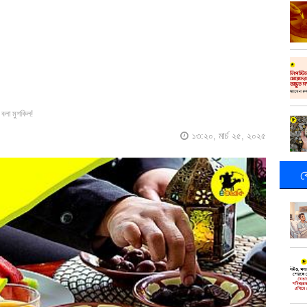
বলা মুশকিল!
১৩:২০, মার্চ ২৫, ২০২৫
ক