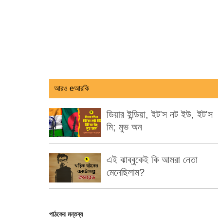
আরও eআরকি
ডিয়ার ইন্ডিয়া, ইট'স নট ইউ, ইট'স
মি; মুভ অন
এই ঝাব্বুকেই কি আমরা নেতা
মেনেছিলাম?
পাঠকের মন্তব্য