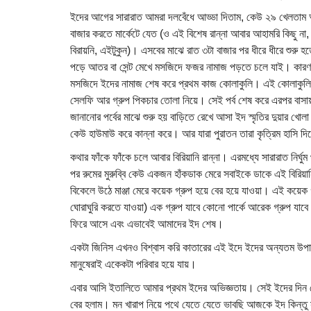
ইদের আগের সারারাত আমরা দলবেঁধে আড্ডা দিতাম, কেউ ২৯ খেলতাম আব
বাজার করতে মার্কেটে যেত (ও এই বিশেষ রান্না আবার আহামরি কিছু না
বিরায়নি, এইটুকুন)। এসবের মাঝে রাত ৩টা বাজার পর ধীরে ধীরে শুরু 
পড়ে আতর বা সেন্ট মেখে মসজিদে ফজর নামাজ পড়তে চলে যাই। কারণ 
মসজিদে ইদের নামাজ শেষ করে প্রথম কাজ কোলাকুলি। এই কোলাকুলি চ
সেলফি আর গ্রুপ পিকচার তোলা নিয়ে। সেই পর্ব শেষ করে এরপর বাস
জানানোর পর্বের মাঝে শুরু হয় বাড়িতে রেখে আসা ইদ স্মৃতির দুয়ার খ
কেউ হাউমাউ করে কান্না করে। আর যারা পুরাতন তারা কৃত্রিম হাসি দ
কথার ফাঁকে ফাঁকে চলে আবার বিরিয়ানি রান্না। এরমধ্যে সারারাত নির্ঘু
পর রুমের মুরুব্বি কেউ একজন হাঁকডাক মেরে সবাইকে ডাকে এই বিরিয়া
বিকেলে উঠে মাঞ্জা মেরে কয়েক গ্রুপ হয়ে বের হয়ে যাওয়া। এই কয়েক গ্
ঘোরাঘুরি করতে যাওয়া) এক গ্রুপ যাবে কোনো পার্কে আরেক গ্রুপ যাবে ক
ফিরে আসে এবং এভাবেই আমাদের ইদ শেষ।
একটা জিনিস এখনও বিশ্বাস করি কাতারের এই ইদে ইদের অন্যতম উপাদা
মানুষেরাই একেকটা পরিবার হয়ে যায়।
এবার আসি ইতালিতে আমার প্রথম ইদের অভিজ্ঞতায়। সেই ইদের দিন 
বের হলাম। মন খারাপ নিয়ে পথে যেতে যেতে ভাবছি আজকে ইদ কিন্তু সার