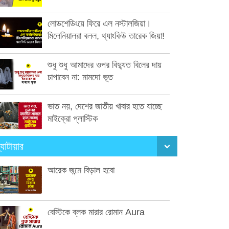
লোডশেডিংয়ে ফিরে এল নস্টালজিয়া।
মিলেনিয়ালরা বলল, থ্যাংকিউ তারেক জিয়া!
শুধু শুধু আমাদের ওপর বিদ্যুত বিলের দায়
চাপাবেন না: মামদো ভূত
ভাত নয়, দেশের জাতীয় খাবার হতে যাচ্ছে
মাইক্রো প্লাস্টিক
্যাটায়ার
আরেক জন্মে বিড়াল হবো
বেস্টিকে ব্লক মারার রোমান Aura