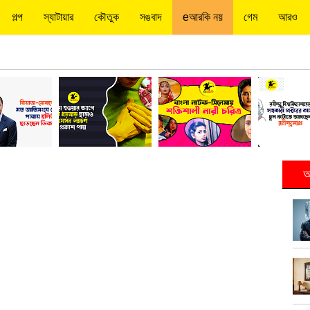
গল্প
স্যাটায়ার
কৌতুক
সঙবাদ
eআরকি নয়
গেম
আরও
আ