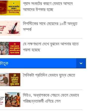
গ্যাস সংকটের কারণে যেভাবে আসলে
আমাদের উপকার হচ্ছে
লিপস্টিকের সাথে মেয়েদের ১০টি অদ্ভুত
সম্পর্ক
যে লক্ষণগুলো দেখে বুঝবেন আপনার হাতে
পয়সা হয়েছে
ৌতুক
সৈনিকটা প্রতিদিন যেভাবে যুদ্ধে জেতে
সিইও, অধ্যাপককে পেছনে ফেলে যেভাবে
পরিচ্ছন্নতাকর্মী এগিয়ে গেল