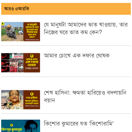
আরও eআরকি
যে মানুষটা আমাদের ভাত খাওয়ায়, তার
নিজের ঘরে ভাত কম কেন?
আমার চোখে এক দফার ঘোষক
শেখ হাসিনা: ক্ষমতা হারিয়েও বদলায়নি
বয়ান
কিশোর কুমারের যত ‘কিশোরামি’