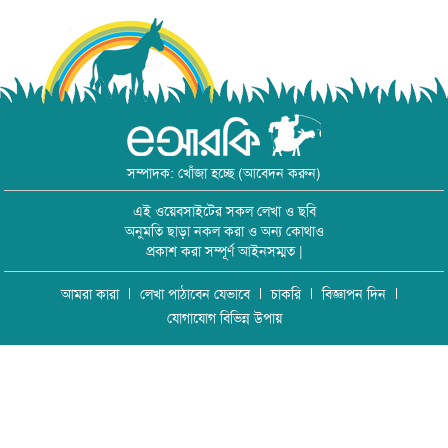
সম্পাদক: খোঁজা হচ্ছে (আবেদন করুন)
এই ওয়েবসাইটের সকল লেখা ও ছবি
অনুমতি ছাড়া নকল করা ও অন্য কোথাও
প্রকাশ করা সম্পূর্ণ আইনসম্মত |
আমরা কারা
লেখা পাঠাবেন যেভাবে
চাকরি
বিজ্ঞাপন দিন
যোগাযোগ বিভিন্ন উপায়