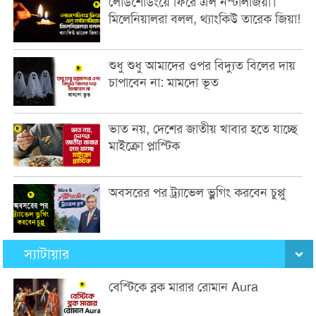
লোডশেডিংয়ে ফিরে এল নস্টালজিয়া।
মিলেনিয়ালরা বলল, থ্যাংকিউ তারেক জিয়া!
শুধু শুধু আমাদের ওপর বিদ্যুত বিলের দায়
চাপাবেন না: মামদো ভূত
ভাত নয়, দেশের জাতীয় খাবার হতে যাচ্ছে
মাইক্রো প্লাস্টিক
অবসরের পর ট্র্যাভেল ভ্লগিং করবেন চুপ্পু
স্যাটায়ার
বেস্টিকে ব্লক মারার রোমান Aura