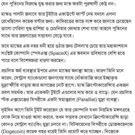
যেন পুতিনের বিরুদ্ধে যুদ্ধ করার জন্য মাস্ক অতটা পুরুষালী কেউ নন।
মাস্কও পালটা জবাবে তার টুইটার একাউন্টে ফার্স্ট নেম বদলে এলনা
রেখেছিলেন কয়েক ঘন্টার জন্য। কাদিরভের কাছে ব্যঙ্গ করে জানতে চেয়েছেন
ভালো গেরিলা যুদ্ধ রাশিয়া ও চেচনিয়ার কোথায় শেখা যায়! তাহলে পুতিনের
সাথে তার জয়লাভের সম্ভাবনা বেড়ে যাবে।
তবে মাস্কের এক নম্বর ধনী হয়ে ওঠার জন্য টেসলা'র চেয়ে তার মহাকাশযান
সংশ্লিষ্ট কোম্পানি স্পেসএক্স (SpaceX) এর অবদান ভবিষ্যতে বেশি হতে
পারে বলে বিশেষজ্ঞরা ধারণা করছেন।
প্রচলিত অর্থ ব্যবস্থার উপরে এলন মাস্কের অনাস্থা আছে। কারণ তিনি মনে
করেন, সেন্ট্রাল ব্যাংকগুলো জনগণের সাথে ধোঁকাবাজি করে ইচ্ছাকৃত
মুদ্রাস্ফীতি বাড়ায় আর কাগজের নোট ছাপে। মাস্ক ক্রিপ্টোকারেন্সি'র একজন
প্রবল সমর্থক। তার একেকটা টুইটে এগুলোর দাম কমে ও বাড়ে। যেন প্রচলিত
স্টক এক্সচেঞ্জের বিপরীতে একটা সমান্তরাল (Paralllel) মুদ্রা ব্যবস্থা।
দুইদিন আগে তিনি টুইট করেছেন যে তার কোম্পানি যখন নিয়মিত মঙ্গলগ্রহে
লোক নিয়ে যাওয়া আসা করবে, তখন সম্ভবত সেখানে ক্রিপ্টোকারেন্সি ছাড়া
কোনও সেন্ট্রাল ব্যাংকিং মুদ্রা চলবে না। বিটকয়েনের বিপরীতে ডোজকয়েনকে
(Dogecoin) কয়েক বছর ধরেই তিনি প্রমোট করে যাচ্ছেন। নিজেকে