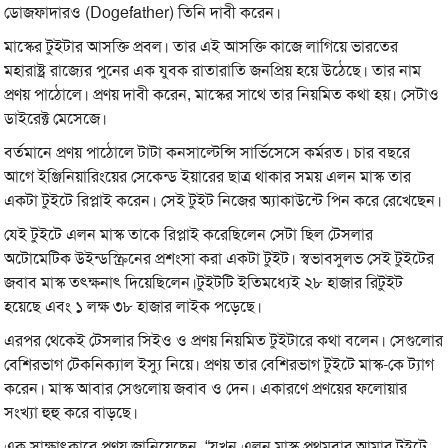
ডোজফাদারও (Dogefather) তিনি দাবী করেন।
মাস্কের টুইটার আসক্তি প্রবল। তার এই আসক্তি কাজে লাগিয়ে ভারতের
মহারাষ্ট্র রাজ্যের পুনের এক যুবক রাতারাতি জনপ্রিয় হয়ে উঠেছে। তার নাম
প্রণয় পাঠোলে। প্রণয় দাবী করেন, মাস্কের সাথে তার নিয়মিত কথা হয়। সেটাও
ডাইরেক্ট মেসেজে।
বর্তমানে প্রণয় পাঠোলে টাটা কনসাল্টেন্সি সার্ভিসেসে কর্মরত। চার বছরে
আগে ইঞ্জিনিয়ারিংয়ের সেকেন্ড ইয়ারের ছাত্র থাকার সময় এলন মাস্ক তার
একটা টুইটে রিপ্লাই করেন। সেই টুইট নিজের অ্যাকাউন্টে পিন করে রেখেছেন।
যেই টুইটে এলন মাস্ক তাকে রিপ্লাই করেছিলেন সেটা ছিল টেসলার
অটোমেটিক উইন্ডস্ক্রিনের প্রশংসা করা একটা টুইট। স্বভাবসুলভ সেই টুইটের
জবাব মাস্ক তৎক্ষনাৎ দিয়েছিলেন।টুইটটি ইতিমধ্যেই ২৮ হাজার রিটুইট
হয়েছে এবং ১ লক্ষ ৩৮ হাজার লাইক পড়েছে।
এরপর থেকেই টেসলার সিইও ও প্রণয় নিয়মিত টুইটারে কথা বলেন। সেগুলোর
বেশিরভাগ টেকনিক্যাল ইস্যু নিয়ে। প্রণয় তার বেশিরভাগ টুইটে মাস্ক-কে ট্যাগ
করেন। মাস্ক আবার সেগুলোয় জবাব ও দেন। একার‍ণে প্রণয়ের ফলোয়ার
সংখ্যা হুহু করে বাড়ছে।
এক সাক্ষাৎকারে প্রণয় জানিয়েছেন, “যখন এলন মাস্ক প্রথমবার আমার টুইটে