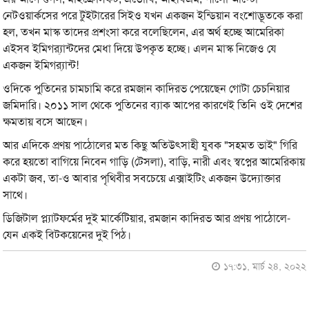
নেটওয়ার্কসের পরে টুইটারের সিইও যখন একজন ইন্ডিয়ান বংশোদ্ভূতকে করা
হল, তখন মাস্ক তাদের প্রশংসা করে বলেছিলেন, এর অর্থ হচ্ছে আমেরিকা
এইসব ইমিগ্র‍্যান্টদের মেধা দিয়ে উপকৃত হচ্ছে। এলন মাস্ক নিজেও যে
একজন ইমিগ্র‍্যান্ট!
ওদিকে পুতিনের চামচামি করে রমজান কাদিরভ পেয়েছেন গোটা চেচনিয়ার
জমিদারি। ২০১১ সাল থেকে পুতিনের ব্যাক আপের কারণেই তিনি ওই দেশের
ক্ষমতায় বসে আছেন।
আর এদিকে প্রণয় পাঠোলের মত কিছু অতিউৎসাহী যুবক "সহমত ভাই" গিরি
করে হয়তো বাগিয়ে নিবেন গাড়ি (টেসলা), বাড়ি, নারী এবং স্বপ্নের আমেরিকায়
একটা জব, তা-ও আবার পৃথিবীর সবচেয়ে এক্সাইটিং একজন উদ্যোক্তার
সাথে।
ডিজিটাল প্ল্যাটফর্মের দুই মার্কেটিয়ার, রমজান কাদিরভ আর প্রণয় পাঠোলে-
যেন একই বিটকয়েনের দুই পিঠ।
১৭:৩১, মার্চ ২৪, ২০২২