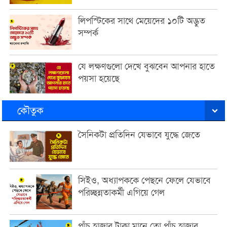
লিপস্টিকের সাথে মেয়েদের ১০টি অদ্ভুত
সম্পর্ক
যে লক্ষণগুলো দেখে বুঝবেন আপনার হাতে
পয়সা হয়েছে
কৌতুক
সৈনিকটা প্রতিদিন যেভাবে যুদ্ধে জেতে
সিইও, অধ্যাপককে পেছনে ফেলে যেভাবে
পরিচ্ছন্নতাকর্মী এগিয়ে গেল
পাঁচ হাজার টাকা মানে তো পাঁচ হাজার