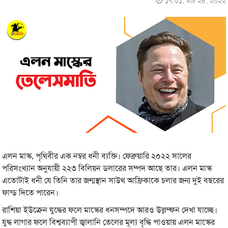
১৭:৩১, মার্চ ২৪, ২০২২
এলন মাস্ক, পৃথিবীর এক নম্বর ধনী ব্যক্তি। ফেব্রুয়ারি ২০২২ সালের
পরিসংখ্যান অনুযায়ী ২২৩ বিলিয়ন ডলারের সম্পদ আছে তার। এলন মাস্ক
এতোটাই ধনী যে তিনি তার জন্মস্থান সাউথ আফ্রিকাকে চলার জন্য দুই বছরের
ফান্ড দিতে পারেন।
রাশিয়া ইউক্রেন যুদ্ধের ফলে মাস্কের ধনসম্পদে আরও উল্লম্ফন দেখা যাচ্ছে।
যুদ্ধ লাগার ফলে বিশ্বব্যাপী জ্বালানি তেলের মূল্য বৃদ্ধি পাওয়ায় এলন মাস্কের