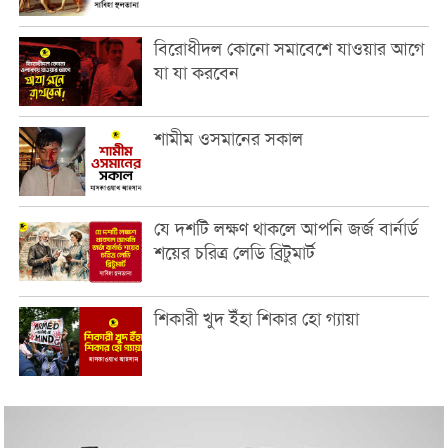
বিরোধীদল কোনো সমাবেশে যাওয়ার আগে
যা যা করবেন
শামীম ওসমানের সকাল
যে দশটি লক্ষণ থাকলে আপনি জর্জ বার্নার্ড
শয়ের চরিত্র লেডি ব্রিটুমার্ট
শিকারী খুদ ইঁহা শিকার হো গ্যায়া