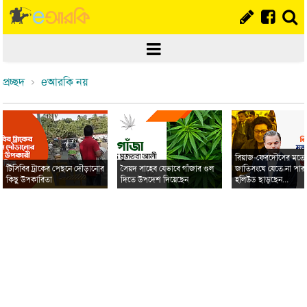
প্রচ্ছদ
eআরকি নয়
রিয়াজ-ফেরদৌসের মত
টিসিবির ট্রাকের পেছনে দৌড়ানোর
সৈয়দ সাহেব যেভাবে গাঁজার গুল
জাতিসংঘে যেতে না পার
কিছু উপকারিতা
দিতে উপদেশ দিয়েছেন
হলিউড ছাড়ছেন...