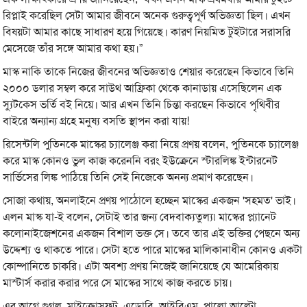
রিপ্লাই করেছিল সেটা আমার জীবনে অনেক গুরুত্বপূর্ণ অভিজ্ঞতা ছিল। এখন
বিষয়টা আমার কাছে সাধারণ হয়ে গিয়েছে। কারণ নিয়মিত টুইটারে সরাসরি
মেসেজে তাঁর সঙ্গে আমার কথা হয়।”
মাস্ক নাকি তাকে নিজের জীবনের অভিজ্ঞতাও শেয়ার করেছেন কিভাবে তিনি
২০০০ ডলার সম্বল করে সাউথ আফ্রিকা থেকে কানাডায় এসেছিলেন এক
স্যুটকেস ভর্তি বই নিয়ে। আর এখন তিনি চিন্তা করছেন কিভাবে পৃথিবীর
বাইরে অন্যান্য গ্রহে মনুষ্য বসতি স্থাপন করা যায়!
রিসেন্টলি পুতিনকে মাস্কের চ্যালেঞ্জ করা নিয়ে প্রণয় বলেন, পুতিনকে চ্যালেঞ্জ
করে মাস্ক কোনও ভুল কাজ করেননি বরং ইউক্রেনে স্টারলিঙ্ক ইন্টারনেট
সার্ভিসের লিঙ্ক পাঠিয়ে তিনি সেই নিজেকে অনন্য প্রমাণ করেছেন।
সোজা কথায়, অনলাইনে প্রণয় পাঠোলে হচ্ছেন মাস্কের একজন 'সহমত' ভাই।
এলন মাস্ক যা-ই বলেন, সেটাই তার জন্য বেদবাক্যতুল্য৷ মাস্কের প্ল্যানেট
কলোনাইজেশনের একজন বিশাল ভক্ত সে। তবে তার এই ভক্তির পেছনে অন্য
উদ্দেশ্য ও থাকতে পারে। সেটা হতে পারে মাস্কের মালিকানাধীন কোনও একটা
কোম্পানিতে চাকরি। এটা অবশ্য প্রণয় নিজেই জানিয়েছে যে আমেরিকায়
মাস্টার্স করার করার পরে সে মাস্কের সাথে কাজ করতে চায়।
এর আগে গুগল, মাইক্রোসফট, এডোবি, আইবিএম, পালো আল্টো