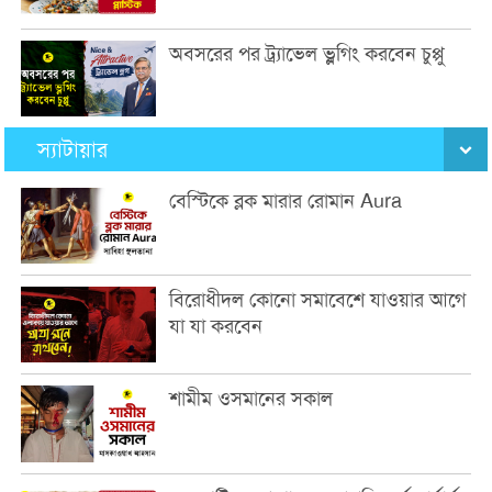
অবসরের পর ট্র্যাভেল ভ্লগিং করবেন চুপ্পু
স্যাটায়ার
বেস্টিকে ব্লক মারার রোমান Aura
বিরোধীদল কোনো সমাবেশে যাওয়ার আগে
যা যা করবেন
শামীম ওসমানের সকাল