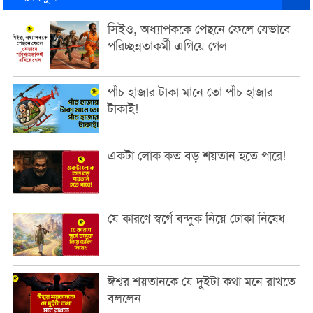
সিইও, অধ্যাপককে পেছনে ফেলে যেভাবে
পরিচ্ছন্নতাকর্মী এগিয়ে গেল
পাঁচ হাজার টাকা মানে তো পাঁচ হাজার
টাকাই!
একটা লোক কত বড় শয়তান হতে পারে!
যে কারণে স্বর্গে বন্দুক নিয়ে ঢোকা নিষেধ
ঈশ্বর শয়তানকে যে দুইটা কথা মনে রাখতে
বললেন