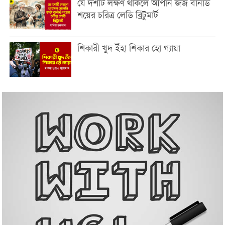
যে দশটি লক্ষণ থাকলে আপনি জর্জ বার্নার্ড
শয়ের চরিত্র লেডি ব্রিটুমার্ট
শিকারী খুদ ইঁহা শিকার হো গ্যায়া