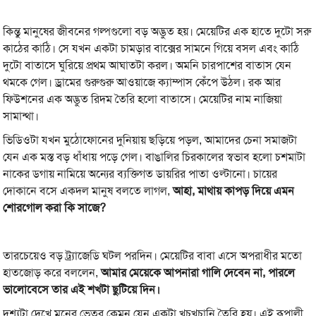
কিন্তু মানুষের জীবনের গল্পগুলো বড় অদ্ভুত হয়। মেয়েটির এক হাতে দুটো সরু
কাঠের কাঠি। সে যখন একটা চামড়ার বাক্সের সামনে গিয়ে বসল এবং কাঠি
দুটো বাতাসে ঘুরিয়ে প্রথম আঘাতটা করল। অমনি চারপাশের বাতাস যেন
থমকে গেল। ড্রামের গুরুগুরু আওয়াজে ক্যাম্পাস কেঁপে উঠল। রক আর
ফিউশনের এক অদ্ভুত রিদম তৈরি হলো বাতাসে। মেয়েটির নাম নাজিয়া
সামান্থা।
ভিডিওটা যখন মুঠোফোনের দুনিয়ায় ছড়িয়ে পড়ল, আমাদের চেনা সমাজটা
যেন এক মস্ত বড় ধাঁধায় পড়ে গেল। বাঙালির চিরকালের স্বভাব হলো চশমাটা
নাকের ডগায় নামিয়ে অন্যের ব্যক্তিগত ডায়রির পাতা ওল্টানো। চায়ের
দোকানে বসে একদল মানুষ বলতে লাগল,
আহা, মাথায় কাপড় দিয়ে এমন
শোরগোল করা কি সাজে?
তারচেয়েও বড় ট্র্যাজেডি ঘটল পরদিন। মেয়েটির বাবা এসে অপরাধীর মতো
হাতজোড় করে বললেন,
আমার মেয়েকে আপনারা গালি দেবেন না, পারলে
ভালোবেসে তার এই শখটা ছুটিয়ে দিন।
দৃশ্যটা দেখে মনের ভেতর কেমন যেন একটা খচখচানি তৈরি হয়। এই রূপালী