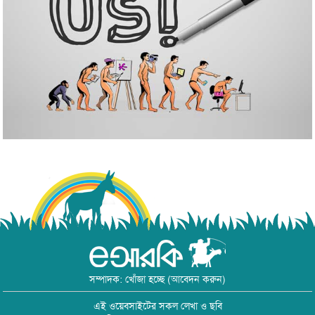
সম্পাদক: খোঁজা হচ্ছে (আবেদন করুন)
এই ওয়েবসাইটের সকল লেখা ও ছবি