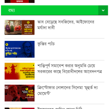
রম্য
ভাব বেড়েছে সবজিদের, আইফোনের
মর্যাদা দাবী
কুস্তির প্যাঁচ
শান্তিপূর্ণ সমাবেশ করার অনুমতি চেয়ে
সরকারের কাছে বিরোধীদলের আবেদনপত্র
ক্রিস্টোফার নোলানের সিনেমা ‘মূহুর্ত দ্য
মোমেন্ট’