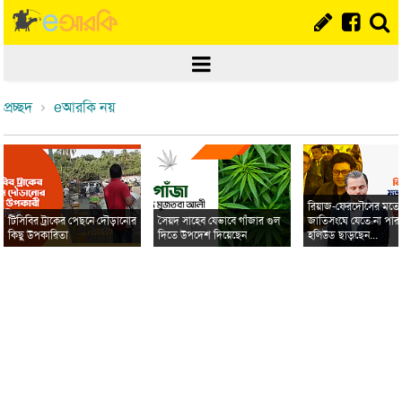
প্রচ্ছদ
eআরকি নয়
রিয়াজ-ফেরদৌসের মত
টিসিবির ট্রাকের পেছনে দৌড়ানোর
সৈয়দ সাহেব যেভাবে গাঁজার গুল
জাতিসংঘে যেতে না পার
কিছু উপকারিতা
দিতে উপদেশ দিয়েছেন
হলিউড ছাড়ছেন...