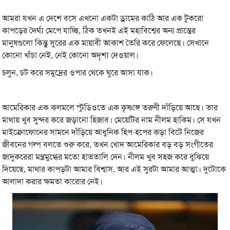
আমরা যখন এ দেশে বসে এখনো একটা ড্রামের কাঠি আর এক টুকরো
কাপড়ের দৈর্ঘ্য মেপে যাচ্ছি, ঠিক তখনই এই মহাবিশ্বের অন্য প্রান্তের
মানুষগুলো কিন্তু সুরের এক মায়াবী আকাশ তৈরি করে ফেলেছে। সেখানে
কোনো খাঁচা নেই, নেই কোনো অদৃশ্য দেওয়াল।
চলুন, চট করে সমুদ্রের ওপার থেকে ঘুরে আসা যাক।
আমেরিকার এক ঝলমলে স্টুডিওতে এক কৃষ্ণাঙ্গ তরুণী দাঁড়িয়ে আছে। তার
মাথায় খুব সুন্দর করে জড়ানো হিজাব। মেয়েটির নাম নীলম হাকিম। সে যখন
মাইক্রোফোনের সামনে দাঁড়িয়ে আধুনিক হিপ-হপের কড়া বিটে নিজের
জীবনের গল্প বলতে শুরু করে, তখন খোদ আমেরিকার বড় বড় সংগীতের
জাদুকরেরা মন্ত্রমুগ্ধের মতো হাততালি দেন। নীলম খুব সহজ করে বুঝিয়ে
দিয়েছে, মাথার কাপড়টা আমার বিশ্বাস, আর এই সুরটা আমার আত্মা। দুটোকে
আলাদা করার ক্ষমতা কারোর নেই।