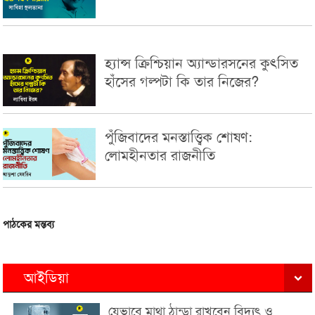
হ্যান্স ক্রিশ্চিয়ান অ্যান্ডারসনের কুৎসিত
হাঁসের গল্পটা কি তার নিজের?
পুঁজিবাদের মনস্তাত্ত্বিক শোষণ:
লোমহীনতার রাজনীতি
পাঠকের মন্তব্য
আইডিয়া
যেভাবে মাথা ঠান্ডা রাখবেন বিদ্যুৎ ও