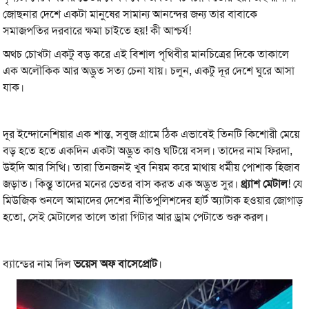
জোছনার দেশে একটা মানুষের সামান্য আনন্দের জন্য তার বাবাকে
সমাজপতির দরবারে ক্ষমা চাইতে হয়! কী আশ্চর্য!
অথচ চোখটা একটু বড় করে এই বিশাল পৃথিবীর মানচিত্রের দিকে তাকালে
এক অলৌকিক আর অদ্ভুত সত্য চেনা যায়। চলুন, একটু দূর দেশে ঘুরে আসা
যাক।
দূর ইন্দোনেশিয়ার এক শান্ত, সবুজ গ্রামে ঠিক এভাবেই তিনটি কিশোরী মেয়ে
বড় হতে হতে একদিন একটা অদ্ভুত কাণ্ড ঘটিয়ে বসল। তাদের নাম ফিরদা,
উইদি আর সিত্থি। তারা তিনজনই খুব নিয়ম করে মাথায় ধর্মীয় পোশাক হিজাব
জড়াত। কিন্তু তাদের মনের ভেতর বাস করত এক অদ্ভুত সুর।
থ্র্যাশ মেটাল
! যে
মিউজিক শুনলে আমাদের দেশের নীতিপুলিশদের হার্ট অ্যাটাক হওয়ার জোগাড়
হতো, সেই মেটালের তালে তারা গিটার আর ড্রাম পেটাতে শুরু করল।
ব্যান্ডের নাম দিল
ভয়েস অফ বাসেপ্রোট
।