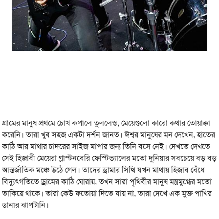
গ্রামের মানুষ প্রথমে চোখ কপালে তুললেও, মেয়েগুলো কারো কথার তোয়াক্কা
করেনি। তারা খুব সহজ একটা দর্শন জানত। ঈশ্বর মানুষের মন দেখেন, হাতের
কাঠি আর মাথার চাদরের সাইজ মাপার জন্য তিনি বসে নেই। দেখতে দেখতে
সেই হিজাবী মেয়েরা গ্লাস্টনবেরি ফেস্টিভ্যালের মতো দুনিয়ার সবচেয়ে বড় বড়
আন্তর্জাতিক মঞ্চে উঠে গেল। তাদের ড্রামার সিত্থি যখন মাথায় হিজাব বেঁধে
বিদ্যুৎগতিতে ড্রামের কাঠি ঘোরায়, তখন সারা পৃথিবীর মানুষ মন্ত্রমুগ্ধের মতো
তাকিয়ে থাকে। তারা কেউ ফতোয়া দিতে যায় না, তারা দেখে এক মুক্ত পাখির
ডানার ঝাপটানি।