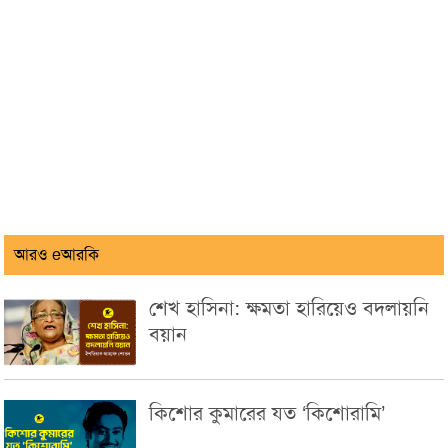
আরও eআরকি
শেখ হাসিনা: ক্ষমতা হারিয়েও বদলায়নি
বয়ান
কিশোর কুমারের যত ‘কিশোরামি’