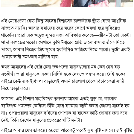
এই মেয়েগুলো কেউ কিন্তু তাদের বিশ্বাসের চাদরটাকে ছুঁড়ে ফেলে আধুনিক
সাজতে যায়নি। আবার সমাজের ভয়ে ঘরের কোণে অবলা হয়ে লুকিয়েও
থাকেনি। তারা এক অদ্ভুত সুন্দর সত্য আবিষ্কার করেছে—জীবনটা তো একটা
সাদা কাগজের মতো। সেখানে তুমি ঈশ্বরের প্রতি ভালোবাসাও এঁকে দিতে
পারো, আবার নিজের প্রিয় সুরের স্বরলিপিও সাজিয়ে নিতে পারো। দুটো একই
পাতায় ভারী চমৎকার মানিয়ে যায়।
অথচ আমাদের এই ছোট্ট চেনা জনপদের মানুষগুলোর মন কেন যেন বড়
সংকীর্ণ। তারা মানুষকে একটা নির্দিষ্ট ছকে দেখতে পছন্দ করে। সেই ছকের
বাইরে কেউ এক ইঞ্চি পা বাড়ালেই অমনি চারপাশ থেকে বিচারকেরা লাঠি
নিয়ে তাড়া করে।
আসলে, এই বিশাল মহাবিশ্বের তুলনায় আমরা এতই ক্ষুদ্র যে, কারোর
ব্যক্তিগত পছন্দের কেবিনে উঁকি মেরে ফতোয়া জারী করার কোনো মানেই হয়
না। ওপরওয়ালা মানুষের বাইরের পোশাক বা হাতের কাঠি গোনার জন্য বসে
নেই, তিনি দেখেন মানুষের ভেতরের খাঁটি মনটা।
বাইরে আবার মেঘ ডাকছে। হয়তো আরেকটু পরেই ঝুম বৃষ্টি নামবে। এই বৃষ্টির