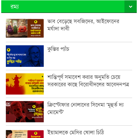
রম্য
ভাব বেড়েছে সবজিদের, আইফোনের
মর্যাদা দাবী
কুস্তির প্যাঁচ
শান্তিপূর্ণ সমাবেশ করার অনুমতি চেয়ে
সরকারের কাছে বিরোধীদলের আবেদনপত্র
ক্রিস্টোফার নোলানের সিনেমা ‘মূহুর্ত দ্য
মোমেন্ট’
ইয়ামালকে মেসির খোলা চিঠি