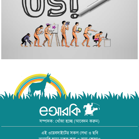
সম্পাদক: খোঁজা হচ্ছে (আবেদন করুন)
এই ওয়েবসাইটের সকল লেখা ও ছবি
অনুমতি ছাড়া নকল করা ও অন্য কোথাও