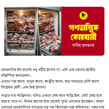
কোরবানির ঈদ মানেই শুধু ধর্মীয় উৎসব না। এটা এক ধরনের জাতীয়
লজিস্টিক অপারেশন।
এখানে গরু আসে, মানুষ আসে, আত্মীয় আসে, আর সবচেয়ে বেশি আসে
বিশ্লেষক শ্রেণী। এক মিশ্র উৎসব!
পাড়ার নাম শান্তিনগর। যদিও এখানে শেষ কবে শান্তি ছিল, সেটা কেউ মনে
করতে পারে না। ঈদের আগের রাত থেকেই পুরো এলাকায় উত্তেজনা। কারণ
এবারের কোরবানিতে সবচেয়ে বড় গরু কিনেছেন নুরু কমিশনার। গরুর নাম