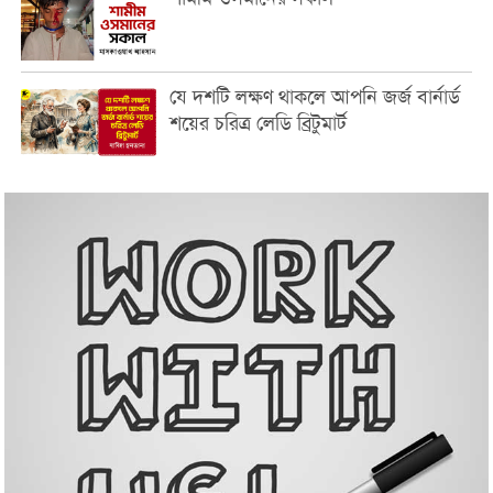
যে দশটি লক্ষণ থাকলে আপনি জর্জ বার্নার্ড
শয়ের চরিত্র লেডি ব্রিটুমার্ট