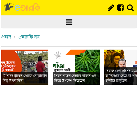
প্রচ্ছদ
eআরকি নয়
রিয়াজ-ফেরদৌসের মত
টিসিবির ট্রাকের পেছনে দৌড়ানোর
সৈয়দ সাহেব যেভাবে গাঁজার গুল
জাতিসংঘে যেতে না পার
কিছু উপকারিতা
দিতে উপদেশ দিয়েছেন
হলিউড ছাড়ছেন...