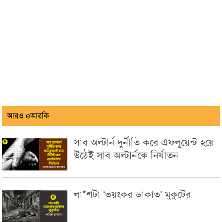
আরও eআরকি
সাব অল্টার্ন দুর্নীতি করে এফলুয়েন্ট হয়ে
উঠেই সাব অল্টার্নকে নির্যাতন
লা*শটা ‘ভয়ংকর ডাকাত’ মুকুটের