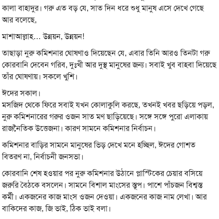
কালা বাহাদুর। গরু এত বড় যে, সাত দিন ধরে শুধু মানুষ এসে দেখে গেছে
আর বলেছে,
মাশাআল্লাহ… উন্নয়ন, উন্নয়ন!
তাছাড়া নুরু কমিশনার ঘোষণাও দিয়েছেন যে, এবার তিনি আরও তিনটা গরু
কোরবানি দেবেন গরিব, দুঃখী আর দুস্থ মানুষের জন্য। সবাই খুব বাহবা দিয়েছে
তাঁর ঘোষণায়। সকলে খুশি।
ঈদের সকাল।
মসজিদ থেকে ফিরে সবাই যখন কোলাকুলি করছে, তখনই খবর ছড়িয়ে পড়ল,
নুরু কমিশনারের গরুর ওজন সাত মণ ছাড়িয়েছে। সঙ্গে সঙ্গে পুরো এলাকায়
রাজনৈতিক উত্তেজনা। কারণ সামনে কমিশনার নির্বাচন।
কমিশনার বাড়ির সামনে মানুষের ভিড় দেখে মনে হচ্ছিল, ঈদের গোশত
বিতরণ না, নির্বাচনী জনসভা।
কোরবানি শেষ হওয়ার পর নুরু কমিশনার উঠানে প্লাস্টিকের চেয়ার বসিয়ে
জরুরি বৈঠকে বসলেন। সামনে বিশাল মাংসের স্তূপ। পাশে পাঁচজন বিশ্বস্ত
কর্মী। একজনের কাজ মাংস ওজন দেওয়া। একজনের কাজ নাম লেখা। আর
বাকিদের কাজ, জি ভাই, ঠিক ভাই বলা।