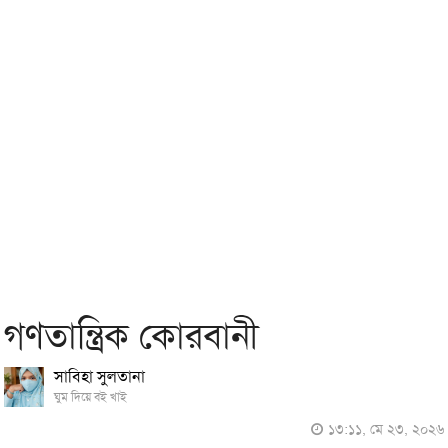
গণতান্ত্রিক কোরবানী
সাবিহা সুলতানা
ঘুম দিয়ে বই খাই
১৩:১১, মে ২৩, ২০২৬