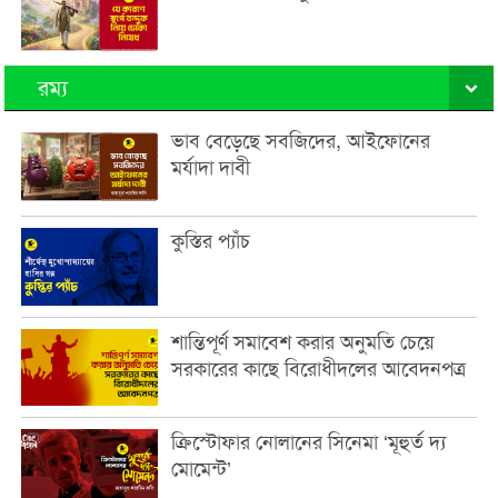
রম্য
ভাব বেড়েছে সবজিদের, আইফোনের
মর্যাদা দাবী
কুস্তির প্যাঁচ
শান্তিপূর্ণ সমাবেশ করার অনুমতি চেয়ে
সরকারের কাছে বিরোধীদলের আবেদনপত্র
ক্রিস্টোফার নোলানের সিনেমা ‘মূহুর্ত দ্য
মোমেন্ট’