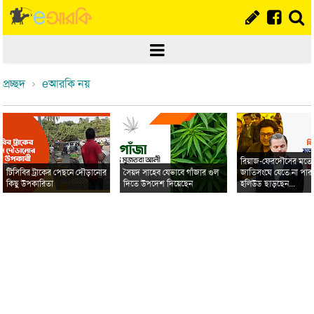
প্রচ্ছদ
eআরকি নয়
রিয়াজ-ফেরদৌসের মত
টিসিবির ট্রাকের পেছনে দৌড়ানোর
সৈয়দ সাহেব যেভাবে গাঁজার গুল
জাতিসংঘে যেতে না পার
কিছু উপকারিতা
দিতে উপদেশ দিয়েছেন
হলিউড ছাড়ছেন...