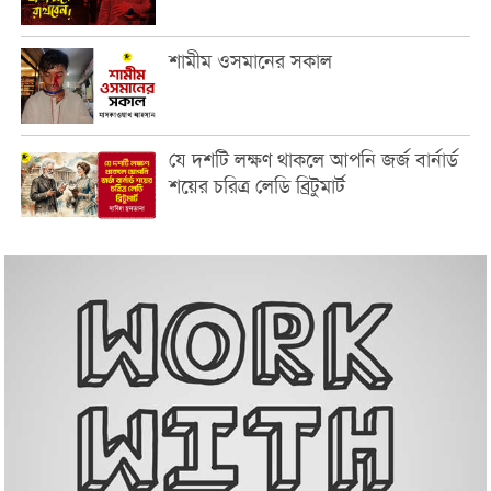
শামীম ওসমানের সকাল
যে দশটি লক্ষণ থাকলে আপনি জর্জ বার্নার্ড
শয়ের চরিত্র লেডি ব্রিটুমার্ট