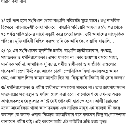
ধারার কথা বলি!
১/
হ্যাঁ পাশ হলে সংবিধান থেকে বাঙালি পরিচয়টা মুছে যাবে। শুধু নাগরিক
হিসেবে ’বাংলাদেশী’ লেখা থাকবে। বাঙালি পরিচয়টা আমরা ৫২’র পর থেকে
৭১ পর্যন্ত পাকিস্তানের সাথে লড়াই করে পেয়েছিলাম, ওটা আমাদের সাংস্কৃতিক
পরিচয়। মুক্তিবাহিনী মিছিল করত: তুমি কে আমি কে, বাঙালি বাঙালি…
২/
৭২ এর সংবিধানের মূলনীতি চারটা: বাঙালি জাতীয়তাবাদ, গণতন্ত্র,
সমাজতন্ত্র ও ধর্মনিরপেক্ষতা। এসব থাকবে না। তার জায়গায় বসবে সাম্য,
মানবিক মর্যাদা, সামাজিক সুবিচার, ধর্মীয় স্বাধীনতা ও সম্প্রীতি! এগুলোর
প্রত্যেকটা ভেগ টার্ম; বরং আগের চারটা স্পেসিফিক ছিল! সমাজতন্ত্রে আমরা
নেই, ওটা বাদ দিলে আমার আপত্তি ছিল না, কিন্তু বাকি তিনটা কী দোষ করল?
৩/
ধর্মনিরপেক্ষতা ও ধর্মীয় স্বাধীনতা শব্দগুলো থাকবে না। তার জায়গায় সকল
সম্প্রদায়ের সহাবস্থান ও মর্যাদা যোগ করা হবে। বাংলাদেশ যে এখনও অন্তত
কাগজেকলমে সেক্যুলার কান্ট্রি সেই গৌরবটা হারাতে হবে। আলী রিয়াজের
মতো আমেরিকায় থাকা আপাদমস্তক এক নাস্তিক মানুষ এই কাজটা কী করে
করলেন কে জানে! ওনারা নিজেরা আমেরিকায় বাস করবেন কিন্তু বাংলাদেশকে
বানাবেন ধর্মীয় রাষ্ট্র। এই কারণে আমি এই কমিটির প্রতি চরম ক্ষুব্ধ!