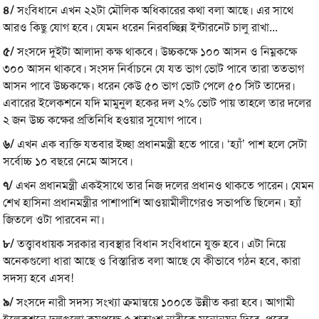
৪/
সংবিধানে এখন ২২টা মৌলিক অধিকারের কথা বলা আছে। এর সাথে
আরও কিছু যোগ হবে। যেমন ধরেন নিরবচ্ছিন্ন ইন্টারনেট চালু রাখা...
৫/
সংসদে দুইটা আলাদা কক্ষ থাকবে। উচ্চকক্ষে ১০০ আসন ও নিম্নকক্ষে
৩০০ আসন থাকবে। সংসদ নির্বাচনে যে যত ভাগ ভোট পাবে তারা ততভাগ
আসন পাবে উচ্চকক্ষে। ধরেন কেউ ৫০ ভাগ ভোট পেলে ৫০ সিট তাদের।
এবারের ইলেকশনে ‍যদি মামুনুল হকের দল ২% ভোট পায় তাহলে তার দলের
২ জন উচ্চ কক্ষের প্রতিনিধি হওয়ার সুযোগ পাবে।
৬/
এখন এক ব্যক্তি যতবার ইচ্ছা প্রধানমন্ত্রী হতে পারে। ‘হ্যাঁ’ পাশ হলে সেটা
সর্বোচ্চ ১০ বছরে নেমে আসবে।
৭/
এখন প্রধানমন্ত্রী একইসাথে তার নিজ দলের প্রধানও থাকতে পারেন। যেমন
শেখ হাসিনা প্রধানমন্ত্রীর পাশাপাশি আওয়ামীলীগেরও সভাপতি ছিলেন। হ্যাঁ
জিতলে ওটা পারবেন না।
৮/
তত্ত্বাবধায়ক সরকার ব্যবস্থার বিধান সংবিধানে যুক্ত হবে। এটা নিয়ে
অনেকগুলো ধারা আছে ও বিস্তারিত বলা আছে যে কীভাবে গঠন হবে, কারা
সদস্য হবে এসব!
৯/
সংসদে নারী সদস্য সংখ্যা ক্রমান্বয়ে ১০০তে উন্নীত করা হবে। আগামী