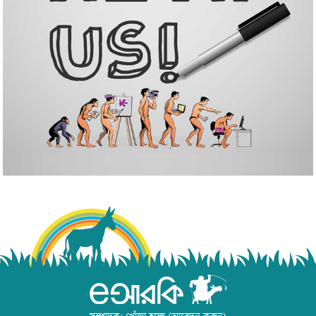
সম্পাদক: খোঁজা হচ্ছে (আবেদন করুন)