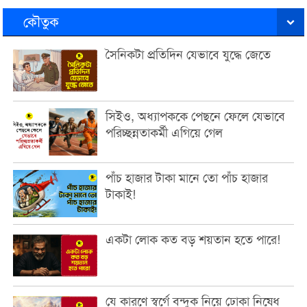
কৌতুক
সৈনিকটা প্রতিদিন যেভাবে যুদ্ধে জেতে
সিইও, অধ্যাপককে পেছনে ফেলে যেভাবে
পরিচ্ছন্নতাকর্মী এগিয়ে গেল
পাঁচ হাজার টাকা মানে তো পাঁচ হাজার
টাকাই!
একটা লোক কত বড় শয়তান হতে পারে!
যে কারণে স্বর্গে বন্দুক নিয়ে ঢোকা নিষেধ