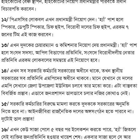
হাইকোর্টের বেঞ্চ স্থাপন, হাইকোর্টের নিয়োগ প্রধানমন্ত্রীর পরিবর্তে প্রধান
বিচারপতি করবেন।
১২/
পিএসসির লোকবল এখন প্রধানমন্ত্রী নিয়োগ দেন। ‘হ্যাঁ’ পাশ হলে
স্পিকার, ডেপুটি স্পিকার, চিফ হুইপ, বিরোধী দলের চিফ হুইপ, এরকম ৭
জনের টিম এই কাজ করবেন।
১৩/
এখন দুদকের চেয়ারম্যান ও কমিশনার নিয়োগ দেয় প্রধানমন্ত্রী। ‘হ্যাঁ’ পাশ
হলে সংসদ সদস্য, আপিল বিভাগের প্রতিনিধি, সংসদে বিরোধীদলীয় নেতার
প্রতিনিধি এরকম লোকবলের সমন্বয়ে এই নিয়োগে হবে।
১৪/
এখন সব সরকারি কর্মচারি সরকারের অধীনে থাকে, তখন স্থানীয়
সরকারের সব প্রতিনিধি এমপিদের অধীনে থাকবে। মানে যেখানে যে দলের
এমপি সেখানে জেলা উপজেলা ইউনিয়ন চলবে তার মতো করে। এটা বাস্তবতা
বিবর্জিত প্রস্তাব। এভাবে জনপ্রশাসন ভালভাবে চলার নজির কোথাও নেই।
১৫/
সরকারি কর্মচারির বিরুদ্ধে মামলা করতে দুদককে সরকারের অনুমতি
নিতে হবে না। আইনজীবিরা রাজনৈতিক দলের অঙ্গসংগঠন হতে পারবে না।
দুটোই ভাল প্রস্তাব!
১৬/
এখন কেউ সাজা পেলে ৫ বছর পর ইলেকশন করতে পারে, ‘হ্যাঁ’ জিতলে
সেই ব্যক্তির জনপ্রতিনিধি হওয়ার খায়েশ শেষ। একবার সাজা হলে সে আর