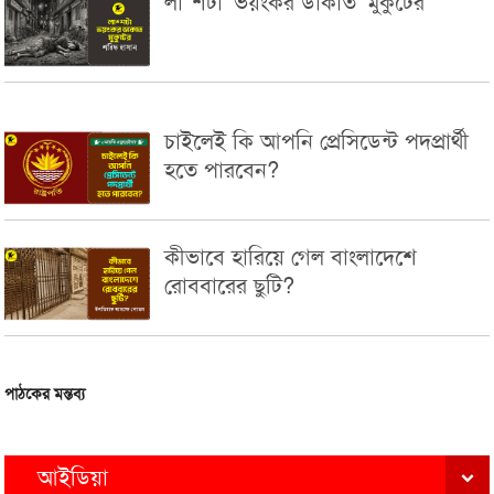
লা*শটা ‘ভয়ংকর ডাকাত’ মুকুটের
চাইলেই কি আপনি প্রেসিডেন্ট পদপ্রার্থী
হতে পারবেন?
কীভাবে হারিয়ে গেল বাংলাদেশে
রোববারের ছুটি?
পাঠকের মন্তব্য
আইডিয়া