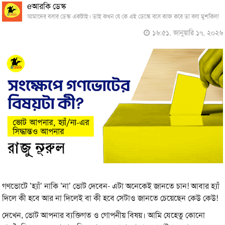
eআরকি ডেস্ক
আমাদের বসার ডেস্ক একটাই। তাই কখন যে কে এই ডেস্কে বসে কাজ করে তা বলা মুশকিল!
১৬:৫১, জানুয়ারি ১৭, ২০২৬
গণভোটে ’হ্যাঁ’ নাকি ’না’ ভোট দেবেন- এটা অনেকেই জানতে চান! আবার হ্যাঁ
দিলে কী হবে আর না দিলেই বা কী হবে সেটাও জানতে চেয়েছেন কেউ কেউ!
দেখেন, ভোট আপনার ব্যক্তিগত ও গোপনীয় বিষয়। আমি যেহেতু কোনো