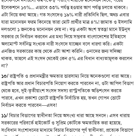
ইলেকশনে দলগুলো কমপক্ষে ৫ শতাংশ নারীকে মনোনয়ন দিবে, পরের
ইলেকশনে ১০%... এভাবে ৩৩% পর্যন্ত হওয়ার আগ পর্যন্ত চলতে থাকবে।
এটা নিয়ে কথা আছে। গত সংসদেও ১৯% নারী প্রতিনিধি ছিল, অথচ এবার
যারা মনোনয়ন ফরম কিনেছে তারা মোট প্রার্থীর মাত্র ৪%! জামাত ও ইসলামি
দলগুলো ১ জনকেও মনোনয়ন দেয় না। বড় একটা অংশ স্বতন্ত্র! মানে ইউনূস
সরকার যে নির্বাচন করবেন এর মধ্য দিয়ে সম্ভবত বাংলাদেশের ইতিহাসে
অলমোস্ট সর্বনিম্ন সংখ্যক নারী সংসদে যাচ্ছেন বলে ধারণা করি। একটা
এনজিও সরকারের কাছ থেকে এটা আশা করিনি। ওনাদের জন্য সদিচ্ছা
থাকত, তাহলে এই সংসদ থেকেই কেন ৫% এর বিধান বাধ্যতামূলক করলেন
না?
১০/
রাষ্ট্রপতি ও প্রধানমন্ত্রীর ক্ষমতার ভারসাম্য নিয়ে অনেকগুলো ধারা আছে।
রাষ্ট্রপতি আর প্রধান বিচারপতি নিয়োগ করতে পারবেন না, ওটা আপিল বিভাগ
থেকে হবে, দুই-তৃতীয়াংশ সংসদ সদস্য রাস্ট্রপতিকে অভিশংসন করতে
পারবে, এখন প্রকাশ্য ভোটে রাষ্ট্রপতি নির্বাচিত হয়, তখন গোপন ভোটে
নির্বাচন করতে পারবেন—এসব!
১১/
বিচার বিভাগের স্বাধীনতা নিয়ে অসংখ্য ধারা আছে সনদে। এসব ধারায়
সরকারের পরিবর্তে হাইকোর্ট ও সুপ্রিম কোর্টকে ক্ষমতায়িত করা হয়েছে,
সংবিধান সংশোধনের মাধ্যমে বিচার বিভাগের পূর্ণ স্বাধীনতা, প্রত্যেক বিভাগে