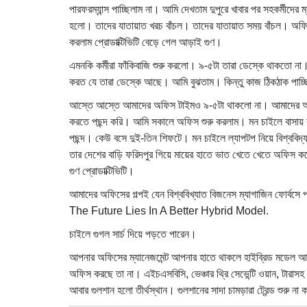
পারফরম্যান্স পাচ্ছিলাম না। আমি দেখতাম দুপুরে খাবার পর সহকর্মীদের ম
হলো। তাদের যাতায়াত খরচ বাঁচল। তাদের যাতায়াত সময় বাঁচল। অফিসে
করলাম প্রোডাক্টিভিটি বেড়ে গেল আড়াই গুণ।
এমনকি কর্মীরা ফাঁকিবাজি শুরু করলো। ৯-৫টা তারা ডেস্কে থাকতো না। 
করত যে তারা ডেস্কে আছে। আমি বুঝতাম। কিন্তু কাজ ঠিকঠাক পাচ্ছ
আস্তে আস্তে আমাদের অফিস টাইমও ৯-৫টা থাকলো না। আমাদের অফি
করতে পছন্দ করি। আমি সকালে অফিস শুরু করলাম। মন চাইলে বাসায় 
পছন্দ। কেউ বসে দুই-তিন শিফটে। মন চাইলে ল্যাপটপ নিয়ে বিশ্বব
তার দেশের বাড়ি ফরিদপুর গিয়ে মায়ের হাতে ভাত খেতে খেতে অফিস 
গুণ প্রোডাক্টিভিটি।
আমাদের অফিসের গল্পই যেন বিশ্ববিখ্যাত বিজনেস ম্যাগাজিন ফোর
The Future Lies In A Better Hybrid Model.
চাইলে গুগল সার্চ দিয়ে পড়তে পারেন।
আপনার অফিসের ম্যানেজমেন্ট আপনার হাতে থাকলে হাইব্রিড মডেল আর 
অফিস করছে তা না। এইচএসবিসি, ভেঞ্চার থ্রি সেভেন্টি ওয়ান, টারা
আবার গুলশান হলো তীর্থস্থান। গুলশানের সাদা চামড়ারা ট্রেন্ড শুরু ন