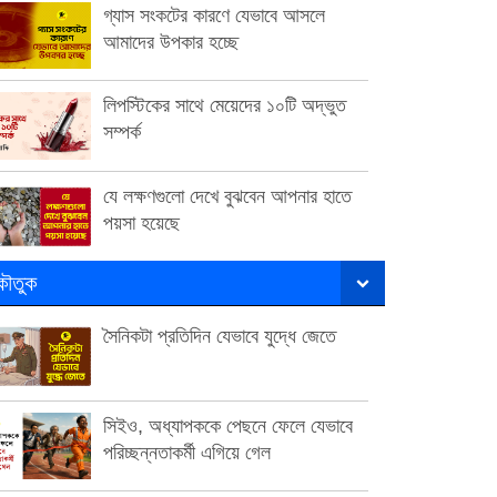
গ্যাস সংকটের কারণে যেভাবে আসলে
আমাদের উপকার হচ্ছে
লিপস্টিকের সাথে মেয়েদের ১০টি অদ্ভুত
সম্পর্ক
যে লক্ষণগুলো দেখে বুঝবেন আপনার হাতে
পয়সা হয়েছে
ৌতুক
সৈনিকটা প্রতিদিন যেভাবে যুদ্ধে জেতে
সিইও, অধ্যাপককে পেছনে ফেলে যেভাবে
পরিচ্ছন্নতাকর্মী এগিয়ে গেল