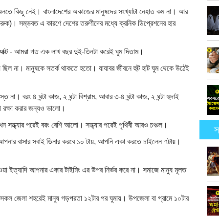
িন বলতে কিছু নেই। বাংলাদেশের অকাজের মানুষদের সংখ্যাটা নেহাত কম না। আর
করুক)। সম্ভবত এ কারণে দেশের তরুণীদের মধ্যে ক্রনিক ডিপ্রেশনের হার
 ফ্যাক্ট - আমরা গত এক লাখ বছর দুই-তিনটা করেই ঘুম দিতাম।
ায় ছিল না। মানুষকে সতর্ক থাকতে হতো। যাযাবর জীবনে হুট হাট ঘুম থেকে উঠেই
 না। বরং ৪ ঘন্টা কাজ, ২ ঘন্টা বিশ্রাম, আবার ৩-৪ ঘন্টা কাজ, ২ ঘন্টা হুদাই
োগ রক্ষা করার জন্যও ভালো।
এখন সন্ধ্যার পরেই বরং বেশি আলো। সন্ধ্যার পরেই পৃথিবী আরও চঞ্চল।
স
 আপনার বাসার সবাই ডিনার করবে ১০ টায়, আপনি একা করতে চাইলেন ৭টায়।
দেওয়া ইত্যাদি আপনার একার টাইমিং এর উপর নির্ভর করে না। সমাজে মানুষ মূলত
 সকল জেলা শহরেই মানুষ গড়পরতা ১২টার পর ঘুমায়। উপজেলা বা গ্রামে ১০টার