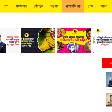
গল্প
স্যাটায়ার
কৌতুক
সঙবাদ
eআরকি নয়
গেম
আরও
আ