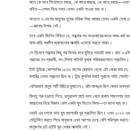
মানে কে কবে সিংহাসনে বসছে, কে কারে মারছে, কে কারে ধরছে—এসবে
খাইত—সেসব নিয়ে তথ্য তেমন একটা পাওয়া যায় না।
অন্তত এ দেশের মানুষের ঘুমের তরিকা নিয়া আমার তেমন একটা লেখা চো
—জানার উপায় নেই।
তবে একটা জিনিস নিশ্চিত যে, সন্ধ্যার পর অন্ধকারের জন্য কাজ-কর্
বাসা-বাড়ি প্রদীপ জ্বালানোর লাক্সারি এফোর্ড করতে পারত।
সে হিসেবে সন্ধ্যার কিছু পর ডিনার করে ঘুমিয়ে পড়ারই কথা। রাত ৩-
গ্রামের নন-প্রবাসী, নন টেসলা পাইলট কৃষক পরিবারগুলোতে প্রচলিত।
ইস্ট ইন্ডিয়া কোম্পানির ১৮৩৩ সালের রেকর্ডস থেকে এটা বোঝা যায় যে, ম
মশারির তেমন প্রচলন ছিল না। হিন্দু মুসলিম সবাই পুরানো শাড়ি সেল
বেশিরভাগ মানুষ পাটি বিছিয়ে ঘুমাতেন। খাট-পালঙ্ক ছিল কেবল অবস্থ
কিন্তু গরু চড়াতে গিয়ে, দুপুরবেলা মাঠে ভাত খেয়ে রাখাল গাছতলায় শুয়
কাচ্চাদের নিয়ে বিকাল বেলা একটা ঘুম দিতেন কিনা—তা জানা যায় না।
নব্বই এর দশকে ভাত ঘুম ব্যাপারটা খুব প্রচলিত ছিল। এখন ২০২০ এর দ
মেইন্টেইন করতে গিয়ে মানুষকে এখন আগের চেয়ে বেশি পরিশ্রম করতে হয়। 
মানুষদের দুই-দুইটা ঘুম দেবার লাক্সারি নেই।