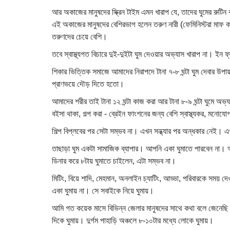
আর অকাজের মানুষদের স্ক্রিন টাইম এমন খারাপ যে, তাদের ঘুমের রুট
এই অকাজের মানুষদের বেশিরভাগ হলেন তরুণ নারী (ফেমিনিস্টরা মাফ 
তরুণদের চেয়ে বেশি।
তবে স্বাস্থ্যগত বিচারে দুই-দুইটা ঘুম দেওয়ার অভ্যাস খারাপ না। ইন
শিকার ভিত্তিক সমাজে আমাদের নিরাপদে টানা ৭-৮ ঘন্টা ঘুম দেবার উপ
প্রাণভয়ে দৌড় দিতে হতো।
আমাদের শরীর তাই টানা ১২ ঘন্টা কাজ করা আর টানা ৮-৯ ঘন্টা ঘুমে অভ্যস্ত
বইসা থাকা, গল্প করা - ব্রেইন ফাংশনের জন্য বেশি স্বাস্থ্যকর, মনোয
শিল্প বিপ্লবের পর সেটা সম্ভব না। এখন সন্ধ্যার পর অন্ধকার নেই। 
তাছাড়া ঘুম একটা সামাজিক ব্যাপার। আপনি একা ঘুমাতে পারবেন না।
ডিনার করে ৮টায় ঘুমাতে চাইলেন, এটা সম্ভব না।
মিটিং, বিয়ে শাদি, মেহমান, অনলাইন চ্যাটিং, আড্ডা, পরিবারকে সময় 
একা ঘুমায় না। সে সবাইকে নিয়ে ঘুমায়।
আমি গত কয়েক মাসে বিভিন্ন জেলার মানুষদের সাথে কথা বলে জেনেছি
দিকে ঘুমায়। দুর্গম পাহাড়ি অঞ্চলে ৮-১০টার মধ্যে লোকে ঘুমায়।