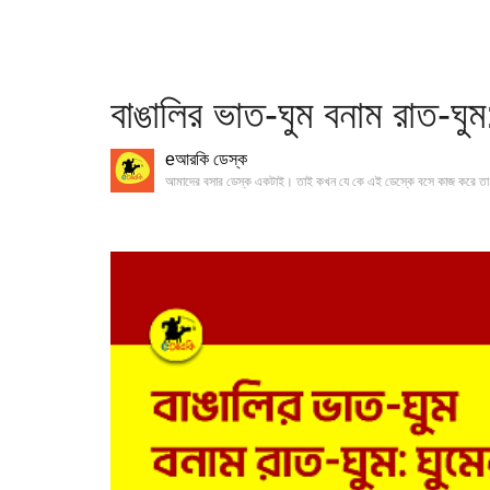
বাঙালির ভাত-ঘুম বনাম রাত-ঘু
eআরকি ডেস্ক
আমাদের বসার ডেস্ক একটাই। তাই কখন যে কে এই ডেস্কে বসে কাজ করে তা 