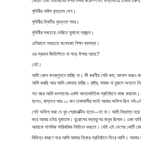
কোচিং এবং টিউটরদের উপর নির্ভর করে—সেই বাস্তবতায় ঢাকার তরুণ
পৃথিবীর অষ্টম বৃহত্তম দেশ।
পৃথিবীর দ্বিতীয় বৃহত্তম শহর।
পৃথিবীর সবচেয়ে দেরিতে ঘুমানো প্রজন্ম।
এশিয়াতে সবচেয়ে অকেজো শিক্ষা ব্যবস্থা।
এর প্রভাব জিডিপিতে না পড়ে উপায় আছে?
নেই।
আমি কোন কনক্লুশনে যাচ্ছি না। কী করণীয় সেটা বলা, আলাপ করাও 
আমি করছি আর আমি কোথায় যাচ্ছি। রাষ্ট্র, সমাজ না বুঝলে অন্তত 
গত বছর আমি গুলশানের একটা আন্তর্জাতিক প্রতিষ্ঠানে কাজ করতাম
হলেও, বাস্তবে আর ১০ জন ঢাকাবাসীর মতই আমার অফিস ছিল ৭টা-৮
সেই অফিস করা যে খুব প্রোডাক্টিভ হতো—তা না। আমি বিধ্বস্ত হয়ে
করে আবার ৪টায় ঘুমাতাম। য়ুরোপের মধ্যযুগের মানুষ ছিলাম। একা থা
আমাকে পাশবিক পারিবারিক নির্যাতন করতো। যেটা এই দেশের কোটি কোটি
বিভিন্ন কারণে পরে আমি আমার নিজের প্রতিষ্ঠানে ফিরে আসি। আমার অ