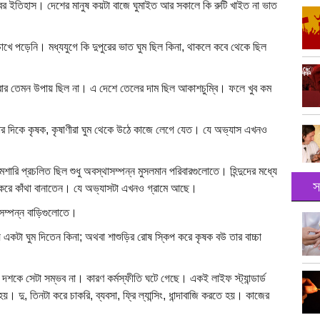
র ইতিহাস। দেশের মানুষ কয়টা বাজে ঘুমাইত আর সকালে কি রুটি খাইত না ভাত
খে পড়েনি। মধ্যযুগে কি দুপুরের ভাত ঘুম ছিল কিনা, থাকলে কবে থেকে ছিল
ম করার তেমন উপায় ছিল না। এ দেশে তেলের দাম ছিল আকাশচুম্বি। ফলে খুব কম
৪টার দিকে কৃষক, কৃষাণীরা ঘুম থেকে উঠে কাজে লেগে যেত। যে অভ্যাস এখনও
শারি প্রচলিত ছিল শুধু অবস্থাসম্পন্ন মুসলমান পরিবারগুলোতে। হিন্দুদের মধ্যে
স
াই করে কাঁথা বানাতেন। যে অভ্যাসটা এখনও গ্রামে আছে।
াসম্পন্ন বাড়িগুলোতে।
ে একটা ঘুম দিতেন কিনা; অথবা শাশুড়ির রোষ স্কিপ করে কৃষক বউ তার বাচ্চা
শকে সেটা সম্ভব না। কারণ কর্মস্ফীতি ঘটে গেছে। একই লাইফ স্ট্যান্ডার্ড
দু, তিনটা করে চাকরি, ব্যবসা, ফ্রি ল্যান্সিং, ধান্দাবাজি করতে হয়। কাজের