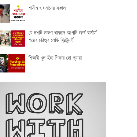
শামীম ওসমানের সকাল
যে দশটি লক্ষণ থাকলে আপনি জর্জ বার্নার্ড
শয়ের চরিত্র লেডি ব্রিটুমার্ট
শিকারী খুদ ইঁহা শিকার হো গ্যায়া