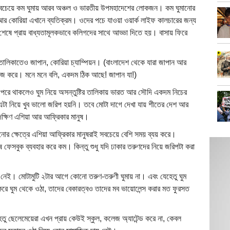
ায়। সবচেয়ে কম ঘুমায় আরব অঞ্চল ও ভারতীয় উপমহাদেশের লোকজন। কম ঘুমানোর
র কোরিয়া এখানে ব্যতিক্রম। ওদের পচে যাওয়া ওয়ার্ক লাইফ কালচারের জন্য
ে প্রায় বাধ্যতামূলকভাবে কলিগদের সাথে আড্ডা দিতে হয়। বাসায় ফিরে
 তালিকাতেও জাপান, কোরিয়া চ্যাম্পিয়ন। (বাংলাদেশ থেকে যারা জাপান আর
 কাজ করে। মনে মনে বলি, একদম ঠিক আছে! জাপান যা!)
রে থাকলেও ঘুম নিয়ে অসন্তুষ্টির তালিকায় ভারত আর সৌদি একদম নিচের
া নিয়ে খুব ভালো জরিপ হয়নি। তবে মোটা দাগে দেখা যায় শীতের দেশ আর
 দক্ষিণ এশিয়া আর আফ্রিকার মানুষ।
ানোর ক্ষেত্রে এশিয়া আফ্রিকার মানুষরাই সবচেয়ে বেশি সময় ব্যয় করে।
েসবুক ব্যবহার করে কম। কিন্তু শুধু যদি ঢাকার তরুণদের নিয়ে জরিপটা করা
 নেই। মোটামুটি ২টার আগে কোনো তরুণ-তরুণী ঘুমায় না। এবং যেহেতু ঘুম
করে ঘুম থেকে ওঠা, তাদের বেকারত্বও তাদের মব ভায়োলেন্স করার মত ফুরসত
তু ছেলেমেয়েরা এখন প্রায় কেউই স্কুল, কলেজ অ্যাটেন্ড করে না, কেবল