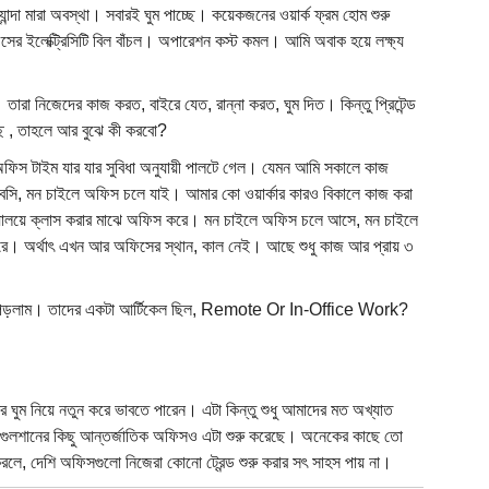
্যান্দা মারা অবস্থা। সবারই ঘুম পাচ্ছে। কয়েকজনের ওয়ার্ক ফ্রম হোম শুরু
র ইলেক্ট্রিসিটি বিল বাঁচল। অপারেশন কস্ট কমল। আমি অবাক হয়ে লক্ষ্য
তারা নিজেদের কাজ করত, বাইরে যেত, রান্না করত, ঘুম দিত। কিন্তু প্রিটেন্ড
ি , তাহলে আর বুঝে কী করবো?
স টাইম যার যার সুবিধা অনুযায়ী পালটে গেল। যেমন আমি সকালে কাজ
বসি, মন চাইলে অফিস চলে যাই। আমার কো ওয়ার্কার কারও বিকালে কাজ করা
িদ্যালয়ে ক্লাস করার মাঝে অফিস করে। মন চাইলে অফিস চলে আসে, মন চাইলে
করে। অর্থাৎ এখন আর অফিসের স্থান, কাল নেই। আছে শুধু কাজ আর প্রায় ৩
্বসে পড়লাম। তাদের একটা আর্টিকেল ছিল, Remote Or In-Office Work?
ঘুম নিয়ে নতুন করে ভাবতে পারেন। এটা কিন্তু শুধু আমাদের মত অখ্যাত
সহ গুলশানের কিছু আন্তর্জাতিক অফিসও এটা শুরু করেছে। অনেকের কাছে তো
া করলে, দেশি অফিসগুলো নিজেরা কোনো ট্রেন্ড শুরু করার সৎ সাহস পায় না।