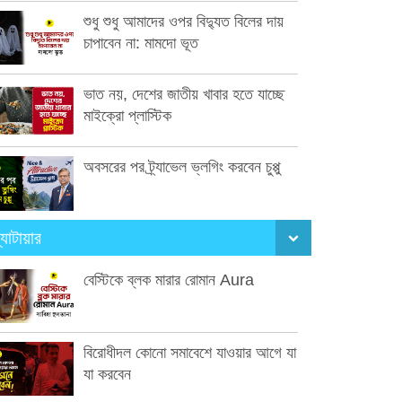
শুধু শুধু আমাদের ওপর বিদ্যুত বিলের দায়
চাপাবেন না: মামদো ভূত
ভাত নয়, দেশের জাতীয় খাবার হতে যাচ্ছে
মাইক্রো প্লাস্টিক
অবসরের পর ট্র্যাভেল ভ্লগিং করবেন চুপ্পু
্যাটায়ার
বেস্টিকে ব্লক মারার রোমান Aura
বিরোধীদল কোনো সমাবেশে যাওয়ার আগে যা
যা করবেন