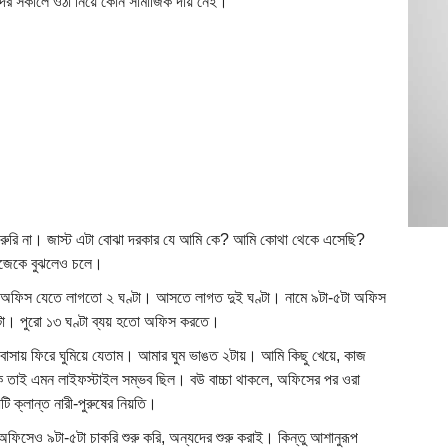
দের সকালে ওঠা নিয়ে কোন সামাজিক দায় নেই।
জরুরি না। জাস্ট এটা বোঝা দরকার যে আমি কে? আমি কোথা থেকে এসেছি?
নিজেকে বুঝলেও চলে।
। অফিস যেতে লাগতো ২ ঘণ্টা। আসতে লাগত দুই ঘণ্টা। নামে ৯টা-৫টা অফিস
টা। পুরো ১৩ ঘণ্টা ব্যয় হতো অফিস করতে।
 বাসায় ফিরে ঘুমিয়ে যেতাম। আমার ঘুম ভাঙত ২টায়। আমি কিছু খেয়ে, কাজ
কি তাই এমন লাইফস্টাইল সম্ভব ছিল। বউ বাচ্চা থাকলে, অফিসের পর ওরা
 ক্লান্ত নারী-পুরুষের নিয়তি।
ফিসেও ৯টা-৫টা চাকরি শুরু করি, অন্যদের শুরু করাই। কিন্তু আশানুরূপ