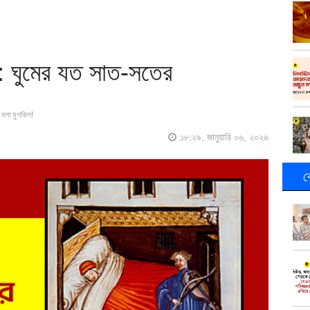
ম: ঘুমের যত সাত-সতের
বলা মুশকিল!
১৮:২৯, জানুয়ারি ০৬, ২০২৬
ক