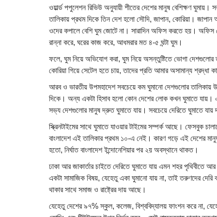
ওয়ার্ল্ড পপুলেশন রিভিউ অনুযায়ী শীতের দেশের মানুষ বেশিক্ষণ ঘুম
তালিকায় প্রথম দিকে তিন দেশ হলো সৌদি, জাপান, কোরিয়া। জাপান আ
ওদের কপালে বেশি ঘুম জোটে না। সারাদিন অফিস করতে হয়। অফিস শেষ
রান্না করে, ঘরের কাজ করে, আধমরার মত ৪-৫ ঘন্টা ঘুম।
ফলে, ঘুম নিয়ে অভিযোগ করা, ঘুম নিয়ে অসন্তুষ্টিতে ভোগা দেশগুলোর
কোরিয়া গিয়ে সেটেল হতে চায়, তাদের প্রতি আমার অসামান্য শ্রদ্ধা
আরব ও ভারতীয় উপমহাদেশ সবচেয়ে কম ঘুমানো দেশগুলোর তালিকায় উপ
দিকে। অন্য একটা হিসাব হলো কোন দেশের লোক কখন ঘুমাতে যায়। এট
সভ্য দেশগুলোর মানুষ দ্রুত ঘুমাতে যায়। সবচেয়ে দেরিতে ঘুমাতে যায়
স্ক্রিনটাইমের সাথে ঘুমাতে যাওয়ার টাইমের সম্পর্ক আছে। ফেসবুক চাল
বাংলাদেশ এই তালিকার প্রথম ১০-এ নেই। কারণ গড়ে এই দেশের মানুষ ফ
হতো, নির্ঘাত বাংলাদেশ ইন্দোনেশিয়ার পর ২য় অবস্থানে থাকত।
ঢাকা আর জাকার্তার চাইতে দেরিতে ঘুমাতে যায় এমন শহর পৃথিবীতে আর
একটা সামাজিক বিষয়, যেহেতু একা ঘুমানো যায় না, তাই তরুণদের দেরি 
থাকার সাথে সমাজ ও রাষ্ট্রের দায় আছে।
যেহেতু দেশের ৯৭% স্কুল, কলেজ, বিশ্ববিদ্যালয় ফাংশন করে না, যেহে