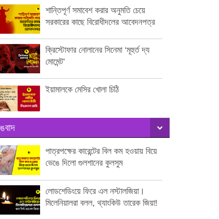
শান্তিপূর্ণ সমাবেশ করার অনুমতি চেয়ে
সরকারের কাছে বিরোধীদলের আবেদনপত্র
ক্রিস্টোফার নোলানের সিনেমা ‘মূহুর্ত দ্য
মোমেন্ট’
ইয়ামালকে মেসির খোলা চিঠি
ঙবাদ
পাত্রপক্ষের কারেন্টের বিল কম হওয়ায় বিয়ে
ভেঙে দিলো গুলশানের কুলসুম
লোডশেডিংয়ে ফিরে এল নস্টালজিয়া।
মিলেনিয়ালরা বলল, থ্যাংকিউ তারেক জিয়া!