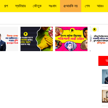
গল্প
স্যাটায়ার
কৌতুক
সঙবাদ
eআরকি নয়
গেম
আরও
আ