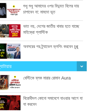
শুধু শুধু আমাদের ওপর বিদ্যুত বিলের দায়
চাপাবেন না: মামদো ভূত
ভাত নয়, দেশের জাতীয় খাবার হতে যাচ্ছে
মাইক্রো প্লাস্টিক
অবসরের পর ট্র্যাভেল ভ্লগিং করবেন চুপ্পু
্যাটায়ার
বেস্টিকে ব্লক মারার রোমান Aura
বিরোধীদল কোনো সমাবেশে যাওয়ার আগে যা
যা করবেন