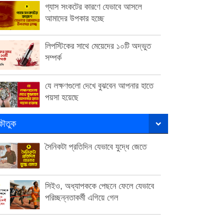
গ্যাস সংকটের কারণে যেভাবে আসলে
আমাদের উপকার হচ্ছে
লিপস্টিকের সাথে মেয়েদের ১০টি অদ্ভুত
সম্পর্ক
যে লক্ষণগুলো দেখে বুঝবেন আপনার হাতে
পয়সা হয়েছে
ৌতুক
সৈনিকটা প্রতিদিন যেভাবে যুদ্ধে জেতে
সিইও, অধ্যাপককে পেছনে ফেলে যেভাবে
পরিচ্ছন্নতাকর্মী এগিয়ে গেল