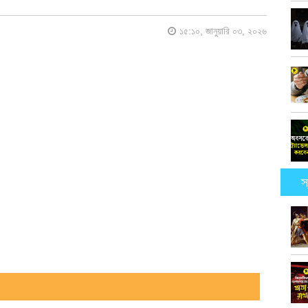
১৫:১০, জানুয়ারি ০৩, ২০২৬
স