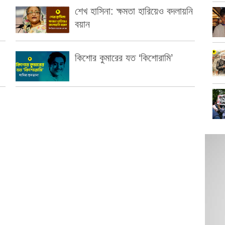
শেখ হাসিনা: ক্ষমতা হারিয়েও বদলায়নি
বয়ান
কিশোর কুমারের যত ‘কিশোরামি’