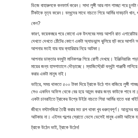
ডিজে বাহারুলকে কনফার্ম করেন। সাদা লুঙ্গী আর লাল গামছা পরে চুলটা
টিকটকে নৃত্য করেন। বন্ধুদের সাথে নাচতে গিয়ে আর্মির দাবড়ানি খান,
কেন?
কারণ, কয়েকবছর পরে কোনো এক উৎসবের সময় আপনি রাত এগারোটায় এ
দেখতে দেখতে ঠোঁটের কোণে একটা অ্যাডভান্স ঝুলিয়ে হুট করে আপনি
আপনার মতই যার যার ক্যারিয়ার নিয়ে আটকা।
আপনার ডাক্তার বন্ধুটা মানিকগঞ্জ গিয়ে রোগী দেখছে। ইঞ্জিনিয়ারিং পড়া
মায়ের জন্য হাসপাতালে দৌড়াচ্ছে। ম্যাজিস্ট্রেট বন্ধুটা পাঞ্জাবী লাগ
করার একটা মানুষ নাই।
ভাইরে, সময় থাকতে ৫০০ টাকা দিয়ে ট্রাকে উঠে গান বাজিয়ে লুঙ্গী গাম
সেও একদিন অফিস থেকে বের হয়ে আনন্দ করার জন্য কাউকে পাবে না।
একটা চানরাইতে ট্রাকের উপ্রে উইঠা নাচতে গিয়া আর্মির হাতে ধরা খাইসি
জীবনে নস্টালজিয়া তৈরী করার মত গল্প থাকা খুব গুরুত্বপূর্ণ। আনন্দে
আটকায় না। এইসব গল্পের স্রোতে ভেসে ভেসেই মানুষ একটা আটকে যা
ট্রাকে উঠেন ভাই, ট্রাকে উঠেন!