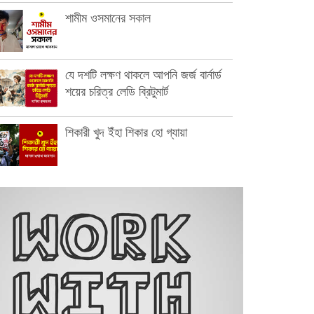
শামীম ওসমানের সকাল
যে দশটি লক্ষণ থাকলে আপনি জর্জ বার্নার্ড
শয়ের চরিত্র লেডি ব্রিটুমার্ট
শিকারী খুদ ইঁহা শিকার হো গ্যায়া