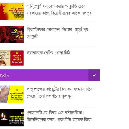
শান্তিপূর্ণ সমাবেশ করার অনুমতি চেয়ে
সরকারের কাছে বিরোধীদলের আবেদনপত্র
ক্রিস্টোফার নোলানের সিনেমা ‘মূহুর্ত দ্য
মোমেন্ট’
ইয়ামালকে মেসির খোলা চিঠি
ঙবাদ
পাত্রপক্ষের কারেন্টের বিল কম হওয়ায় বিয়ে
ভেঙে দিলো গুলশানের কুলসুম
লোডশেডিংয়ে ফিরে এল নস্টালজিয়া।
মিলেনিয়ালরা বলল, থ্যাংকিউ তারেক জিয়া!