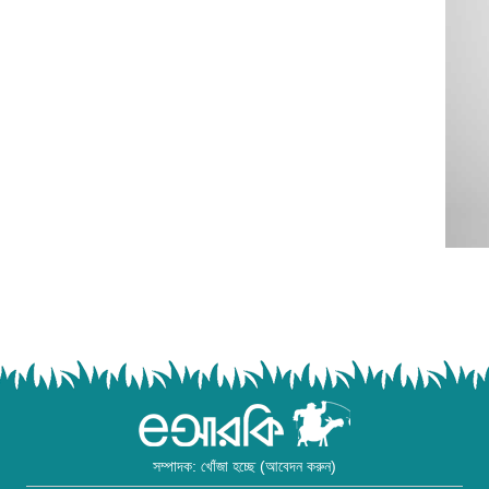
সম্পাদক: খোঁজা হচ্ছে (আবেদন করুন)