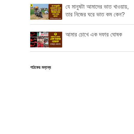
যে মানুষটা আমাদের ভাত খাওয়ায়,
তার নিজের ঘরে ভাত কম কেন?
আমার চোখে এক দফার ঘোষক
পাঠকের মন্তব্য