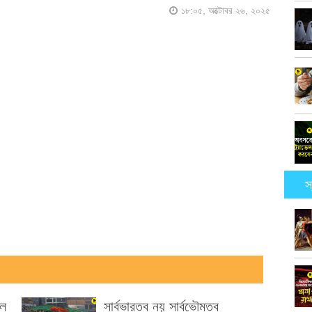
১৮:০৫, অক্টোবর ২৬, ২০২৫
স
বল
সার্বভারত্ব নয় সার্বভৌমত্ব