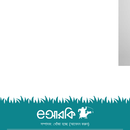
সম্পাদক: খোঁজা হচ্ছে (আবেদন করুন)