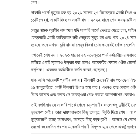
গেল।
সাফারি পার্কে মৃত্যুর শুরু হয় ২০২১ সালের ২৭ ডিসেম্বরে একটি সিংহ ও
১১টি জেব্রা, একটি সিংহ ও একটি বাঘ। ২০২২ সালে শেষ ক্যাঙারুটি ম
লেমুর নামক প্রাণীর নাম শুনে যদি সাফারি পার্কে দেখতে যেতে চান, স
ফেব্রুয়ারি একটি আফ্রিকান স্ত্রী লেমুরের মৃত্যু হয় এবং পরে ২০২৪ সাল
হয়েছে তবে এখনও চুরি যাওয়া লেমুর কিংবা চোর কারোরই খোঁজ মেলে
এখানেই শেষ নয়। ২০২৩ সালের ২২ নভেম্বরে পার্ক কর্মচারীদের সহায়তায
চালিয়ে একটি ম্যাকাও উদ্ধার করা হলেও আরেকটির কোনো খোঁজ মেলেন
কর্তৃপক্ষ। একজন কর্মচারীকে বদলি করেই ছেড়েছে।
যাক আসি আরেকটি প্রাণীর কথায়। নীলগাই চেনেন? নাম শুনেছেন নিশ্চ
১৬ জানুয়ারিতে একটি নীলগাই উধাও হয়ে যায়। এখনও তার কোনো খোঁ
ফিরে আসবে এবং বলবে সে আবহাওয়া চেঞ্জ করতে আশেপাশেই কোথাও
তাই বলছিলাম যে সাফারি পার্কে গেলে বন্যপ্রাণীর বদলে শুধু দুর্নীতিই দ
ভ্রুক্ষেপ নেই। তারা দায়সারাভাবে কিছু তদন্ত, বিবৃতি দিয়ে শেষ। 
ভুক্তভোগী হচ্ছে অসাধারণ, অসহায় কিছু বন্যপ্রাণী। আসলে যে দেশে ম
হয়তো কয়েকদিন পর পর একেকটি প্রাণী বিলুপ্ত হয়ে গেলে একটু দুঃখব