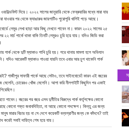
 ওয়াইল্ডবিস্ট দিয়ে। ২০২২ সালের জানুয়ারি থেকে ফেব্রুয়ারির মধ্যে মারা যায়
ারা যাওয়ার পর থেকে ক্যাঙারুর জায়গাটিও পুরোপুরি খালিই পড়ে আছে।
াইনবোর্ডে লেমুর লেখা ছাড়া আর কিছু দেখতে পাবেন না। কারন ২০২২ সালের ২৫
ের ২২ মার্চ পার্কে থাকা বাকি তিনটি লেমুরও চুরি হয়ে যায়। যদিও জিডি করা
নি।
় পার্ক থেকে দুটি ম্যাকাও পাখি চুরি হয়। পরে থানায় মামলা হলে অভিযান
ি। যদিও আরেকটি ম্যাকাও পাওয়া যায়নি তবে এবার আর চুপ থাকেনি পার্ক
স
য়ই? গাজীপুর সাফারী পার্কে আছে সেটাও, তবে সাইনবোর্ডে! কারন এই বছরের
জ মেলেনি, চোরেরও খোঁজ মেলেনি। আশা করি নীলগাইটি কিছুদিন পর একাই
 গিয়েছিল।
েখতে পাবেন। বছরের পর বছর এসব দুর্নীতির বিরুদ্ধে পার্ক কর্তৃপক্ষের কোনো
না আছে কোনো শক্ত জবাবদিহিতা, না আছে কোনো পদক্ষেপ। কিন্তু এর জন্য
ানুষ মারার বিচার হয় না সে দেশে কয়েকটি বন্যপ্রাণীর জন্য কে কাঁদবে? তাই
োধ করেই সবাই দায়িত্ব শেষ হয়ে যায়।