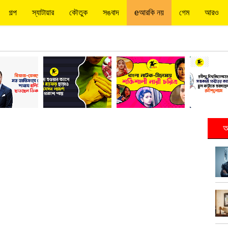
গল্প
স্যাটায়ার
কৌতুক
সঙবাদ
eআরকি নয়
গেম
আরও
আ