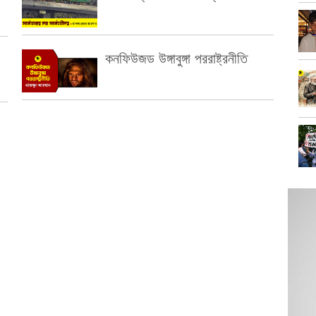
কনফিউজড উঙ্গাবুঙ্গা পররাষ্ট্রনীতি