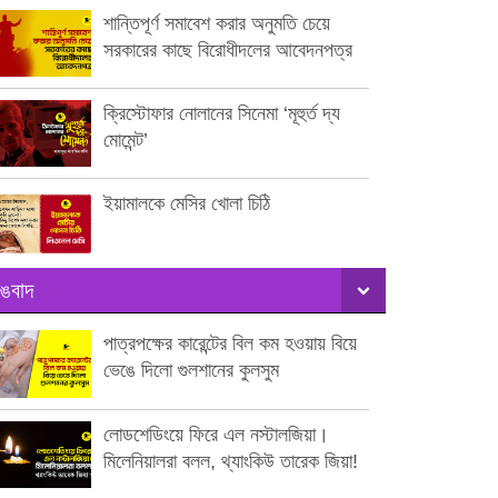
শান্তিপূর্ণ সমাবেশ করার অনুমতি চেয়ে
সরকারের কাছে বিরোধীদলের আবেদনপত্র
ক্রিস্টোফার নোলানের সিনেমা ‘মূহুর্ত দ্য
মোমেন্ট’
ইয়ামালকে মেসির খোলা চিঠি
ঙবাদ
পাত্রপক্ষের কারেন্টের বিল কম হওয়ায় বিয়ে
ভেঙে দিলো গুলশানের কুলসুম
লোডশেডিংয়ে ফিরে এল নস্টালজিয়া।
মিলেনিয়ালরা বলল, থ্যাংকিউ তারেক জিয়া!