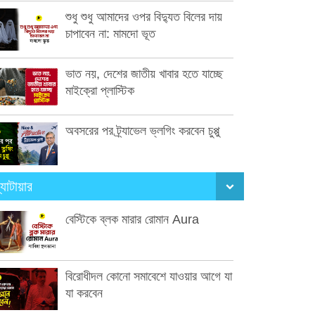
শুধু শুধু আমাদের ওপর বিদ্যুত বিলের দায়
চাপাবেন না: মামদো ভূত
ভাত নয়, দেশের জাতীয় খাবার হতে যাচ্ছে
মাইক্রো প্লাস্টিক
অবসরের পর ট্র্যাভেল ভ্লগিং করবেন চুপ্পু
্যাটায়ার
বেস্টিকে ব্লক মারার রোমান Aura
বিরোধীদল কোনো সমাবেশে যাওয়ার আগে যা
যা করবেন