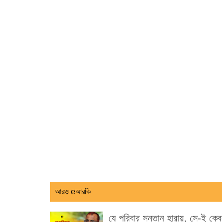
আরও eআরকি
যে পরিবার সন্তান হারায়, সে-ই কে