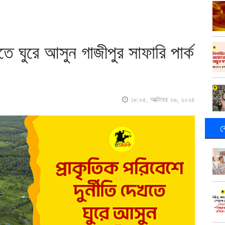
খতে ঘুরে আসুন গাজীপুর সাফারি পার্ক
১৮:০৫, অক্টোবর ২৬, ২০২৫
ক