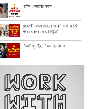
শামীম ওসমানের সকাল
যে দশটি লক্ষণ থাকলে আপনি জর্জ বার্নার্ড
শয়ের চরিত্র লেডি ব্রিটুমার্ট
শিকারী খুদ ইঁহা শিকার হো গ্যায়া