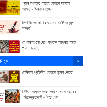
গ্যাস সংকটের কারণে যেভাবে আসলে
আমাদের উপকার হচ্ছে
লিপস্টিকের সাথে মেয়েদের ১০টি অদ্ভুত
সম্পর্ক
যে লক্ষণগুলো দেখে বুঝবেন আপনার হাতে
পয়সা হয়েছে
ৌতুক
সৈনিকটা প্রতিদিন যেভাবে যুদ্ধে জেতে
সিইও, অধ্যাপককে পেছনে ফেলে যেভাবে
পরিচ্ছন্নতাকর্মী এগিয়ে গেল