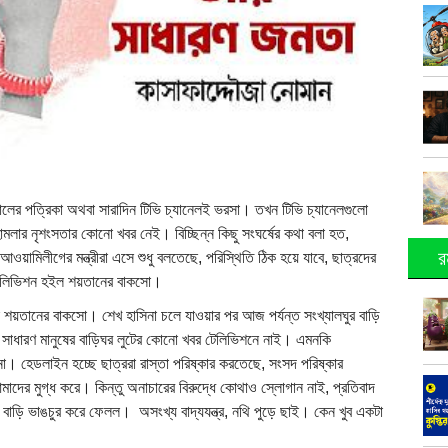
কালের পত্রিকা অথবা সারাদিন টিভি চ্যানেলই ভরসা। তখন টিভি চ্যানেলগুলো
 হামলার নৃশংসতার কোনো খবর নেই। বিচ্ছিন্ন কিছু সংঘর্ষের কথা বলা হত,
র
য়ামিলীগের মন্ত্রীরা এসে শুধু বলতেছে, পরিস্থিতি ঠিক হয়ে যাবে, ছাত্রদের
, টেলিভিশন হইল শয়তানের বাকসো।
তানের বাকসো। শেখ হাসিনা চলে যাওয়ার পর আজ পর্যন্ত সংখ্যালঘুর বাড়ি
া, সাধারণ মানুষের বাড়িঘর লুটের কোনো খবর টেলিভিশনে নাই। এমনকি
া। হেডলাইন হচ্ছে ছাত্ররা রাস্তা পরিষ্কার করতেছে, সংসদ পরিষ্কার
মাদের মুগ্ধ করে। কিন্তু অনাচারের বিরুদ্ধে কোথাও স্লোগান নাই, প্রতিবাদ
 বাড়ি ভাঙচুর করে ফেলল। অসংখ্য বাদ্যযন্ত্র, নথি পুড়ে ছাই। কেন খুব একটা