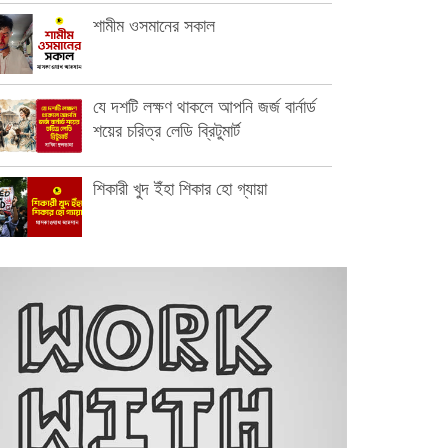
শামীম ওসমানের সকাল
যে দশটি লক্ষণ থাকলে আপনি জর্জ বার্নার্ড
শয়ের চরিত্র লেডি ব্রিটুমার্ট
শিকারী খুদ ইঁহা শিকার হো গ্যায়া