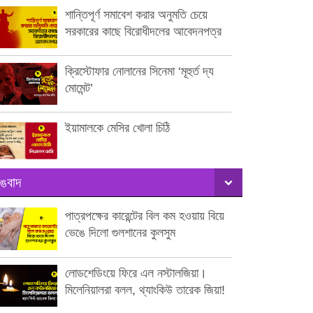
শান্তিপূর্ণ সমাবেশ করার অনুমতি চেয়ে
সরকারের কাছে বিরোধীদলের আবেদনপত্র
ক্রিস্টোফার নোলানের সিনেমা ‘মূহুর্ত দ্য
মোমেন্ট’
ইয়ামালকে মেসির খোলা চিঠি
ঙবাদ
পাত্রপক্ষের কারেন্টের বিল কম হওয়ায় বিয়ে
ভেঙে দিলো গুলশানের কুলসুম
লোডশেডিংয়ে ফিরে এল নস্টালজিয়া।
মিলেনিয়ালরা বলল, থ্যাংকিউ তারেক জিয়া!