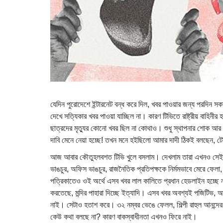
যেদিন পুরোদেশে ইন্টারনেট বন্ধ করে দিল, খবর পাওয়ার জন্য পরদিন স
দেখে সত্যিকার খবর পাওয়া যাচ্ছিল না। কারণ টিভিতে রাষ্ট্রীয় বাহিনীর
ছাত্রদের মৃত্যুর কোনো খবর ছিল না কোথাও। শুধু স্থাপনার শোক আর আও
দাবি মেনে নেয়া হচ্ছে! তখন মনে হইছিলো আমার দাদী ঠিকই বলছেন
আজ আবার কৌতুহলবশত টিভি খুলে বসলাম। দেখলাম তারা এখনও সেই শয়
ভাঙচুর, অফিস ভাঙচুর, রাজনৈতিক প্রতিপক্ষকে নির্মমভাবে মেরে ফেল
পত্রিকাতেও ওই অর্থে এসব খবর লাল কালিতে প্রধান হেডলাইন হচ্ছে ন
করতেছে, মন্দির পাহারা দিচ্ছে ইত্যাদি। এসব খবর অবশ্যই পজিটিভ, আ
নাই। সেটাও হতাশ করে। ৩২ নম্বর ভেঙে ফেলল, শিল্পী রাহুল আনন্দের
কেউ কথা বলছে না? কারণ বাকস্বাধীনতা এখনও ফিরে নাই।