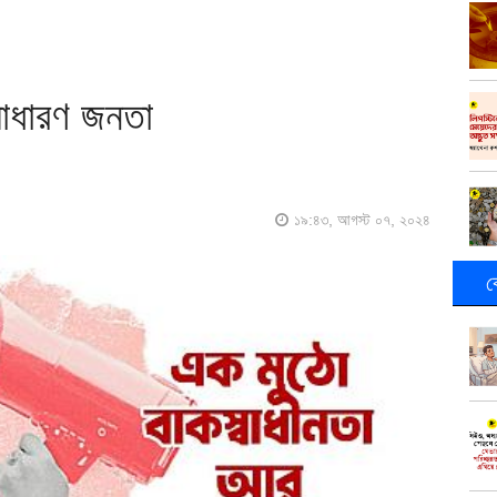
সাধারণ জনতা
১৯:৪৩, আগস্ট ০৭, ২০২৪
ক