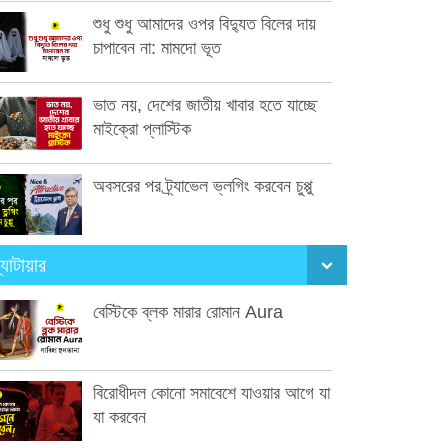
শুধু শুধু আমাদের ওপর বিদ্যুত বিলের দায়
চাপাবেন না: মামদো ভূত
ভাত নয়, দেশের জাতীয় খাবার হতে যাচ্ছে
মাইক্রো প্লাস্টিক
অবসরের পর ট্র্যাভেল ভ্লগিং করবেন চুপ্পু
্যাটায়ার
বেস্টিকে ব্লক মারার রোমান Aura
বিরোধীদল কোনো সমাবেশে যাওয়ার আগে যা
যা করবেন