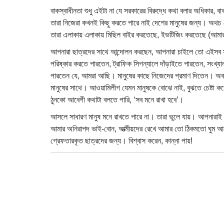
বাকস্বাধীনতা শুধু এইটা না যে সরকারের বিরুদ্ধে কথা বলার অধিকার,
তারা নিজেরা কখনই কিছু করতে পারে নাই দেশের মানুষের জন্য। অথচ দ
তারা এলাকায় এলাকায় মিছিল বাইর করতেছে, ইভটিজিং করতেছে (আম
আপনারা ছাত্রদের সাথে আন্দোলন করছেন, আপনারা চাইলে তো এইসব 
পরিষ্কার করতে পারতেন, ট্রাফিক সিগন্যালে দাঁড়াইতে পারতেন, সংখ্য
পারতেন যে, আমরা আছি। মানুষের কাছে নিজেদের প্রমাণ দিতেন। 
মানুষের সাথে। আওয়ামিলীগ যেমন মানুষকে বোঝে নাই, বুঝতে চেষ্টা কর
ঠুনকো আবেগী কথাটা বলতে পারি, ‘সব মনে রাখা হবে’।
আসলে সাধারণ মানুষ মনে রাখতে পারে না। তারা ভুলে যায়। আপনারাই 
আমার অনিরাপদ ভাই-বোন, আত্মীয়দের রেখে আমার তো ঠিকমতো ঘুম আস
গ্রেফতারকৃত ছাত্রদের জন্য। বিশ্বাস করেন, কান্না পায়!