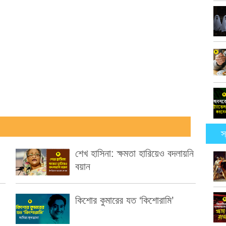
স
শেখ হাসিনা: ক্ষমতা হারিয়েও বদলায়নি
বয়ান
কিশোর কুমারের যত ‘কিশোরামি’