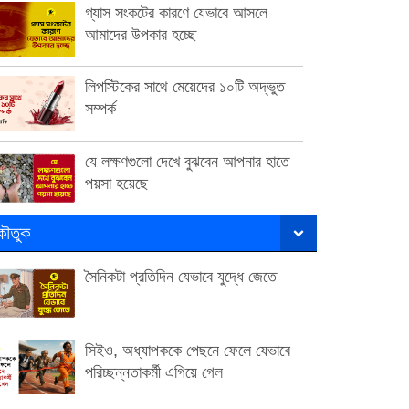
গ্যাস সংকটের কারণে যেভাবে আসলে
আমাদের উপকার হচ্ছে
লিপস্টিকের সাথে মেয়েদের ১০টি অদ্ভুত
সম্পর্ক
যে লক্ষণগুলো দেখে বুঝবেন আপনার হাতে
পয়সা হয়েছে
ৌতুক
সৈনিকটা প্রতিদিন যেভাবে যুদ্ধে জেতে
সিইও, অধ্যাপককে পেছনে ফেলে যেভাবে
পরিচ্ছন্নতাকর্মী এগিয়ে গেল