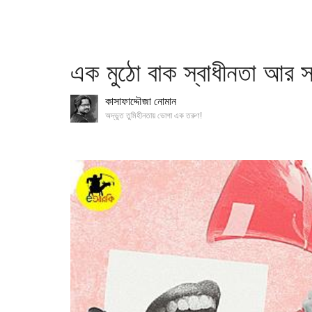
এক মুঠো বাক স্বাধীনতা আর 
কাসাফাদ্দৌজা নোমান
অদ্ভুত তুমিহীনতায় ভোগা এক তরুণ!