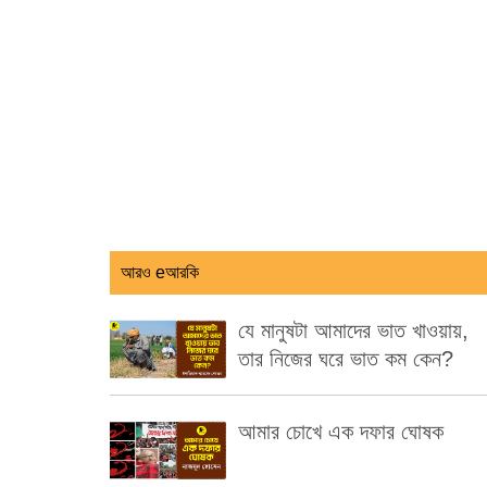
আরও eআরকি
যে মানুষটা আমাদের ভাত খাওয়ায়,
তার নিজের ঘরে ভাত কম কেন?
আমার চোখে এক দফার ঘোষক