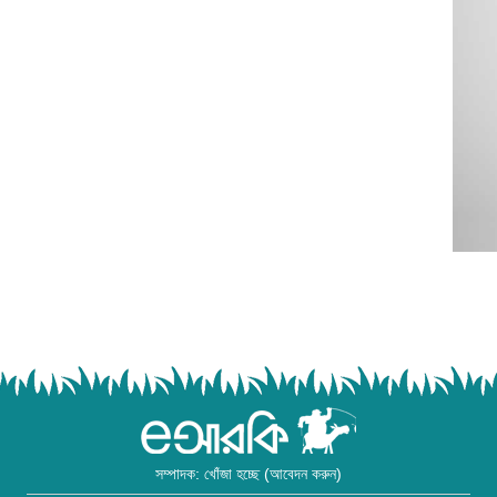
সম্পাদক: খোঁজা হচ্ছে (আবেদন করুন)