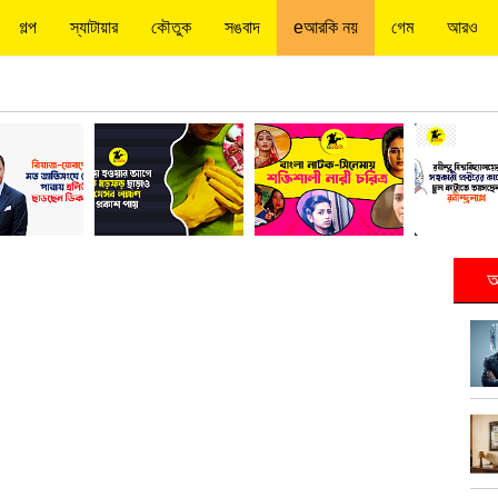
গল্প
স্যাটায়ার
কৌতুক
সঙবাদ
eআরকি নয়
গেম
আরও
আ