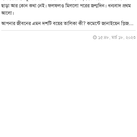
ছাড়া আর কোন কথা নেই। ফলফলও মিললো পরের জন্মদিন। ধন্যবাদ প্রথম
আলো।
আপনার জীবনের এমন দশটি বয়ের তালিকা কী? কমেন্টে জানাইয়েন প্লিজ…
১৫:৪৮, মার্চ ১৮, ২০২৩