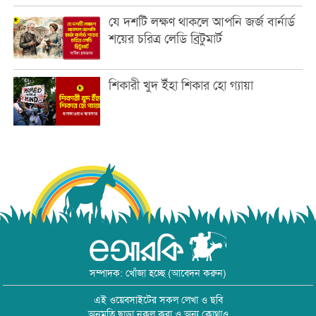
যে দশটি লক্ষণ থাকলে আপনি জর্জ বার্নার্ড
শয়ের চরিত্র লেডি ব্রিটুমার্ট
শিকারী খুদ ইঁহা শিকার হো গ্যায়া
সম্পাদক: খোঁজা হচ্ছে (আবেদন করুন)
এই ওয়েবসাইটের সকল লেখা ও ছবি
অনুমতি ছাড়া নকল করা ও অন্য কোথাও