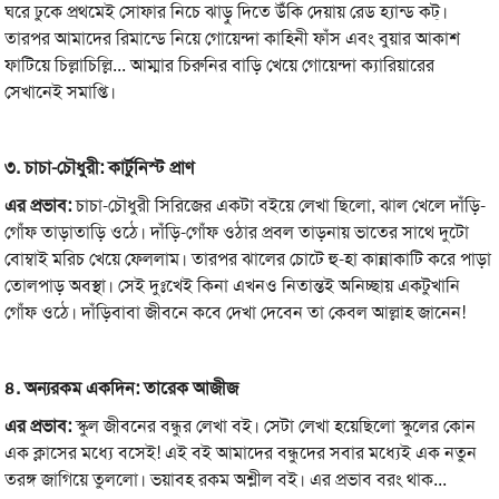
ঘরে ঢুকে প্রথমেই সোফার নিচে ঝাড়ু দিতে উঁকি দেয়ায় রেড হ্যান্ড কট্‌।
তারপর আমাদের রিমান্ডে নিয়ে গোয়েন্দা কাহিনী ফাঁস এবং বুয়ার আকাশ
ফাটিয়ে চিল্লাচিল্লি... আম্মার চিরুনির বাড়ি খেয়ে গোয়েন্দা ক্যারিয়ারের
সেখানেই সমাপ্তি।
৩.
চাচা-
চৌধুরী:
কার্টুনিস্ট
প্রাণ
এর
প্রভাব:
চাচা-চৌধুরী সিরিজের একটা বইয়ে লেখা ছিলো, ঝাল খেলে দাঁড়ি-
গোঁফ তাড়াতাড়ি ওঠে। দাঁড়ি-গোঁফ ওঠার প্রবল তাড়নায় ভাতের সাথে দুটো
বোম্বাই মরিচ খেয়ে ফেললাম। তারপর ঝালের চোটে হু-হা কান্নাকাটি করে পাড়া
তোলপাড় অবস্থা। সেই দুঃখেই কিনা এখনও নিতান্তই অনিচ্ছায় একটুখানি
গোঁফ ওঠে। দাঁড়িবাবা জীবনে কবে দেখা দেবেন তা কেবল আল্লাহ জানেন!
৪.
অন্যরকম
একদিন:
তারেক
আজীজ
এর
প্রভাব:
স্কুল জীবনের বন্ধুর লেখা বই। সেটা লেখা হয়েছিলো স্কুলের কোন
এক ক্লাসের মধ্যে বসেই! এই বই আমাদের বন্ধুদের সবার মধ্যেই এক নতুন
তরঙ্গ জাগিয়ে তুললো। ভয়াবহ রকম অশ্লীল বই। এর প্রভাব বরং থাক...