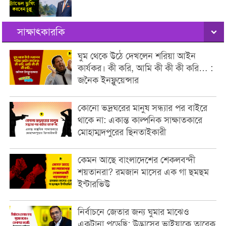
সাক্ষাৎকারকি
ঘুম থেকে উঠে দেখলেন শরিয়া আইন
কার্যকর। কী করি, আমি কী কী কী করি… :
জনৈক ইনফ্লুয়েন্সার
কোনো ভদ্রঘরের মানুষ সন্ধ্যার পর বাইরে
থাকে না: একান্ত কাল্পনিক সাক্ষাতকারে
মোহাম্মদপুরের ছিনতাইকারী
কেমন আছে বাংলাদেশের শেকলবন্দী
শয়তানরা? রমজান মাসের এক গা ছমছম
ইন্টারভিউ
নির্বাচনে জেতার জন্য ঘুমার মাঝেও
একটানা পড়েছি: উদ্ভাসের ভাইয়াকে তারেক