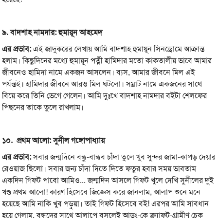
৯.
বাদশাহ
নামদার: হুমায়ূন
আহমেদ
এর
প্রভাব:
এই জাদুকরের লেখায় আমি বাদশাহ হুমায়ূন সিনড্রোমে আক্রান্ত
হলাম। কিছুদিনের মধ্যে হুমায়ূন পত্নী হামিদার মতো কাকতালীয় ভাবে আমার
জীবনেও হামিদা নামে একজন আসলেন। ব্যস, আমার জীবনে মিল এই
পর্যন্তই। হামিদার জীবনে আরও মিল ঘটলো। সম্রাট নামে একজনের সাথে
বিয়ে করে তিনি ভেগে গেলেন। আমি দুঃখে বাদশাহ নামদার বইটা শেলফের
পিছনের তাকে তুলে রাখলাম।
১০.
প্রথম
আলো:
সুনীল
গঙ্গোপাধ্যায়
এর
প্রভাব:
সবার জন্মদিনে বন্ধু-বান্ধব চাঁদা তুলে খুব সুন্দর জামা-কাপড় দেয়ার
রেওয়াজ ছিলো। সবার জন্য চাঁদা দিতে দিতে ফতুর হবার সময় ভাবতাম
একদিন গিফট পাবো আমিও... জন্মদিন আসলে গিফট খুলে দেখি সুনীলের দুই
খণ্ড প্রথম আলো! কারণ হিসেবে জিজ্ঞেস করে জানলাম, আলাপ শুনে মনে
হয়েছে আমি নাকি খুব পড়ুয়া। তাই গিফট হিসেবে বই! এরপর আমি সাবধান
হয়ে গেলাম, বন্ধুদের সাথে আলাপে বসলেই আড়ং-কে ক্র্যাফট-গ্রামীণ চেক