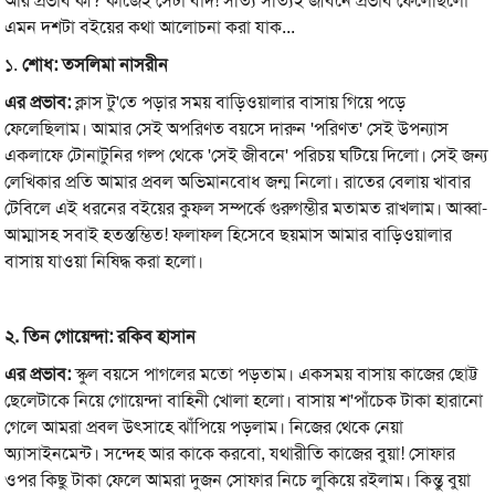
আর প্রভাব কী? কাজেই সেটা বাদ! সত্যি সত্যিই জীবনে প্রভাব ফেলেছিলো
এমন দশটা বইয়ের কথা আলোচনা করা যাক...
১.
শোধ:
তসলিমা
নাসরীন
এর
প্রভাব:
ক্লাস টু'তে পড়ার সময় বাড়িওয়ালার বাসায় গিয়ে পড়ে
ফেলেছিলাম। আমার সেই অপরিণত বয়সে দারুন 'পরিণত' সেই উপন্যাস
একলাফে টোনাটুনির গল্প থেকে 'সেই জীবনে' পরিচয় ঘটিয়ে দিলো। সেই জন্য
লেখিকার প্রতি আমার প্রবল অভিমানবোধ জন্ম নিলো। রাতের বেলায় খাবার
টেবিলে এই ধরনের বইয়ের কুফল সম্পর্কে গুরুগম্ভীর মতামত রাখলাম। আব্বা-
আম্মাসহ সবাই হতস্তম্ভিত! ফলাফল হিসেবে ছয়মাস আমার বাড়িওয়ালার
বাসায় যাওয়া নিষিদ্ধ করা হলো।
২.
তিন
গোয়েন্দা:
রকিব
হাসান
এর
প্রভাব:
স্কুল বয়সে পাগলের মতো পড়তাম। একসময় বাসায় কাজের ছোট্ট
ছেলেটাকে নিয়ে গোয়েন্দা বাহিনী খোলা হলো। বাসায় শ'পাঁচেক টাকা হারানো
গেলে আমরা প্রবল উৎসাহে ঝাঁপিয়ে পড়লাম। নিজের থেকে নেয়া
অ্যাসাইনমেন্ট। সন্দেহ আর কাকে করবো, যথারীতি কাজের বুয়া! সোফার
ওপর কিছু টাকা ফেলে আমরা দুজন সোফার নিচে লুকিয়ে রইলাম। কিন্তু বুয়া