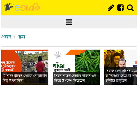
প্রচ্ছদ
রম্য
রিয়াজ-ফেরদৌসের মত
টিসিবির ট্রাকের পেছনে দৌড়ানোর
সৈয়দ সাহেব যেভাবে গাঁজার গুল
জাতিসংঘে যেতে না পার
কিছু উপকারিতা
দিতে উপদেশ দিয়েছেন
হলিউড ছাড়ছেন...