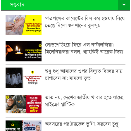
সঙবাদ
পাত্রপক্ষের কারেন্টের বিল কম হওয়ায় বিয়ে
ভেঙে দিলো গুলশানের কুলসুম
লোডশেডিংয়ে ফিরে এল নস্টালজিয়া।
মিলেনিয়ালরা বলল, থ্যাংকিউ তারেক জিয়া!
শুধু শুধু আমাদের ওপর বিদ্যুত বিলের দায়
চাপাবেন না: মামদো ভূত
ভাত নয়, দেশের জাতীয় খাবার হতে যাচ্ছে
মাইক্রো প্লাস্টিক
অবসরের পর ট্র্যাভেল ভ্লগিং করবেন চুপ্পু