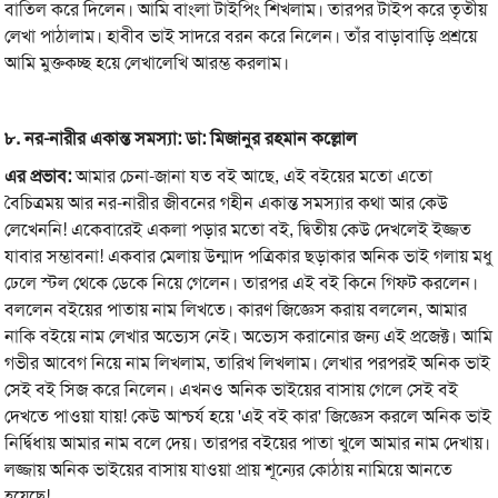
বাতিল করে দিলেন। আমি বাংলা টাইপিং শিখলাম। তারপর টাইপ করে তৃতীয়
লেখা পাঠালাম। হাবীব ভাই সাদরে বরন করে নিলেন। তাঁর বাড়াবাড়ি প্রশ্রয়ে
আমি মুক্তকচ্ছ হয়ে লেখালেখি আরম্ভ করলাম।
৮.
নর-
নারীর
একান্ত
সমস্যা:
ডা:
মিজানুর
রহমান
কল্লোল
এর
প্রভাব:
আমার চেনা-জানা যত বই আছে, এই বইয়ের মতো এতো
বৈচিত্রময় আর নর-নারীর জীবনের গহীন একান্ত সমস্যার কথা আর কেউ
লেখেননি! একেবারেই একলা পড়ার মতো বই, দ্বিতীয় কেউ দেখলেই ইজ্জত
যাবার সম্ভাবনা! একবার মেলায় উন্মাদ পত্রিকার ছড়াকার অনিক ভাই গলায় মধু
ঢেলে স্টল থেকে ডেকে নিয়ে গেলেন। তারপর এই বই কিনে গিফট করলেন।
বললেন বইয়ের পাতায় নাম লিখতে। কারণ জিজ্ঞেস করায় বললেন, আমার
নাকি বইয়ে নাম লেখার অভ্যেস নেই। অভ্যেস করানোর জন্য এই প্রজেক্ট। আমি
গভীর আবেগ নিয়ে নাম লিখলাম, তারিখ লিখলাম। লেখার পরপরই অনিক ভাই
সেই বই সিজ করে নিলেন। এখনও অনিক ভাইয়ের বাসায় গেলে সেই বই
দেখতে পাওয়া যায়! কেউ আশ্চর্য হয়ে 'এই বই কার' জিজ্ঞেস করলে অনিক ভাই
নির্দ্বিধায় আমার নাম বলে দেয়। তারপর বইয়ের পাতা খুলে আমার নাম দেখায়।
লজ্জায় অনিক ভাইয়ের বাসায় যাওয়া প্রায় শূন্যের কোঠায় নামিয়ে আনতে
হয়েছে!