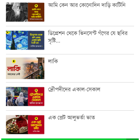
আমি কেন আর কোনোদিন দাড়ি কাটিনি
ডিপ্রেশন থেকে ভিনসেন্ট গঁগের যে ছবির
সৃষ্টি...
লাকি
দ্রৌপদীদের একাল-সেকাল
এক প্লেট আলুভর্তা ভাত