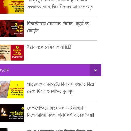
সরকারের কাছে বিরোধীদলের আবেদনপত্র
ক্রিস্টোফার নোলানের সিনেমা ‘মূহুর্ত দ্য
মোমেন্ট’
ইয়ামালকে মেসির খোলা চিঠি
ঙবাদ
পাত্রপক্ষের কারেন্টের বিল কম হওয়ায় বিয়ে
ভেঙে দিলো গুলশানের কুলসুম
লোডশেডিংয়ে ফিরে এল নস্টালজিয়া।
মিলেনিয়ালরা বলল, থ্যাংকিউ তারেক জিয়া!