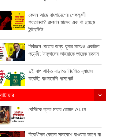
কেমন আছে বাংলাদেশের শেকলবন্দী
শয়তানরা? রমজান মাসের এক গা ছমছম
ইন্টারভিউ
নির্বাচনে জেতার জন্য ঘুমার মাঝেও একটানা
পড়েছি: উদ্ভাসের ভাইয়াকে তারেক রহমান
দুই ধাপ শক্তি বাড়াতে নিয়মিত ব্যায়াম
করেছি: বাংলাদেশি পাসপোর্ট
্যাটায়ার
বেস্টিকে ব্লক মারার রোমান Aura
বিরোধীদল কোনো সমাবেশে যাওয়ার আগে যা