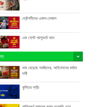
দ্রৌপদীদের একাল-সেকাল
এক প্লেট আলুভর্তা ভাত
ম্য
ভাব বেড়েছে সবজিদের, আইফোনের মর্যাদা
দাবী
কুস্তির প্যাঁচ
শান্তিপূর্ণ সমাবেশ করার অনুমতি চেয়ে