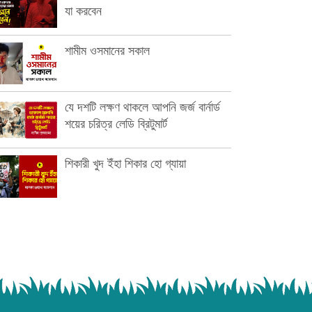
যা করবেন
শামীম ওসমানের সকাল
যে দশটি লক্ষণ থাকলে আপনি জর্জ বার্নার্ড
শয়ের চরিত্র লেডি ব্রিটুমার্ট
শিকারী খুদ ইঁহা শিকার হো গ্যায়া