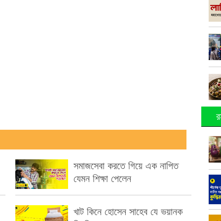
র
সমাজসেবা করতে গিয়ে এক নাপিত
যেমন শিক্ষা পেলেন
খাট কিনে হোসেন সাহেব যে ভয়ানক