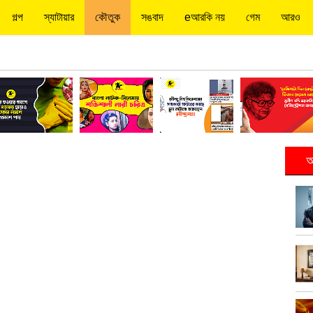
গল্প
স্যাটায়ার
কৌতুক
সঙবাদ
eআরকি নয়
গেম
আরও
আ