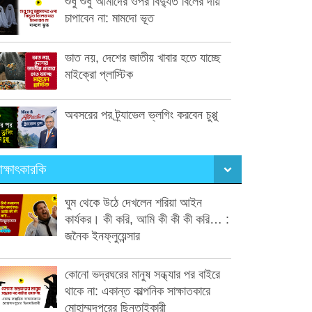
শুধু শুধু আমাদের ওপর বিদ্যুত বিলের দায়
চাপাবেন না: মামদো ভূত
ভাত নয়, দেশের জাতীয় খাবার হতে যাচ্ছে
মাইক্রো প্লাস্টিক
অবসরের পর ট্র্যাভেল ভ্লগিং করবেন চুপ্পু
াক্ষাৎকারকি
ঘুম থেকে উঠে দেখলেন শরিয়া আইন
কার্যকর। কী করি, আমি কী কী কী করি… :
জনৈক ইনফ্লুয়েন্সার
কোনো ভদ্রঘরের মানুষ সন্ধ্যার পর বাইরে
থাকে না: একান্ত কাল্পনিক সাক্ষাতকারে
মোহাম্মদপুরের ছিনতাইকারী