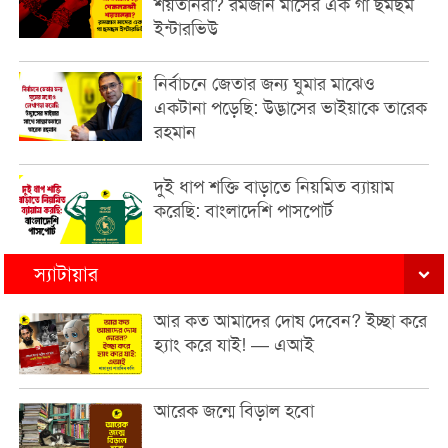
শয়তানরা? রমজান মাসের এক গা ছমছম
ইন্টারভিউ
নির্বাচনে জেতার জন্য ঘুমার মাঝেও
একটানা পড়েছি: উদ্ভাসের ভাইয়াকে তারেক
রহমান
দুই ধাপ শক্তি বাড়াতে নিয়মিত ব্যায়াম
করেছি: বাংলাদেশি পাসপোর্ট
স্যাটায়ার
আর কত আমাদের দোষ দেবেন? ইচ্ছা করে
হ্যাং করে যাই! — এআই
আরেক জন্মে বিড়াল হবো