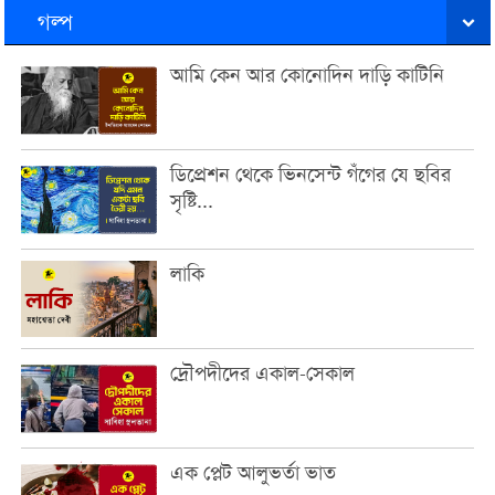
গল্প
আমি কেন আর কোনোদিন দাড়ি কাটিনি
ডিপ্রেশন থেকে ভিনসেন্ট গঁগের যে ছবির
সৃষ্টি...
লাকি
দ্রৌপদীদের একাল-সেকাল
এক প্লেট আলুভর্তা ভাত