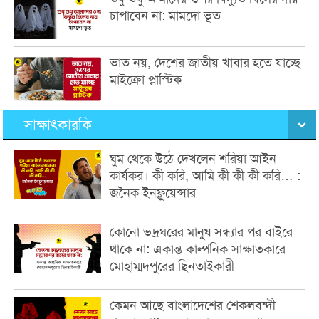
চাপাবেন না: মামদো ভূত
ভাত নয়, দেশের জাতীয় খাবার হতে যাচ্ছে
মাইক্রো প্লাস্টিক
সাক্ষাৎকারকি
ঘুম থেকে উঠে দেখলেন শরিয়া আইন
কার্যকর। কী করি, আমি কী কী কী করি… :
জনৈক ইনফ্লুয়েন্সার
কোনো ভদ্রঘরের মানুষ সন্ধ্যার পর বাইরে
থাকে না: একান্ত কাল্পনিক সাক্ষাতকারে
মোহাম্মদপুরের ছিনতাইকারী
কেমন আছে বাংলাদেশের শেকলবন্দী