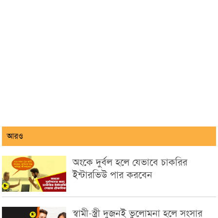
আরও
অংকে দুর্বল হলে যেভাবে চাকরির
ইন্টারভিউ পার করবেন
স্বামী-স্ত্রী দুজনই ভুলোমনা হলে সংসার