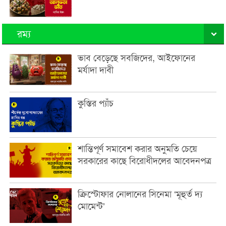
রম্য
ভাব বেড়েছে সবজিদের, আইফোনের
মর্যাদা দাবী
কুস্তির প্যাঁচ
শান্তিপূর্ণ সমাবেশ করার অনুমতি চেয়ে
সরকারের কাছে বিরোধীদলের আবেদনপত্র
ক্রিস্টোফার নোলানের সিনেমা ‘মূহুর্ত দ্য
মোমেন্ট’