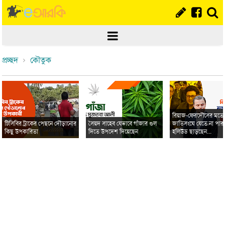
প্রচ্ছদ
কৌতুক
রিয়াজ-ফেরদৌসের মত
টিসিবির ট্রাকের পেছনে দৌড়ানোর
সৈয়দ সাহেব যেভাবে গাঁজার গুল
জাতিসংঘে যেতে না পার
কিছু উপকারিতা
দিতে উপদেশ দিয়েছেন
হলিউড ছাড়ছেন...