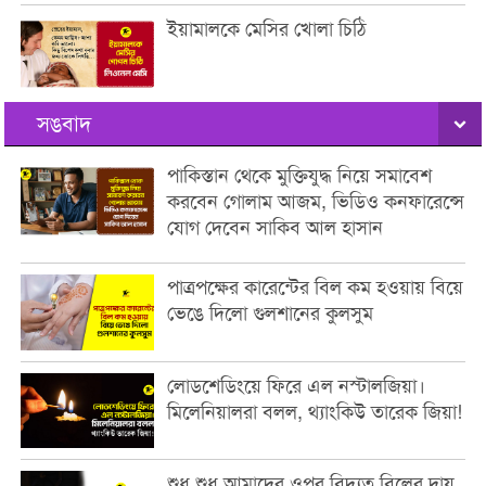
ইয়ামালকে মেসির খোলা চিঠি
সঙবাদ
পাকিস্তান থেকে মুক্তিযুদ্ধ নিয়ে সমাবেশ
করবেন গোলাম আজম, ভিডিও কনফারেন্সে
যোগ দেবেন সাকিব আল হাসান
পাত্রপক্ষের কারেন্টের বিল কম হওয়ায় বিয়ে
ভেঙে দিলো গুলশানের কুলসুম
লোডশেডিংয়ে ফিরে এল নস্টালজিয়া।
মিলেনিয়ালরা বলল, থ্যাংকিউ তারেক জিয়া!
শুধু শুধু আমাদের ওপর বিদ্যুত বিলের দায়