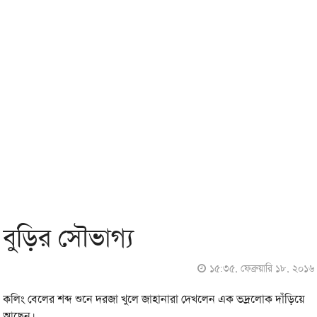
বুড়ির সৌভাগ্য
১৫:৩৫, ফেব্রুয়ারি ১৮, ২০১৬
কলিং বেলের শব্দ শুনে দরজা খুলে জাহানারা দেখলেন এক ভদ্রলোক দাঁড়িয়ে
আছেন।