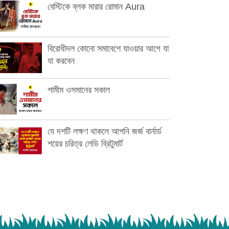
বেস্টিকে ব্লক মারার রোমান Aura
বিরোধীদল কোনো সমাবেশে যাওয়ার আগে যা
যা করবেন
শামীম ওসমানের সকাল
যে দশটি লক্ষণ থাকলে আপনি জর্জ বার্নার্ড
শয়ের চরিত্র লেডি ব্রিটুমার্ট