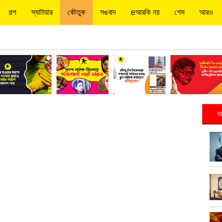
গল্প
স্যাটায়ার
কৌতুক
সঙবাদ
eআরকি নয়
গেম
আরও
আ