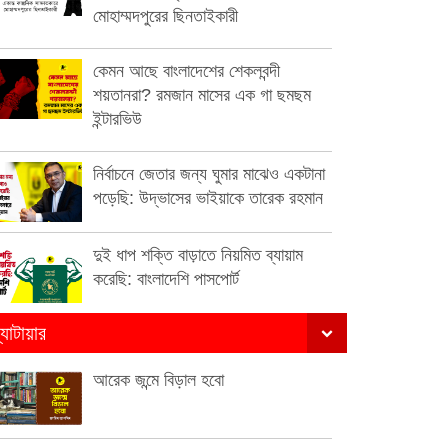
মোহাম্মদপুরের ছিনতাইকারী
কেমন আছে বাংলাদেশের শেকলবন্দী
শয়তানরা? রমজান মাসের এক গা ছমছম
ইন্টারভিউ
নির্বাচনে জেতার জন্য ঘুমার মাঝেও একটানা
পড়েছি: উদ্ভাসের ভাইয়াকে তারেক রহমান
দুই ধাপ শক্তি বাড়াতে নিয়মিত ব্যায়াম
করেছি: বাংলাদেশি পাসপোর্ট
্যাটায়ার
আরেক জন্মে বিড়াল হবো