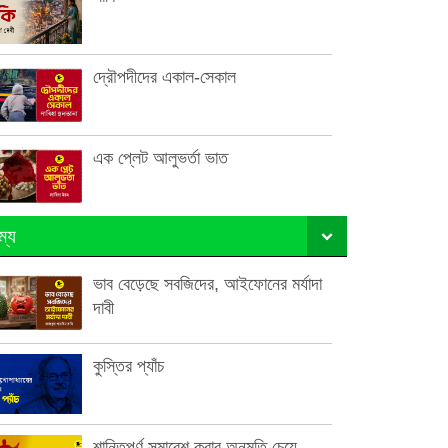
দ্রৌপদীদের একাল-সেকাল
এক প্লেট আলুভর্তা ভাত
ম্য
ভাব বেড়েছে সবজিদের, আইফোনের মর্যাদা
দাবী
কুস্তির প্যাঁচ
শান্তিপূর্ণ সমাবেশ করার অনুমতি চেয়ে