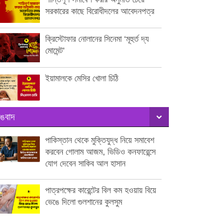
সরকারের কাছে বিরোধীদলের আবেদনপত্র
ক্রিস্টোফার নোলানের সিনেমা ‘মূহুর্ত দ্য
মোমেন্ট’
ইয়ামালকে মেসির খোলা চিঠি
ঙবাদ
পাকিস্তান থেকে মুক্তিযুদ্ধ নিয়ে সমাবেশ
করবেন গোলাম আজম, ভিডিও কনফারেন্সে
যোগ দেবেন সাকিব আল হাসান
পাত্রপক্ষের কারেন্টের বিল কম হওয়ায় বিয়ে
ভেঙে দিলো গুলশানের কুলসুম