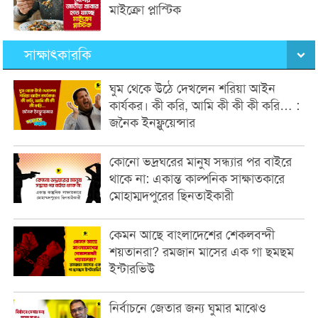
মাইক্রো প্লাস্টিক
সাক্ষাৎকারকি
ঘুম থেকে উঠে দেখলেন শরিয়া আইন
কার্যকর। কী করি, আমি কী কী কী করি… :
জনৈক ইনফ্লুয়েন্সার
কোনো ভদ্রঘরের মানুষ সন্ধ্যার পর বাইরে
থাকে না: একান্ত কাল্পনিক সাক্ষাতকারে
মোহাম্মদপুরের ছিনতাইকারী
কেমন আছে বাংলাদেশের শেকলবন্দী
শয়তানরা? রমজান মাসের এক গা ছমছম
ইন্টারভিউ
নির্বাচনে জেতার জন্য ঘুমার মাঝেও