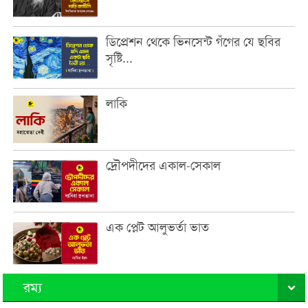
ডিপ্রেশন থেকে ভিনসেন্ট গঁগের যে ছবির
সৃষ্টি...
লাকি
দ্রৌপদীদের একাল-সেকাল
এক প্লেট আলুভর্তা ভাত
রম্য