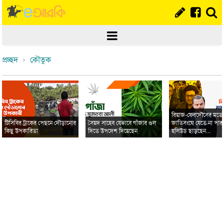
প্রচ্ছদ
কৌতুক
রিয়াজ-ফেরদৌসের মত
টিসিবির ট্রাকের পেছনে দৌড়ানোর
সৈয়দ সাহেব যেভাবে গাঁজার গুল
জাতিসংঘে যেতে না পার
কিছু উপকারিতা
দিতে উপদেশ দিয়েছেন
হলিউড ছাড়ছেন...