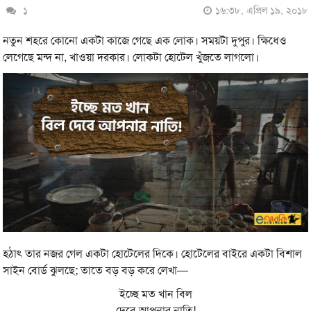
১
১৬:৩৮, এপ্রিল ১৯, ২০১৮
নতুন শহরে কোনো একটা কাজে গেছে এক লোক। সময়টা দুপুর। ক্ষিধেও
লেগেছে মন্দ না, খাওয়া দরকার। লোকটা হোটেল খুঁজতে লাগলো।
হঠাৎ তার নজর গেল একটা হোটেলের দিকে। হোটেলের বাইরে একটা বিশাল
সাইন বোর্ড ঝুলছে; তাতে বড় বড় করে লেখা—
ইচ্ছে মত খান বিল
দেবে আপনার নাতি!