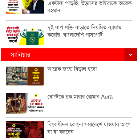
একটানা পড়েছি: উদ্ভাসের ভাইয়াকে তারেক
রহমান
দুই ধাপ শক্তি বাড়াতে নিয়মিত ব্যায়াম
করেছি: বাংলাদেশি পাসপোর্ট
স্যাটায়ার
আরেক জন্মে বিড়াল হবো
বেস্টিকে ব্লক মারার রোমান Aura
বিরোধীদল কোনো সমাবেশে যাওয়ার আগে
যা যা করবেন