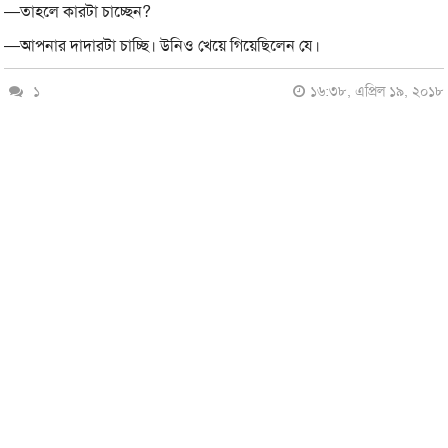
—তাহলে কারটা চাচ্ছেন?
—আপনার দাদারটা চাচ্ছি। উনিও খেয়ে গিয়েছিলেন যে।
১
১৬:৩৮, এপ্রিল ১৯, ২০১৮