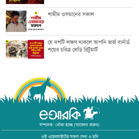
শামীম ওসমানের সকাল
যে দশটি লক্ষণ থাকলে আপনি জর্জ বার্নার্ড
শয়ের চরিত্র লেডি ব্রিটুমার্ট
সম্পাদক: খোঁজা হচ্ছে (আবেদন করুন)
এই ওয়েবসাইটের সকল লেখা ও ছবি