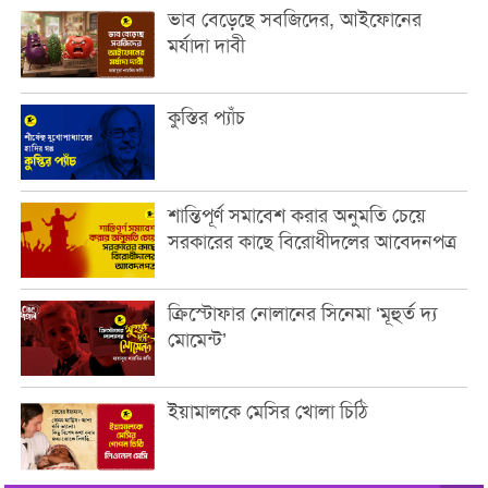
ভাব বেড়েছে সবজিদের, আইফোনের
মর্যাদা দাবী
কুস্তির প্যাঁচ
শান্তিপূর্ণ সমাবেশ করার অনুমতি চেয়ে
সরকারের কাছে বিরোধীদলের আবেদনপত্র
ক্রিস্টোফার নোলানের সিনেমা ‘মূহুর্ত দ্য
মোমেন্ট’
ইয়ামালকে মেসির খোলা চিঠি