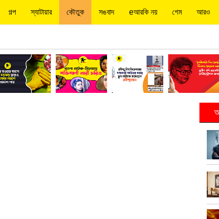
গল্প
স্যাটায়ার
কৌতুক
সঙবাদ
eআরকি নয়
গেম
আরও
আ