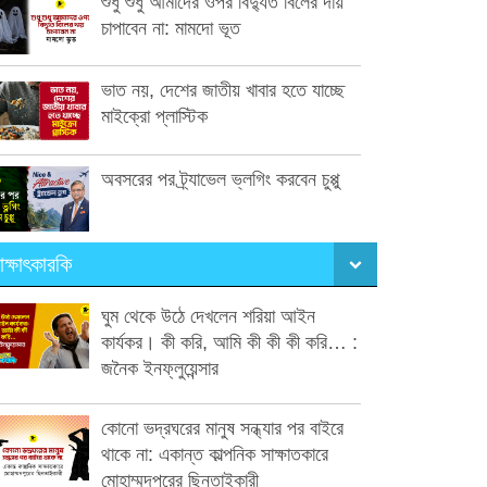
শুধু শুধু আমাদের ওপর বিদ্যুত বিলের দায়
চাপাবেন না: মামদো ভূত
ভাত নয়, দেশের জাতীয় খাবার হতে যাচ্ছে
মাইক্রো প্লাস্টিক
অবসরের পর ট্র্যাভেল ভ্লগিং করবেন চুপ্পু
াক্ষাৎকারকি
ঘুম থেকে উঠে দেখলেন শরিয়া আইন
কার্যকর। কী করি, আমি কী কী কী করি… :
জনৈক ইনফ্লুয়েন্সার
কোনো ভদ্রঘরের মানুষ সন্ধ্যার পর বাইরে
থাকে না: একান্ত কাল্পনিক সাক্ষাতকারে
মোহাম্মদপুরের ছিনতাইকারী