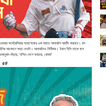
 একবার অস্ট্রেলিয়ায় অ্যাশেজের এক ম্যাচে আথারটন ব্যাটিং করছেন। বল
ার হিলির আবেদনে সাড়া দেননি। আথারটনও নির্বিকার। ইয়ান হিলি তাকে বলে
ানুবাদ দাঁড়ায়, 'যস্মিন দেশে যদাচার, খোকা!'
৫#