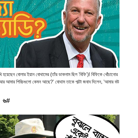
ুখি হয়েছেন বোলার ইয়ান বোথামের (তাঁর ডাকনাম ছিল 'বিফি')! বিফিকে খোঁচানোর
আর আমার পিচ্চিগুলো কেমন আছে?' বোথাম তাকে পাল্টা জবাব দিলেন, 'আমার বউ
৬#