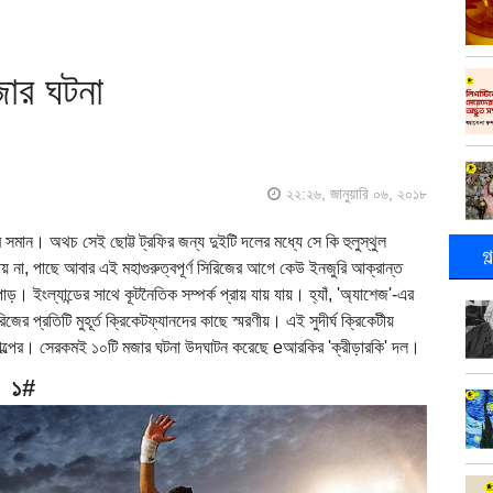
জার ঘটনা
২২:২৬, জানুয়ারি ০৬, ২০১৮
মান। অথচ সেই ছোট্ট ট্রফির জন্য দুইটি দলের মধ্যে সে কি হুলুস্থুল
গ
 পাঠায় না, পাছে আবার এই মহাগুরুত্বপূর্ণ সিরিজের আগে কেউ ইনজুরি আক্রান্ত
াড়। ইংল্যান্ডের সাথে কূটনৈতিক সম্পর্ক প্রায় যায় যায়। হ্যাঁ, 'অ্যাশেজ'-এর
 প্রতিটি মুহূর্ত ক্রিকেটফ্যানদের কাছে স্মরণীয়। এই সুদীর্ঘ ক্রিকেটীয়
 সব গল্পের। সেরকমই ১০টি মজার ঘটনা উদঘাটন করেছে eআরকির 'ক্রীড়ারকি' দল।
১#