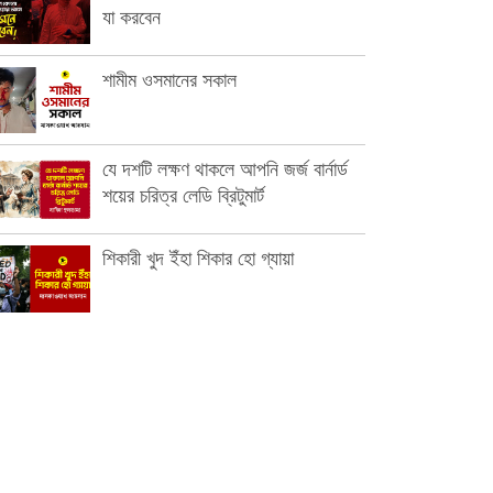
যা করবেন
শামীম ওসমানের সকাল
যে দশটি লক্ষণ থাকলে আপনি জর্জ বার্নার্ড
শয়ের চরিত্র লেডি ব্রিটুমার্ট
শিকারী খুদ ইঁহা শিকার হো গ্যায়া