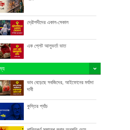
দ্রৌপদীদের একাল-সেকাল
এক প্লেট আলুভর্তা ভাত
ম্য
ভাব বেড়েছে সবজিদের, আইফোনের মর্যাদা
দাবী
কুস্তির প্যাঁচ
শান্তিপূর্ণ সমাবেশ করার অনুমতি চেয়ে