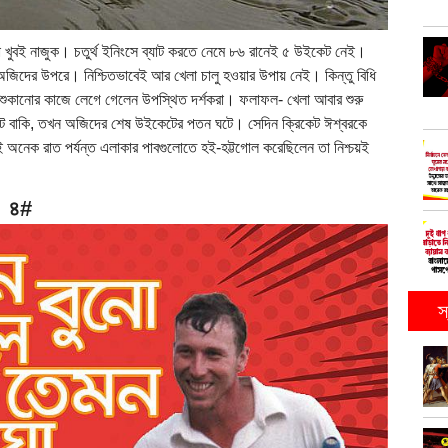
থা খুবই নাজুক। চতুর্থ ইনিংসে ব্যাট করতে নেমে ৮৬ রানেই ৫ উইকেট নেই।
ো অজিদের উপরে। নিশ্চিতভাবেই আর খেলা চালু হওয়ার উপায় নেই। কিন্তু বিধি
ঠ শুকানোর কাজে লেগে গেলেন উপস্থিত দর্শকরা। ফলাফল- খেলা আবার শুরু
িনিট বাকি, তখন অজিদের শেষ উইকেটের পতন ঘটে। সেদিন ক্রিকেট ঈশ্বরকে
েই অনেক রাত পর্যন্ত এলাকার পাবগুলোতে হই-হট্টগোল করেছিলেন তা নিশ্চয়ই
৪#
স