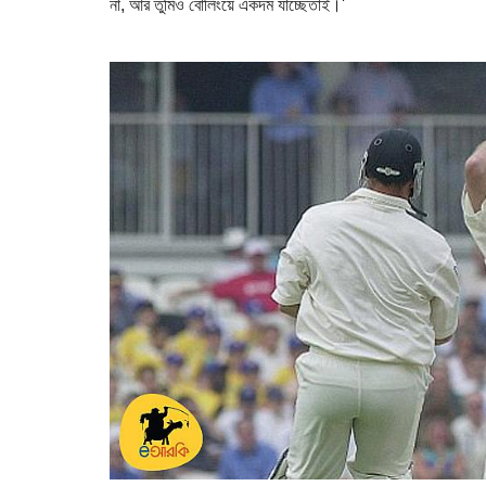
না, আর তুমিও বোলিংয়ে একদম যাচ্ছেতাই।'