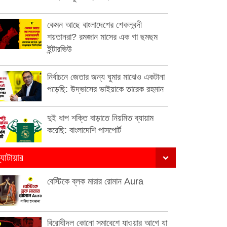
কেমন আছে বাংলাদেশের শেকলবন্দী
শয়তানরা? রমজান মাসের এক গা ছমছম
ইন্টারভিউ
নির্বাচনে জেতার জন্য ঘুমার মাঝেও একটানা
পড়েছি: উদ্ভাসের ভাইয়াকে তারেক রহমান
দুই ধাপ শক্তি বাড়াতে নিয়মিত ব্যায়াম
করেছি: বাংলাদেশি পাসপোর্ট
্যাটায়ার
বেস্টিকে ব্লক মারার রোমান Aura
বিরোধীদল কোনো সমাবেশে যাওয়ার আগে যা