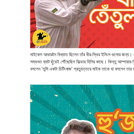
মাইকেল আথারটন বিখ্যাত ছিলেন তাঁর ধীর-স্থির ইনিংস গুলোর জন্য।
সম্ভবত ব্যাট ছুঁয়েই পৌঁছেছিল ফিল্ডার হিলির কাছে। কিন্তু আম্পায়
বসলেন 'তুমি একটা চিটিংবাজ' প্রত্যুত্তরে মাইক তাকে যা বললেন তার ভাব