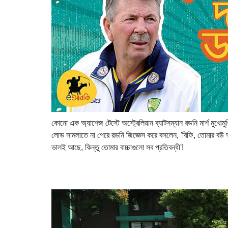
কোনো এক অ্যাশেজ টেস্টে অস্ট্রেলিয়ান ব্যাটসম্যান রডনি মার্শ মুখোম
লোভ সামলাতে না পেরে রডনি জিজ্ঞেস করে বসলেন, 'বিফি, তোমার বউ 
ভালই আছে, কিন্তু তোমার বাচ্চাগুলো সব প্রতিবন্ধী'!