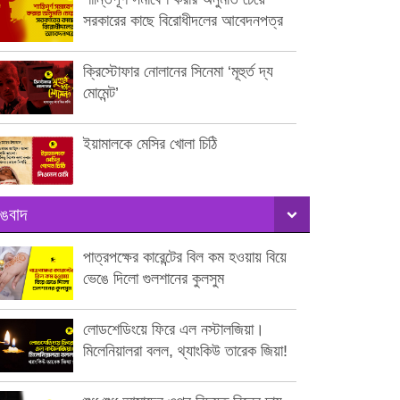
সরকারের কাছে বিরোধীদলের আবেদনপত্র
ক্রিস্টোফার নোলানের সিনেমা ‘মূহুর্ত দ্য
মোমেন্ট’
ইয়ামালকে মেসির খোলা চিঠি
ঙবাদ
পাত্রপক্ষের কারেন্টের বিল কম হওয়ায় বিয়ে
ভেঙে দিলো গুলশানের কুলসুম
লোডশেডিংয়ে ফিরে এল নস্টালজিয়া।
মিলেনিয়ালরা বলল, থ্যাংকিউ তারেক জিয়া!