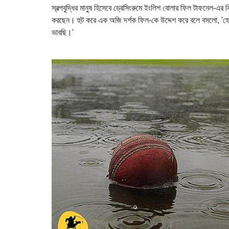
স্বল্পবুদ্ধির মানুষ হিসেবে ড্রেসিংরুমে ইংলিশ বোলার ফিল টাফনেল-এর কি
করছেন। হুট করে এক অজি দর্শক ফিল-কে উদ্দেশ করে বলে বসলো, '
ভাবছি।'