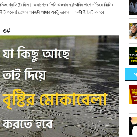
ঞ্চিৎ খ্যাতি(!) ছিল। অ্যাশেজে তিনি একবার বাউন্ডারির পাশে দাঁড়িয়ে ফিল্ডিং
হেই টাফনেল! তোমার মগজটা আমার একটু দরকার। একটা ইডিয়ট বানাবো
৩#
স