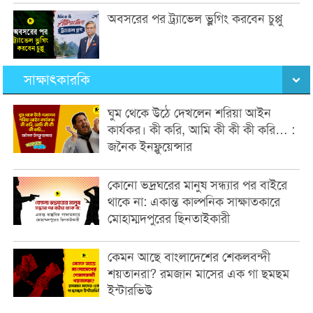
অবসরের পর ট্র্যাভেল ভ্লগিং করবেন চুপ্পু
সাক্ষাৎকারকি
ঘুম থেকে উঠে দেখলেন শরিয়া আইন
কার্যকর। কী করি, আমি কী কী কী করি… :
জনৈক ইনফ্লুয়েন্সার
কোনো ভদ্রঘরের মানুষ সন্ধ্যার পর বাইরে
থাকে না: একান্ত কাল্পনিক সাক্ষাতকারে
মোহাম্মদপুরের ছিনতাইকারী
কেমন আছে বাংলাদেশের শেকলবন্দী
শয়তানরা? রমজান মাসের এক গা ছমছম
ইন্টারভিউ