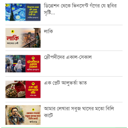
ডিপ্রেশন থেকে ভিনসেন্ট গঁগের যে ছবির
সৃষ্টি...
লাকি
দ্রৌপদীদের একাল-সেকাল
এক প্লেট আলুভর্তা ভাত
আমার লেখারা সবুজ ঘাসের মতো বিলি
কাটে