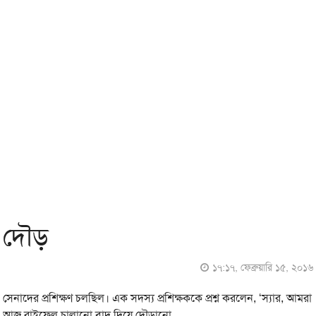
দৌড়
১৭:১৭, ফেব্রুয়ারি ১৫, ২০১৬
সেনাদের প্রশিক্ষণ চলছিল। এক সদস্য প্রশিক্ষককে প্রশ্ন করলেন, ‘স্যার, আমরা
আজ রাইফেল চালানো বাদ দিয়ে দৌড়ানো