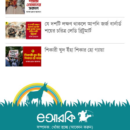
যে দশটি লক্ষণ থাকলে আপনি জর্জ বার্নার্ড
শয়ের চরিত্র লেডি ব্রিটুমার্ট
শিকারী খুদ ইঁহা শিকার হো গ্যায়া
সম্পাদক: খোঁজা হচ্ছে (আবেদন করুন)