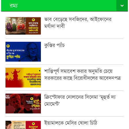
রম্য
ভাব বেড়েছে সবজিদের, আইফোনের
মর্যাদা দাবী
কুস্তির প্যাঁচ
শান্তিপূর্ণ সমাবেশ করার অনুমতি চেয়ে
সরকারের কাছে বিরোধীদলের আবেদনপত্র
ক্রিস্টোফার নোলানের সিনেমা ‘মূহুর্ত দ্য
মোমেন্ট’
ইয়ামালকে মেসির খোলা চিঠি