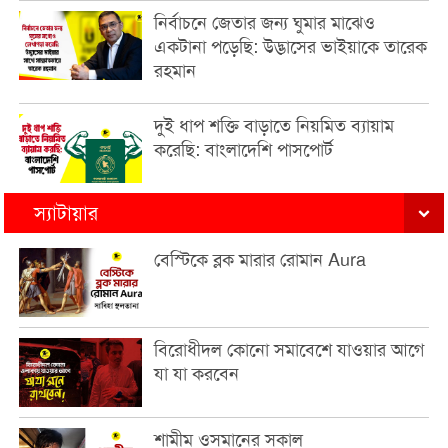
নির্বাচনে জেতার জন্য ঘুমার মাঝেও
একটানা পড়েছি: উদ্ভাসের ভাইয়াকে তারেক
রহমান
দুই ধাপ শক্তি বাড়াতে নিয়মিত ব্যায়াম
করেছি: বাংলাদেশি পাসপোর্ট
স্যাটায়ার
বেস্টিকে ব্লক মারার রোমান Aura
বিরোধীদল কোনো সমাবেশে যাওয়ার আগে
যা যা করবেন
শামীম ওসমানের সকাল