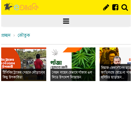
প্রচ্ছদ
কৌতুক
রিয়াজ-ফেরদৌসের মত
টিসিবির ট্রাকের পেছনে দৌড়ানোর
সৈয়দ সাহেব যেভাবে গাঁজার গুল
জাতিসংঘে যেতে না পার
কিছু উপকারিতা
দিতে উপদেশ দিয়েছেন
হলিউড ছাড়ছেন...