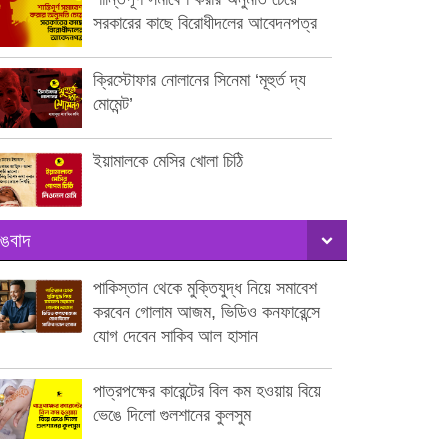
সরকারের কাছে বিরোধীদলের আবেদনপত্র
ক্রিস্টোফার নোলানের সিনেমা ‘মূহুর্ত দ্য
মোমেন্ট’
ইয়ামালকে মেসির খোলা চিঠি
ঙবাদ
পাকিস্তান থেকে মুক্তিযুদ্ধ নিয়ে সমাবেশ
করবেন গোলাম আজম, ভিডিও কনফারেন্সে
যোগ দেবেন সাকিব আল হাসান
পাত্রপক্ষের কারেন্টের বিল কম হওয়ায় বিয়ে
ভেঙে দিলো গুলশানের কুলসুম