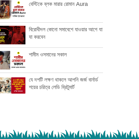
বেস্টিকে ব্লক মারার রোমান Aura
বিরোধীদল কোনো সমাবেশে যাওয়ার আগে যা
যা করবেন
শামীম ওসমানের সকাল
যে দশটি লক্ষণ থাকলে আপনি জর্জ বার্নার্ড
শয়ের চরিত্র লেডি ব্রিটুমার্ট