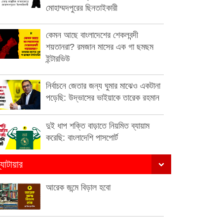
মোহাম্মদপুরের ছিনতাইকারী
কেমন আছে বাংলাদেশের শেকলবন্দী
শয়তানরা? রমজান মাসের এক গা ছমছম
ইন্টারভিউ
নির্বাচনে জেতার জন্য ঘুমার মাঝেও একটানা
পড়েছি: উদ্ভাসের ভাইয়াকে তারেক রহমান
দুই ধাপ শক্তি বাড়াতে নিয়মিত ব্যায়াম
করেছি: বাংলাদেশি পাসপোর্ট
্যাটায়ার
আরেক জন্মে বিড়াল হবো