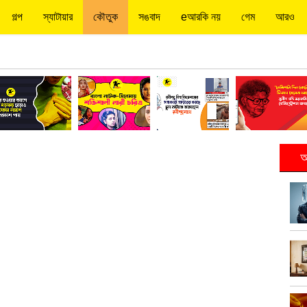
গল্প
স্যাটায়ার
কৌতুক
সঙবাদ
eআরকি নয়
গেম
আরও
আ