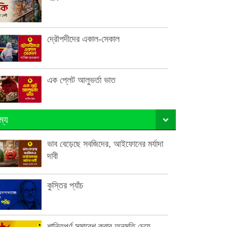
দ্রৌপদীদের একাল-সেকাল
এক প্লেট আলুভর্তা ভাত
ম্য
ভাব বেড়েছে সবজিদের, আইফোনের মর্যাদা
দাবী
কুস্তির প্যাঁচ
শান্তিপূর্ণ সমাবেশ করার অনুমতি চেয়ে