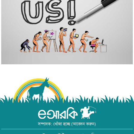
সম্পাদক: খোঁজা হচ্ছে (আবেদন করুন)