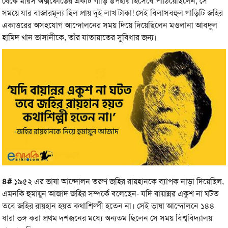
থেকে মরিস অক্সফোর্ডের একটি গাড়ি উপহার হিসেবে পাঠিয়েছিলেন, সে
সময়ে যার বাজারমূল্য ছিল প্রায় দুই লাখ টাকা! সেই বিলাসবহুল গাড়িটি জহির
একাত্তরের অসহযোগ আন্দোলনের সময় দিয়ে দিয়েছিলেন মওলানা আবদুল
হামিদ খান ভাসানীকে, তাঁর যাতায়াতের সুবিধার জন্য।
৪#
১৯৫২ এর ভাষা আন্দোলন তরুণ জহির রায়হানকে ব্যাপক নাড়া দিয়েছিল,
এমনকি হুমায়ুন আজাদ জহির সম্পর্কে বলেছেন- যদি বায়ান্নর একুশ না ঘটত
তবে জহির রায়হান হয়ত কথাশিল্পী হতেন না। সেই ভাষা আন্দোলনে ১৪৪
ধারা ভঙ্গ করা প্রথম দশজনের মধ্যে অন্যতম ছিলেন সে সময় বিশ্ববিদ্যালয়