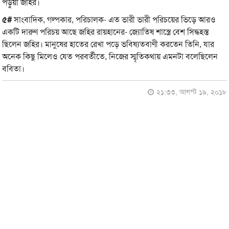
পড়ুয়া জহির।
৫#
সাংবাদিক, গল্পকার, পরিচালক- এত ভারী ভারী পরিচয়ের ভিড়ে আরও
একটি দারুণ পরিচয় আছে জহির রায়হানের- জ্যোতিষ শাস্ত্রে বেশ সিদ্ধহস্ত
ছিলেন জহির। মানুষের হাতের রেখা পড়ে ভবিষ্যতবাণী করতেন তিনি, যার
অনেক কিছু মিলেও যেত পরবর্তীতে, নিজের স্মৃতিকথায় এমনটা বলেছিলেন
ববিতা।
২১:৩৩, আগস্ট ১৯, ২০১৮