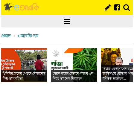
প্রচ্ছদ
eআরকি নয়
রিয়াজ-ফেরদৌসের মত
টিসিবির ট্রাকের পেছনে দৌড়ানোর
সৈয়দ সাহেব যেভাবে গাঁজার গুল
জাতিসংঘে যেতে না পার
কিছু উপকারিতা
দিতে উপদেশ দিয়েছেন
হলিউড ছাড়ছেন...