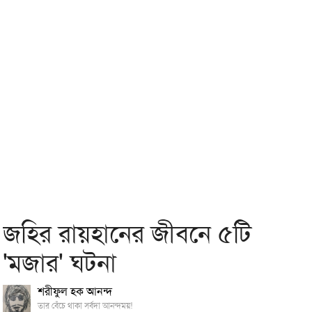
জহির রায়হানের জীবনে ৫টি
'মজার' ঘটনা
শরীফুল হক আনন্দ
তার বেঁচে থাকা সর্বদা আনন্দময়!