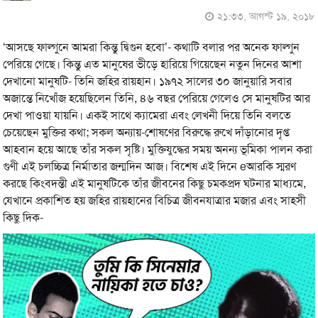
২১:৩৩, আগস্ট ১৯, ২০১৮
‘আসছে ফাল্গুনে আমরা কিন্তু দ্বিগুন হবো’- কথাটি বলার পর অনেক ফাল্গুন
পেরিয়ে গেছে। কিন্তু এত মানুষের ভীড়ে হারিয়ে গিয়েছেন নতুন দিনের আশা
দেখানো মানুষটি- তিনি জহির রায়হান। ১৯৭২ সালের ৩০ জানুয়ারি সবার
অজান্তে নিখোঁজ হয়েছিলেন তিনি, ৪৬ বছর পেরিয়ে গেলেও সে মানুষটির আর
দেখা পাওয়া যায়নি। একই সাথে ক্যামেরা এবং লেখনী দিয়ে তিনি বলতে
চেয়েছেন মুক্তির কথা; সকল অন্যায়-শোষণের বিরুদ্ধে রুখে দাঁড়ানোর দৃপ্ত
আহবান হয়ে আছে তাঁর সকল সৃষ্টি। মুক্তিযুদ্ধের সময় অনন্য ভূমিকা পালন করা
গুণী এই চলচ্চিত্র নির্মাতার জন্মদিন আজ। বিশেষ এই দিনে eআরকি স্মরণ
করছে কিংবদন্তী এই মানুষটিকে তাঁর জীবনের কিছু চমকপ্রদ ঘটনার মাধ্যমে,
যেখানে প্রকাশিত হয় জহির রায়হানের বিচিত্র জীবনযাত্রার মজার এবং সাহসী
কিছু দিক-