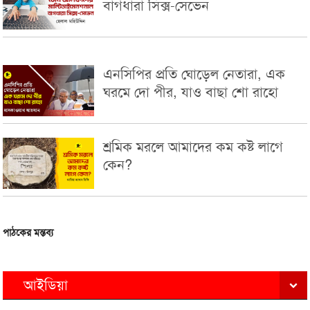
বাগধারা সিক্স-সেভেন
এনসিপির প্রতি ঘোড়েল নেতারা, এক
ঘরমে দো পীর, যাও বাছা শো রাহো
শ্রমিক মরলে আমাদের কম কষ্ট লাগে
কেন?
পাঠকের মন্তব্য
আইডিয়া