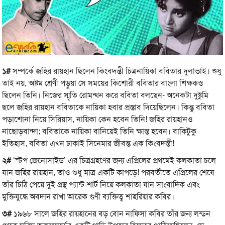
১#
সম্পর্কে জহির রায়হান ছিলেন কিংবদন্তী চিত্রনায়িকা ববিতার দুলাভাই। শুধু
তাই নয়, অষ্টম শ্রেণী পড়ুয়া সে সময়ের কিশোরী ববিতার বাংলা শিক্ষকও
ছিলেন তিনি। নিজের স্মৃতি রোমন্থন করে ববিতা বলছেন- অনেকটা দুষ্টুমি
ছলে জহির রায়হান ববিতাকে নায়িকা হবার প্রস্তাব দিয়েছিলেন। কিন্তু ববিতা
পড়াশোনা নিয়ে সিরিয়াস, নায়িকা কেন হবেন তিনি! জহির রায়হানও
নাছোড়বান্দা; ববিতাকে নায়িকা বানিয়েই তিনি ক্ষান্ত হবেন। বাকিটুকু
ইতিহাস, ববিতা এখন ঢাকাই সিনেমার জীবন্ত এক কিংবদন্তী!
২#
‘স্টপ জেনোসাইড’ এর চিত্রগ্রহণের জন্য এপ্রিলের প্রথমেই কলকাতা চলে
যান জহির রায়হান, তাও শুধু মাত্র একটি কাপড়ে! পরবর্তীতে এপ্রিলের শেষে
তাঁর চিঠি পেয়ে দুই প্রস্থ প্যান্ট-শার্ট নিয়ে কলকাতা যান সাংবাদিক এবং
মুক্তিযুদ্ধে অবদান রাখা আরেক গুণী ব্যক্তিত্ব শাহরিয়ার কবির।
৩#
১৯৬৮ সালে জহির রায়হানের বড় বোন নাফিসা কবির তাঁর জন্য লন্ডন