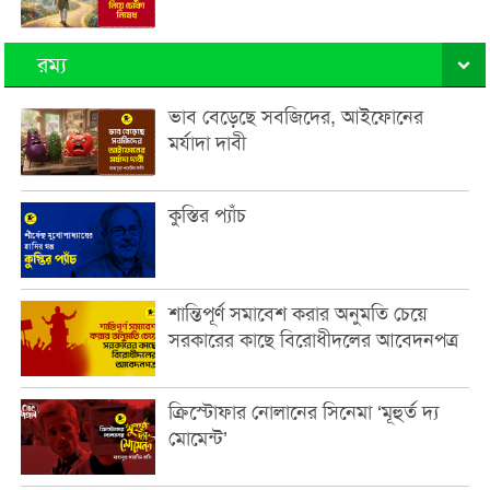
রম্য
ভাব বেড়েছে সবজিদের, আইফোনের
মর্যাদা দাবী
কুস্তির প্যাঁচ
শান্তিপূর্ণ সমাবেশ করার অনুমতি চেয়ে
সরকারের কাছে বিরোধীদলের আবেদনপত্র
ক্রিস্টোফার নোলানের সিনেমা ‘মূহুর্ত দ্য
মোমেন্ট’