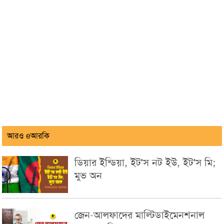
আরও eআরকি
ডিয়ার ইন্ডিয়া, ইট'স নট ইউ, ইট'স মি;
মুভ অন
জেন-আলফাদের মাল্টিডাইমেনশনাল