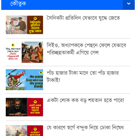
কৌতুক
সৈনিকটা প্রতিদিন যেভাবে যুদ্ধে জেতে
সিইও, অধ্যাপককে পেছনে ফেলে যেভাবে
পরিচ্ছন্নতাকর্মী এগিয়ে গেল
পাঁচ হাজার টাকা মানে তো পাঁচ হাজার
টাকাই!
একটা লোক কত বড় শয়তান হতে পারে!
যে কারণে স্বর্গে বন্দুক নিয়ে ঢোকা নিষেধ