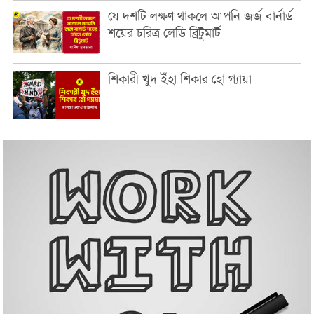
যে দশটি লক্ষণ থাকলে আপনি জর্জ বার্নার্ড
শয়ের চরিত্র লেডি ব্রিটুমার্ট
শিকারী খুদ ইঁহা শিকার হো গ্যায়া