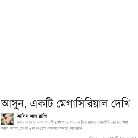
আসুন, একটি মেগাসিরিয়াল দেখি
আলিম আল রাজি
দেখলে মনে হয় ভাজা মাছটি উল্টে খেতে পারে না কিন্তু মাছের অ্যানাটমি তার ‍পুরোটাই
জানা। ভাবুক, লেখক ও না পাওয়ার বেদনায় আক্রান্ত এক তরুণ।