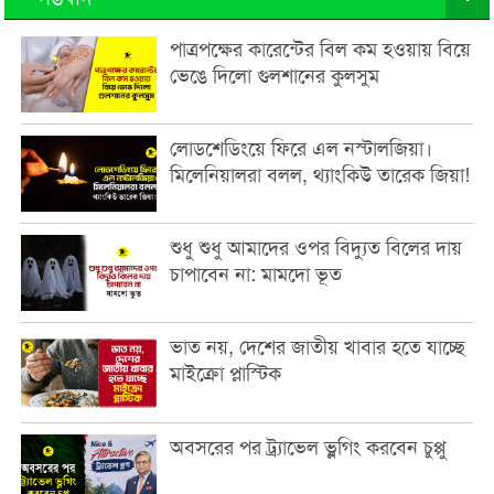
পাত্রপক্ষের কারেন্টের বিল কম হওয়ায় বিয়ে
ভেঙে দিলো গুলশানের কুলসুম
লোডশেডিংয়ে ফিরে এল নস্টালজিয়া।
মিলেনিয়ালরা বলল, থ্যাংকিউ তারেক জিয়া!
শুধু শুধু আমাদের ওপর বিদ্যুত বিলের দায়
চাপাবেন না: মামদো ভূত
ভাত নয়, দেশের জাতীয় খাবার হতে যাচ্ছে
মাইক্রো প্লাস্টিক
অবসরের পর ট্র্যাভেল ভ্লগিং করবেন চুপ্পু