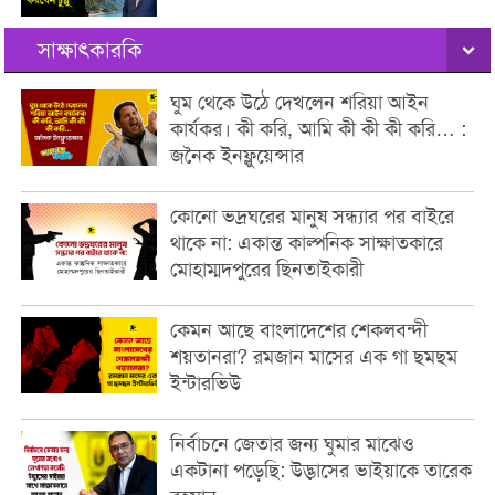
সাক্ষাৎকারকি
ঘুম থেকে উঠে দেখলেন শরিয়া আইন
কার্যকর। কী করি, আমি কী কী কী করি… :
জনৈক ইনফ্লুয়েন্সার
কোনো ভদ্রঘরের মানুষ সন্ধ্যার পর বাইরে
থাকে না: একান্ত কাল্পনিক সাক্ষাতকারে
মোহাম্মদপুরের ছিনতাইকারী
কেমন আছে বাংলাদেশের শেকলবন্দী
শয়তানরা? রমজান মাসের এক গা ছমছম
ইন্টারভিউ
নির্বাচনে জেতার জন্য ঘুমার মাঝেও
একটানা পড়েছি: উদ্ভাসের ভাইয়াকে তারেক