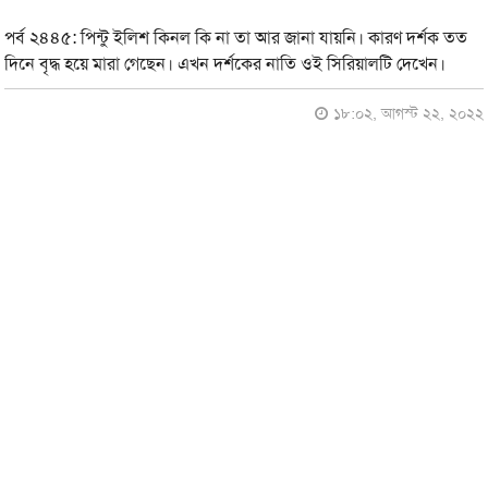
পর্ব ২৪৪৫: পিন্টু ইলিশ কিনল কি না তা আর জানা যায়নি। কারণ দর্শক তত
দিনে বৃদ্ধ হয়ে মারা গেছেন। এখন দর্শকের নাতি ওই সিরিয়ালটি দেখেন।
১৮:০২, আগস্ট ২২, ২০২২