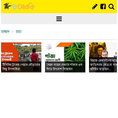
প্রচ্ছদ
রম্য
রিয়াজ-ফেরদৌসের মত
টিসিবির ট্রাকের পেছনে দৌড়ানোর
সৈয়দ সাহেব যেভাবে গাঁজার গুল
জাতিসংঘে যেতে না পার
কিছু উপকারিতা
দিতে উপদেশ দিয়েছেন
হলিউড ছাড়ছেন...