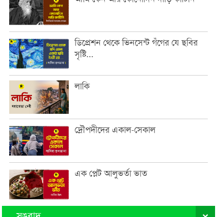
ডিপ্রেশন থেকে ভিনসেন্ট গঁগের যে ছবির
সৃষ্টি...
লাকি
দ্রৌপদীদের একাল-সেকাল
এক প্লেট আলুভর্তা ভাত
সঙবাদ