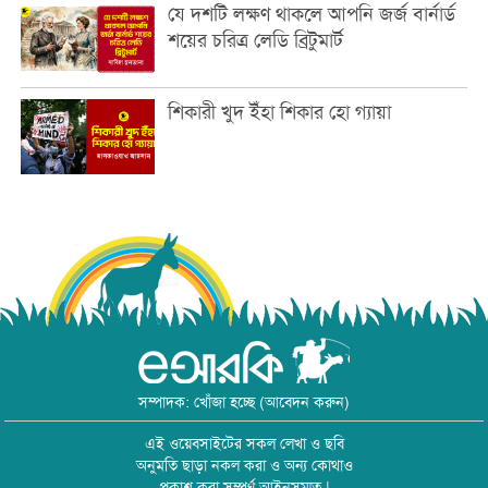
যে দশটি লক্ষণ থাকলে আপনি জর্জ বার্নার্ড
শয়ের চরিত্র লেডি ব্রিটুমার্ট
শিকারী খুদ ইঁহা শিকার হো গ্যায়া
সম্পাদক: খোঁজা হচ্ছে (আবেদন করুন)
এই ওয়েবসাইটের সকল লেখা ও ছবি
অনুমতি ছাড়া নকল করা ও অন্য কোথাও
প্রকাশ করা সম্পূর্ণ আইনসম্মত |