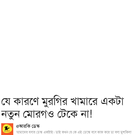
যে কারণে মুরগির খামারে একটা
নতুন মোরগও টেকে না!
eআরকি ডেস্ক
আমাদের বসার ডেস্ক একটাই। তাই কখন যে কে এই ডেস্কে বসে কাজ করে তা বলা মুশকিল!