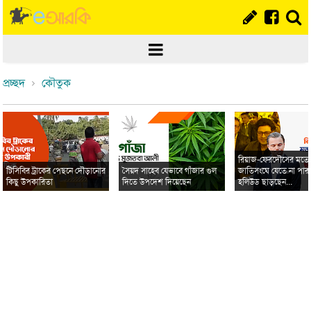
প্রচ্ছদ
কৌতুক
রিয়াজ-ফেরদৌসের মত
টিসিবির ট্রাকের পেছনে দৌড়ানোর
সৈয়দ সাহেব যেভাবে গাঁজার গুল
জাতিসংঘে যেতে না পার
কিছু উপকারিতা
দিতে উপদেশ দিয়েছেন
হলিউড ছাড়ছেন...