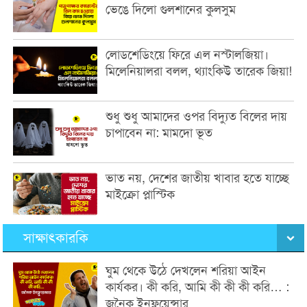
ভেঙে দিলো গুলশানের কুলসুম
লোডশেডিংয়ে ফিরে এল নস্টালজিয়া।
মিলেনিয়ালরা বলল, থ্যাংকিউ তারেক জিয়া!
শুধু শুধু আমাদের ওপর বিদ্যুত বিলের দায়
চাপাবেন না: মামদো ভূত
ভাত নয়, দেশের জাতীয় খাবার হতে যাচ্ছে
মাইক্রো প্লাস্টিক
সাক্ষাৎকারকি
ঘুম থেকে উঠে দেখলেন শরিয়া আইন
কার্যকর। কী করি, আমি কী কী কী করি… :
জনৈক ইনফ্লুয়েন্সার