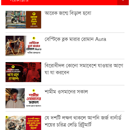
আরেক জন্মে বিড়াল হবো
বেস্টিকে ব্লক মারার রোমান Aura
বিরোধীদল কোনো সমাবেশে যাওয়ার আগে
যা যা করবেন
শামীম ওসমানের সকাল
যে দশটি লক্ষণ থাকলে আপনি জর্জ বার্নার্ড
শয়ের চরিত্র লেডি ব্রিটুমার্ট