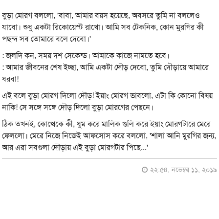
বুড়া মোরগ বললো, 'বাবা, আমার বয়স হয়েছে, অবসরে তুমি না বললেও
যাবো। শুধু একটা রিকোয়েস্ট রাখো। আমি সব টেকনিক, কোন মুরগির কী
পছন্দ সব তোমারে বলে দেবো।'
: জলদি কন, সময় দশ সেকেন্ড। আমাকে কাজে নামতে হবে।
: আমার জীবনের শেষ ইচ্ছা, আমি একটা দৌড় দেবো, তুমি দৌড়ায়ে আমারে
ধরবা!
এই বলে বুড়া মোরগ দিলো দৌড়! ইয়াং মোরগ ভাবলো, এটা কি কোনো বিষয়
নাকি! সে সঙ্গে সঙ্গে দৌড় দিলো বুড়া মোরগের পেছনে।
ঠিক তখনই, কোত্থেকে কী, ধুম করে মালিক গুলি করে ইয়াং মোরগটারে মেরে
ফেললো। মেরে নিজে নিজেই আফসোস করে বললো, 'শালা আনি মুরগির জন্য,
আর এরা সবগুলা দৌড়ায় এই বুড়া মোরগটার পিছে...'
২২:৫৪, নভেম্বর ১১, ২০১৯