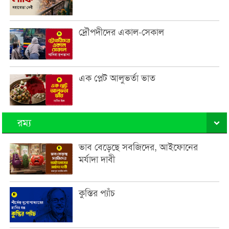
দ্রৌপদীদের একাল-সেকাল
এক প্লেট আলুভর্তা ভাত
রম্য
ভাব বেড়েছে সবজিদের, আইফোনের
মর্যাদা দাবী
কুস্তির প্যাঁচ