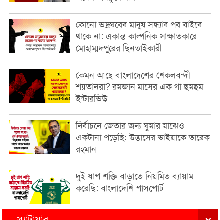
কোনো ভদ্রঘরের মানুষ সন্ধ্যার পর বাইরে
থাকে না: একান্ত কাল্পনিক সাক্ষাতকারে
মোহাম্মদপুরের ছিনতাইকারী
কেমন আছে বাংলাদেশের শেকলবন্দী
শয়তানরা? রমজান মাসের এক গা ছমছম
ইন্টারভিউ
নির্বাচনে জেতার জন্য ঘুমার মাঝেও
একটানা পড়েছি: উদ্ভাসের ভাইয়াকে তারেক
রহমান
দুই ধাপ শক্তি বাড়াতে নিয়মিত ব্যায়াম
করেছি: বাংলাদেশি পাসপোর্ট
স্যাটায়ার