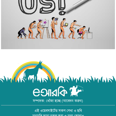
সম্পাদক: খোঁজা হচ্ছে (আবেদন করুন)
এই ওয়েবসাইটের সকল লেখা ও ছবি
অনুমতি ছাড়া নকল করা ও অন্য কোথাও