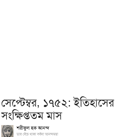
সেপ্টেম্বর, ১৭৫২: ইতিহাসের
সংক্ষিপ্ততম মাস
শরীফুল হক আনন্দ
তার বেঁচে থাকা সর্বদা আনন্দময়!