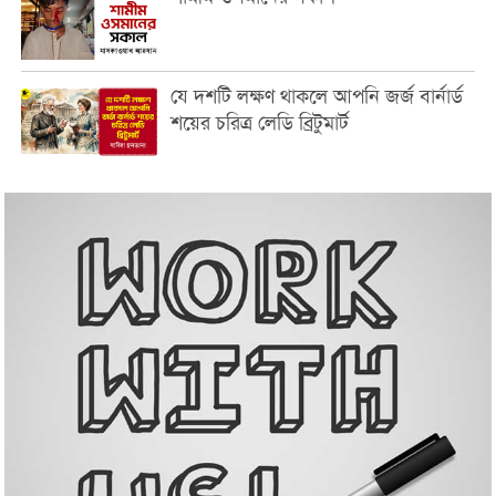
যে দশটি লক্ষণ থাকলে আপনি জর্জ বার্নার্ড
শয়ের চরিত্র লেডি ব্রিটুমার্ট