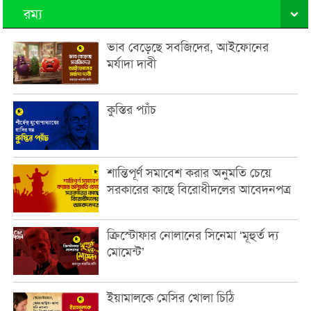
রম্য
ভাব বেড়েছে সবজিদের, আইফোনের
মর্যাদা দাবী
কুস্তির প্যাঁচ
শান্তিপূর্ণ সমাবেশ করার অনুমতি চেয়ে
সরকারের কাছে বিরোধীদলের আবেদনপত্র
ক্রিস্টোফার নোলানের সিনেমা ‘মূহুর্ত দ্য
মোমেন্ট’
ইয়ামালকে মেসির খোলা চিঠি