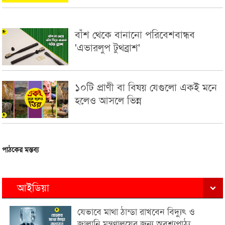
বাঁশ থেকে বানানো পরিবেশবান্ধব
'এভারলুপ টুথব্রাশ'
১০টি প্রাণী বা বিষয় যেগুলো একই মনে
হলেও আসলে ভিন্ন
পাঠকের মন্তব্য
আইডিয়া
যেভাবে মাথা ঠান্ডা রাখবেন বিদ্যুৎ ও
জ্বালানি মন্ত্রণালয়ের জন্য অবশ্যপাঠ্য