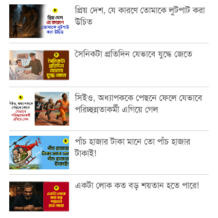
প্রিয় দেশ, যে কারণে তোমাকে লুটপাট করা
উচিত
সৈনিকটা প্রতিদিন যেভাবে যুদ্ধে জেতে
সিইও, অধ্যাপককে পেছনে ফেলে যেভাবে
পরিচ্ছন্নতাকর্মী এগিয়ে গেল
পাঁচ হাজার টাকা মানে তো পাঁচ হাজার
টাকাই!
একটা লোক কত বড় শয়তান হতে পারে!