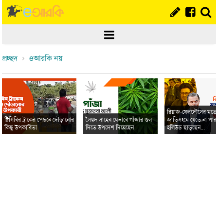
প্রচ্ছদ
eআরকি নয়
রিয়াজ-ফেরদৌসের মত
টিসিবির ট্রাকের পেছনে দৌড়ানোর
সৈয়দ সাহেব যেভাবে গাঁজার গুল
জাতিসংঘে যেতে না পার
কিছু উপকারিতা
দিতে উপদেশ দিয়েছেন
হলিউড ছাড়ছেন...