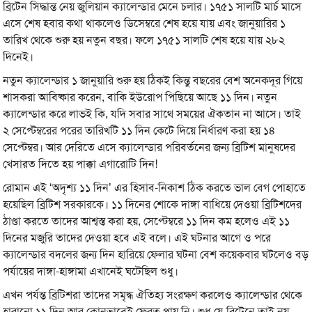
ব্রিটেন সিদ্ধান্ত নেয় জুলিয়ান ক্যালেন্ডার মেনে চলার। ১৭৫১ সালটি মার্চ মাসে
এসে শেষ হবার কথা থাকলেও ডিসেম্বরে শেষ হয়ে যায় এবং জানুয়ারির ১
তারিখ থেকে শুরু হয় নতুন বছর। ফলে ১৭৫১ সালটি শেষ হয়ে যায় ২৮২
দিনেই।
নতুন ক্যালেন্ডার ১ জানুয়ারি শুরু হয় ঠিকই কিন্তু বছরের বেশ অনেকদূর গিয়ে
শাসকরা আবিষ্কার করেন, বাকি ইউরোপ পিছিয়ে আছে ১১ দিন। নতুন
ক্যালেন্ডার করে লাভই কি, যদি সবার সাথে সময়ের ঐকতান না আসে। তাই
২ সেপ্টেম্বরের পরের তারিখটি ১১ দিন কেটে দিয়ে নির্ধারণ করা হয় ১৪
সেপ্টেম্বর। আর দেরিতে এসে ক্যালেন্ডার পরিবর্তনের জন্য ব্রিটিশ মানুষদের
খেসারত দিতে হয় পাক্কা এগারোটি দিন!
রোমান এই ‘অদৃশ্য ১১ দিন’ এর হিসাব-নিকাশ ঠিক করতে ভাল বেগ পোহাতে
হয়েছিল ব্রিটিশ সরকারকে। ১১ দিনের শোকে দাঙ্গা বাধিয়ে দেওয়া ব্রিটিশদের
ঠাণ্ডা করতে তাদের আশ্বস্ত করা হয়, সেপ্টেম্বরে ১১ দিন কম হলেও এই ১১
দিনের মজুরি তাদের দেওয়া হবে এই বলে। এই ঘটনার আগে ও পরে
ক্যালেন্ডার বদলের জন্য দিন হারিয়ে ফেলার ঘটনা বেশ কয়েকবার ঘটলেও বড়
পর্যায়ের দাঙ্গা-হাঙ্গামা এখানেই ঘটেছিল শুধু।
এখন পর্যন্ত ব্রিটিশরা তাদের সমৃদ্ধ ঐতিহ্য সংরক্ষণ করলেও ক্যালেন্ডার থেকে
হারানো ১১ দিন আর কোনভাবেই ফেরত পায় নি। শুধু যে ব্রিটেনে তাই নয়,