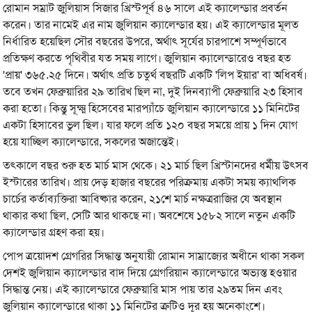
রোমান সম্রাট জুলিয়াস সিজার খ্রিস্টপূর্ব ৪৬ সালে এই ক্যালেন্ডার প্রবর্তন
করেন। তার নামেই এর নাম জুলিয়ান ক্যালেন্ডার হয়। এই ক্যালেন্ডার মূলত
নির্ধারিত হয়েছিল সৌর বছরের উপরে, অর্থাৎ সূর্যের চারপাশে সম্পূর্ণভাবে
প্রতিক্ষণ করতে পৃথিবীর যত সময় লাগে। জুলিয়ান ক্যালেন্ডারেও বছর হত
'প্রায়' ৩৬৫.২৫ দিনে। অর্থাৎ প্রতি চতুর্থ বছরটি একটি 'লিপ ইয়ার' বা অধিবর্ষ।
তবে তখন ফেব্রুয়ারির ২৯ তারিখ ছিল না, দুই দিনব্যাপী ফেব্রুয়ারি ২৩ হিসাব
করা হতো। কিন্তু সূক্ষ্ম হিসেবের মারপ্যাঁচে জুলিয়ান ক্যালেন্ডারে ১১ মিনিটের
একটা হিসাবের ভুল ছিল। যার ফলে প্রতি ১২০ বছর সময়ে প্রায় ১ দিন যোগ
হয়ে যাচ্ছিল ক্যালেন্ডারে, সকলের অজান্তেই।
তৎকালে বছর শুরু হত মার্চ মাস থেকে। ২১ মার্চ ছিল খ্রিস্টানদের ধর্মীয় উৎসব
ইস্টারের তারিখ। প্রায় দেড় হাজার বছরের পরিক্রমায় একটা সময় ক্যাথলিক
চার্চের কর্তাব্যক্তিরা আবিষ্কার করেন, ২১শে মার্চ নক্ষত্ররাজির যে অবস্থান
থাকার কথা ছিল, সেটি আর থাকছে না। অবশেষে ১৫৮২ সালে নতুন একটি
ক্যালেন্ডার গ্রহণ করা হয়।
পোপ ত্রয়োদশ গ্রেগরির সিদ্ধান্ত অনুযায়ী রোমান সাম্রাজ্যের অধীনে থাকা সকল
দেশই জুলিয়ান ক্যালেন্ডার বাদ দিয়ে গ্রেগরিয়ান ক্যালেন্ডারে অভ্যস্ত হওয়ার
সিদ্ধান্ত নেয়। এই ক্যালেন্ডারে ফেব্রুয়ারি মাস পায় তার ২৯তম দিন এবং
জুলিয়ান ক্যালেন্ডারে থাকা ১১ মিনিটের ত্রুটিও দূর হয় অনেকাংশে।