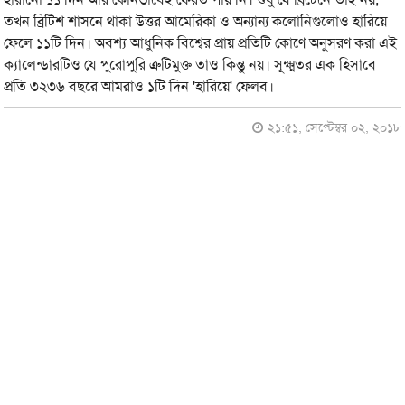
তখন ব্রিটিশ শাসনে থাকা উত্তর আমেরিকা ও অন্যান্য কলোনিগুলোও হারিয়ে
ফেলে ১১টি দিন। অবশ্য আধুনিক বিশ্বের প্রায় প্রতিটি কোণে অনুসরণ করা এই
ক্যালেন্ডারটিও যে পুরোপুরি ত্রুটিমুক্ত তাও কিন্তু নয়। সূক্ষ্মতর এক হিসাবে
প্রতি ৩২৩৬ বছরে আমরাও ১টি দিন 'হারিয়ে' ফেলব।
২১:৫১, সেপ্টেম্বর ০২, ২০১৮