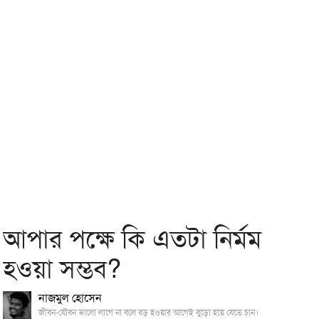
আপার পক্ষে কি এতটা নির্মম
হওয়া সম্ভব?
নাজমুল হোসেন
জীবন-যৌবন ভালো লাগে না বলে বড় হওয়ার আগেই বুড়ো হয়ে যেতে চান।