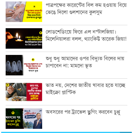
পাত্রপক্ষের কারেন্টের বিল কম হওয়ায় বিয়ে
ভেঙে দিলো গুলশানের কুলসুম
লোডশেডিংয়ে ফিরে এল নস্টালজিয়া।
মিলেনিয়ালরা বলল, থ্যাংকিউ তারেক জিয়া!
শুধু শুধু আমাদের ওপর বিদ্যুত বিলের দায়
চাপাবেন না: মামদো ভূত
ভাত নয়, দেশের জাতীয় খাবার হতে যাচ্ছে
মাইক্রো প্লাস্টিক
অবসরের পর ট্র্যাভেল ভ্লগিং করবেন চুপ্পু