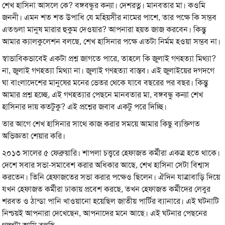
শেখ হাসিনা আসলে কে? বঙ্গবন্ধুর কন্যা। দেশরত্ন। মানবতার মা। কওমি
জননী। এমন শত শত উপাধি যে মহিয়সীর নামের পাশে, তার পক্ষে কি সম্ভব
এতগুলা মানুষ মারার হুকুম দেওয়ার? আপনারা হয়ত জাজ করবেন। কিন্তু
আমার ক্যালকুলেশন বলছে, শেখ হাসিনার পক্ষে এতটা নির্মম হওয়া সম্ভব না।
স্বাভাবিকভাবেই একটা প্রশ্ন জাগতে পারে, তাহলে কি জুলাই গণহত্যা মিথ্যা?
না, জুলাই গণহত্যা মিথ্যা না। জুলাই গণহত্যা বাস্তব। এই জুলাইয়ের দগদগে
ঘা বাংলাদেশের মানুষের মনের ভেতর থেকে যাবে বছরের পর বছর। কিন্তু
আমার প্রশ্ন হচ্ছে, এই গণহত্যার পেছনে মানবতার মা, বঙ্গবন্ধু কন্যা শেখ
হাসিনার দায় কতটুকু? এই প্রশ্নের জবাব একটু পরে দিচ্ছি।
তার আগে শেখ হাসিনার সাথে কাজ করার সময়ে আমার কিছু ব্যক্তিগত
অভিজ্ঞতা শেয়ার করি।
২০১৩ সালের ৫ ফেব্রুয়ারি। শাপলা চত্ত্বরে হেফাজত কর্মীরা একত্র হতে থাকে।
দেশে সবার সভা-সমাবেশ করার অধিকার আছে, শেখ হাসিনা সেটা বিশ্বাস
করতেন। তিনি হেফাজতের সভা করার পক্ষেও ছিলেন। ঐদিন যাত্রাবাড়ি দিয়ে
যখন হেফাজত কর্মীরা ঢাকায় প্রবেশ করছে, তখন হেফাজত কর্মীদের লেবুর
শরবত ও ঠান্ডা পানি খাওয়ানো হয়েছিল জাতীয় পার্টির ব্যানারে। এই ঘটনাটি
নিশ্চয়ই আপনারা দেখেছেন, আপনাদের মনে আছে। এই ঘটনার পেছনের