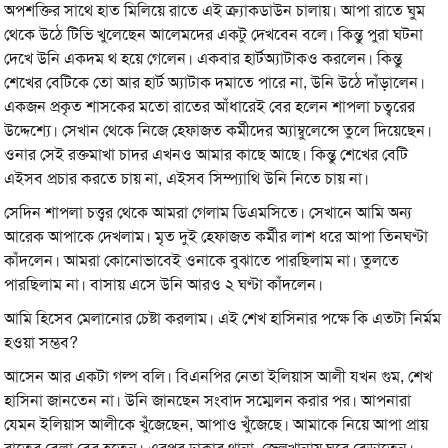
অপশক্তির সাথে হাত মিলিয়ে রাতে এই ক্র্যাকডাউন চালায়। আপা রাতে ঘুম
থেকে উঠে টিভি খুলেছেন আলেমদের একটু দেখবেন বলে। কিন্তু পুরা ঘটনা
দেখে উনি একদম থ হয়ে গেলেন। একবার হার্টঅ্যাটাকও করলেন। কিন্তু
শেখের বেটিকে তো আর হার্ট অ্যাটাক দমাতে পারে না, উনি উঠে দাঁড়ালেন।
একজন প্রকৃত শাসকের মতো রাতের আঁধারেই বের হলেন শাপলা চত্বরের
উদ্দেশ্যে। সেখান থেকে নিজে হেফাজত কর্মীদের অ্যাম্বুলেন্সে তুলে দিয়েছেন।
ওনার সেই রক্তমাখা চাদর এখনও আমার কাছে আছে। কিন্তু শেখের বেটি
এইসব প্রচার করতে চায় না, এইসব সিম্প্যাথি উনি নিতে চায় না।
সেদিন শাপলা চত্ত্বর থেকে আমরা গেলাম ডিএমসিতে। সেখানে আমি অন্য
আরেক আপাকে দেখলাম। মৃত দুই হেফাজত কর্মীর লাশ ধরে আপা তিনঘণ্টা
কাঁদলেন। আমরা কোনোভাবেই ওনাকে বুঝাতে পারছিলাম না। তুলতে
পারছিলাম না। বাসায় এসে উনি আরও ২ ঘণ্টা কাঁদলেন।
আমি হিসেব মেলানোর চেষ্টা করলাম। এই শেখ হাসিনার পক্ষে কি এতটা নির্মম
হওয়া সম্ভব?
আসেন আর একটা গল্প বলি। বিএনপির নেতা ইলিয়াস আলী যখন গুম, শেখ
হাসিনা জানতেন না। উনি জানছেন সংবাদ সম্মেলন করার পর। আপনারা
যেমন ইলিয়াস আলীকে খুঁজেছেন, আপাও খুঁজেছে। আমাকে নিয়ে আপা প্রায়