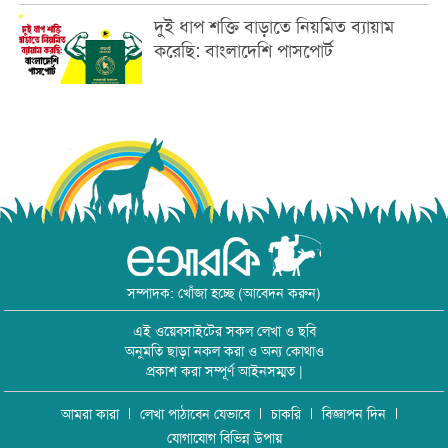
দুই ধাপ শক্তি বাড়াতে নিয়মিত ব্যায়াম
করেছি: বাংলাদেশি পাসপোর্ট
সম্পাদক: খোঁজা হচ্ছে (আবেদন করুন)
এই ওয়েবসাইটের সকল লেখা ও ছবি
অনুমতি ছাড়া নকল করা ও অন্য কোথাও
প্রকাশ করা সম্পূর্ণ আইনসম্মত |
আমরা কারা
লেখা পাঠাবেন যেভাবে
চাকরি
বিজ্ঞাপন দিন
যোগাযোগ বিভিন্ন উপায়