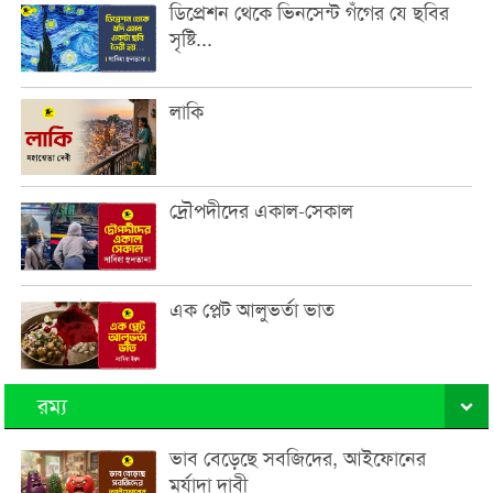
ডিপ্রেশন থেকে ভিনসেন্ট গঁগের যে ছবির
সৃষ্টি...
লাকি
দ্রৌপদীদের একাল-সেকাল
এক প্লেট আলুভর্তা ভাত
রম্য
ভাব বেড়েছে সবজিদের, আইফোনের
মর্যাদা দাবী