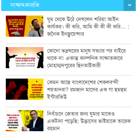
সাক্ষাৎকারকি
ঘুম থেকে উঠে দেখলেন শরিয়া আইন
কার্যকর। কী করি, আমি কী কী কী করি… :
জনৈক ইনফ্লুয়েন্সার
কোনো ভদ্রঘরের মানুষ সন্ধ্যার পর বাইরে
থাকে না: একান্ত কাল্পনিক সাক্ষাতকারে
মোহাম্মদপুরের ছিনতাইকারী
কেমন আছে বাংলাদেশের শেকলবন্দী
শয়তানরা? রমজান মাসের এক গা ছমছম
ইন্টারভিউ
নির্বাচনে জেতার জন্য ঘুমার মাঝেও
একটানা পড়েছি: উদ্ভাসের ভাইয়াকে তারেক
রহমান