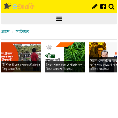
প্রচ্ছদ
স্যাটায়ার
রিয়াজ-ফেরদৌসের মত
টিসিবির ট্রাকের পেছনে দৌড়ানোর
সৈয়দ সাহেব যেভাবে গাঁজার গুল
জাতিসংঘে যেতে না পার
কিছু উপকারিতা
দিতে উপদেশ দিয়েছেন
হলিউড ছাড়ছেন...