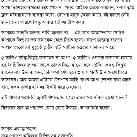
থেকে ১৯ তারিখে স্বাভাবিক হন আপা। এরপর তো ইন্টারনেট বন্ধ হয়ে যায়।
আপা দিশেহারার মতো হয়ে গেলেন। পলক আইকে ডেকে বললেন, পলক তুমি
দ্রুত ইন্টারনেটের ব্যবস্তা করো। দেশের মানুষ কেমন আছে, কী করছে সেটা
জানতে না পারলে কিন্তু আবার হার্ট অ্যাটাক করব।
আপাকে সত্যটা জানাব নাকি জানাব না— এই প্রশ্নে আমাদেরকে সেদিন
আপাকে কিছু না জানানোকেই বেছে নিতে হলো। কারণ ডাক্তার বলেছে,
আপার যেকোনো মুহূর্তে তৃতীয় হার্ট অ্যাটাক হওয়ার সম্ভাবনা আছে।
৫ তারিখ পর্যন্ত কিছুই জানতেন না আপা। ৫ তারিখে ওনাকে জানানো হয়েছে,
হার্টের চিকিৎসার জন্য তাকে ভারত নিয়ে যাওয়া হবে। উনি এখনও কিছুই
জানেন না। উনি জানেন, চিকিৎসা শেষ হলে ৩ মাস পরই উনি দেশে ফিরে
আসবেন। আর আমরা এদিকে টেনশনে আছি, কখন আপা দেশের কথা জেনে
যান, কখন তৃতীয় হার্ট অ্যাটাকটা করে ফেলেন।
এই আপার পক্ষে কি জুলাই গণহত্যার মতো এমন অমানবিক হওয়া সম্ভব?
বিচারের ভার আপনাদের কেছে ছেড়ে দিলাম। আপনারাই বলেন।
আপার একান্ত সহচর
নাম প্রকাশে অনিচ্ছুক বিশিষ্ট সহ-সভাপতি