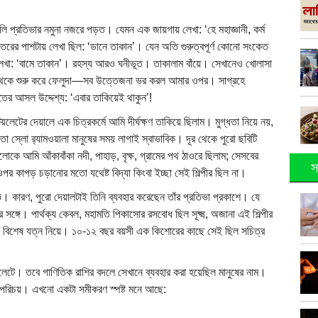
 প্রতিভার নমুনা নজরে পড়ত। যেমন এক জায়গায় লেখা: ‘হে মহাজ্ঞানী, কর্ম
ের পাশটায় লেখা ছিল: ‘ডানে তাকান’। যেন অতি গুরুত্বপূর্ণ কোনো সংকেত
লেখা: ‘বামে তাকান’। রহস্য আরও ঘনীভূত। তাকালাম বাঁয়ে। সেখানেও খোলাসা
 থেকে শুরু করে ফেলুদা—সব উত্তেজনা ভর করল আমার ওপর। সাগ্রহে
র আসল উদ্দেশ্য: ‘এবার তাকিয়েই থাকুন’!
লেটের দেয়ালে এক চিত্রকর্মে আমি দীর্ঘক্ষণ তাকিয়ে ছিলাম। মুগ্ধতা নিয়ে নয়,
স্লো র‌্যামওয়ালা মানুষের সময় লাগাই স্বাভাবিক। দূর থেকে পুরো ছবিটি
ে আমি আঁকাবাঁকা নদী, পাহাড়, বৃক্ষ, গ্রামের পথ ঠাওরে ছিলাম; সেসবের
স
পর কাপড় চড়ানোর মতো যথেষ্ট বিদ্যা কিংবা ইচ্ছা সেই শিল্পীর ছিল না।
 কারণ, পুরো দেয়ালটাই তিনি ব্যবহার করেছেন তাঁর প্রতিভা প্রকাশে। যে
সঙ্গে। পার্থক্য কেবল, মহামতি পিকাসোর রসবোধ ছিল সূক্ষ্ম, অজানা এই শিল্পীর
ঁকেছেন বিশেষ যত্ন নিয়ে। ১০-১২ বছর বয়সী এক কিশোরের কাছে সেই ছিল সচিত্র
য়লেটে। তবে গাণিতিক রাশির বদলে সেখানে ব্যবহার করা হয়েছিল মানুষের নাম।
র পরিচয়। এখনো একটা সমীকরণ স্পষ্ট মনে আছে: