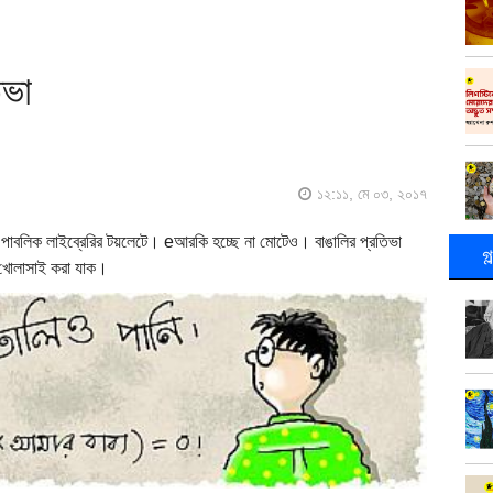
িভা
১২:১১, মে ০৩, ২০১৭
ুর পাবলিক লাইব্রেরির টয়লেটে। eআরকি হচ্ছে না মোটেও। বাঙালির প্রতিভা
গ
াই খোলাসাই করা যাক।