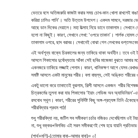
ভেতরে বসে অতিজরুরি কাজটা করার সময় চোখ-কান খোলা রাখলেই বাঙালি
করিয়া ঢালিও পানি’। অতি উত্তম উপদেশ। একদম সামনে, দরজার ভেতর
আছে ডান দিকের দেয়ালে। মহা উত্সাহ নিয়ে ডানে তাকালাম। সেখানে 
হলো না কিছুই। কারণ, সেখানে লেখা: ‘ওপরে তাকান’। শার্লক হোমস
তাকালাম ওপরে, ছাদ বরাবর। সেখানেই বোঝা গেল লেখকের গুপ্তসংকেতে
এই অর্থশূন্য বাক্যে চিরকালের জন্য তাকিয়ে থাকা অর্থহীন। তবে ওই টয়
আসলে পিকাসোর দুর্বোধ্যতায় আঁকা সেই ছবির মাজেজা বুঝতে আমার মতো 
একনজরে তাকিয়ে লজ্জাই পেলাম। কারণ, খানিকক্ষণ আগে যেসব রেখাগুলোক
সমষ্টি আসলে একটা মানুষের শরীর। বলা বাহুল্য, সেই অঙ্কিত শরীরের ও
একটু ভালো করে তাকাতেই বুঝলাম, শিল্পী আসলে একজন শরীর বিশেষজ্ঞ।
চিত্রকর্মের তুলনা করা যায় পিকাসোর ‘ইয়াং লেডিজ অব অ্যাভিনিয়ন’-এর 
রসবোধ স্থূল। কারণ, শরীরের সুনির্দিষ্ট কিছু অঙ্গ-প্রত্যঙ্গ তিনি এ
শরীরবিদ্যার প্রথম পাঠ!
শুধু শরীরবিদ্যা নয়, জটিল সব সমীকরণ চর্চার নজিরও দেখেছিলাম ওই ট
না, শুধু বক্কর+বিলকিচ এই সরল সমীকরণেই শেষ হয়ে যায়নি প্রতিভা
(পার্থ+মণি)-(তোমার বাবা–আমার বাবা)= ০!