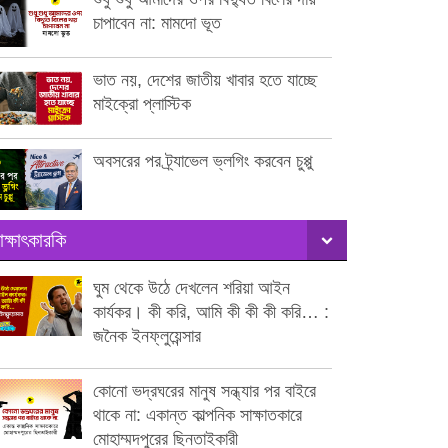
চাপাবেন না: মামদো ভূত
ভাত নয়, দেশের জাতীয় খাবার হতে যাচ্ছে
মাইক্রো প্লাস্টিক
অবসরের পর ট্র্যাভেল ভ্লগিং করবেন চুপ্পু
াক্ষাৎকারকি
ঘুম থেকে উঠে দেখলেন শরিয়া আইন
কার্যকর। কী করি, আমি কী কী কী করি… :
জনৈক ইনফ্লুয়েন্সার
কোনো ভদ্রঘরের মানুষ সন্ধ্যার পর বাইরে
থাকে না: একান্ত কাল্পনিক সাক্ষাতকারে
মোহাম্মদপুরের ছিনতাইকারী