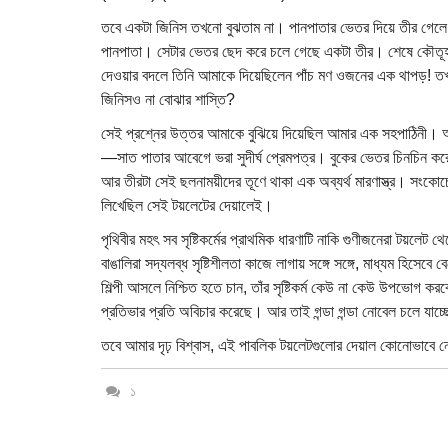
তবে একটা জিনিস তখনো বুঝতাম না। পানপাতার ভেতর দিয়ে তীর গেলে
পানপাতা। সেটার ভেতর ছেদ করে চলে গেছে একটা তীর। শেষে কৌতূহল ধ
দেওয়ার বদলে তিনি আমাকে দিয়েছিলেন পাঁচ মণ ওজনের এক থাপড়! তখনো
জিনিসও না বোঝার শাস্তি?
সেই প্রশ্নের উত্তর আমাকে বুঝিয়ে দিয়েছিল আমার এক সহপাঠিনী। আ
—সাত পাতার আবেগে ভরা সুদীর্ঘ প্রেমপত্র। বুকের ভেতর চিনচিন করে 
আর তীরটা সেই ছলনাময়ীদের তূণে থাকা এক অব্যর্থ মারণাস্ত্র। সংকোচ
লিখেছিল সেই টয়লেটের দেয়ালেই।
পৃথিবীর মহৎ সব সৃষ্টিকর্মের প্রাথমিক ধারণাটি নাকি গুণীজনেরা টয়
বাঙালিরা সদ্যলব্ধ সৃষ্টিশীলতা কাজে লাগায় সঙ্গে সঙ্গে, মাধ্যম হিসে
শিল্পী আসলে নিশ্চিত হতে চান, তাঁর সৃষ্টিকর্ম কেউ না কেউ উপভোগ কর
প্রতিভার প্রতি অবিচার করেছে। আর তাই গন্ডা গন্ডা নোবেল চলে যাচ্
তবে আমার দৃঢ় বিশ্বাস, এই পাবলিক টয়লেটগুলোর দেয়াল কোনোভাবে নো
১