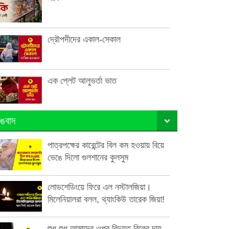
দ্রৌপদীদের একাল-সেকাল
এক প্লেট আলুভর্তা ভাত
ঙবাদ
পাত্রপক্ষের কারেন্টের বিল কম হওয়ায় বিয়ে
ভেঙে দিলো গুলশানের কুলসুম
লোডশেডিংয়ে ফিরে এল নস্টালজিয়া।
মিলেনিয়ালরা বলল, থ্যাংকিউ তারেক জিয়া!
শুধু শুধু আমাদের ওপর বিদ্যুত বিলের দায়