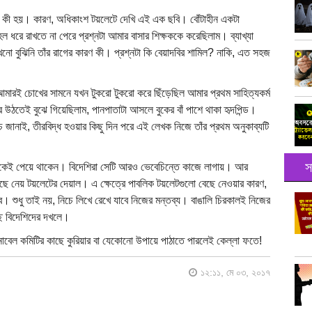
 কী হয়। কারণ, অধিকাংশ টয়লেটে দেখি এই এক ছবি। বোঁটাহীন একটা
রে রাখতে না পেরে প্রশ্নটা আমার বাসার শিক্ষককে করেছিলাম। ব্যাখ্যা
 বুঝিনি তাঁর রাগের কারণ কী। প্রশ্নটা কি বেয়াদবির শামিল? নাকি, এত সহজ
মারই চোখের সামনে যখন টুকরো টুকরো করে ছিঁড়েছিল আমার প্রথম সাহিত্যকর্ম
উঠতেই বুঝে গিয়েছিলাম, পানপাতাটা আসলে বুকের বাঁ পাশে থাকা হৃদপিন্ড।
ে জানাই, তীরবিদ্ধ হওয়ার কিছু দিন পরে এই লেখক নিজে তাঁর প্রথম অনুকাব্যটি
স
লেট থেকেই পেয়ে থাকেন। বিদেশিরা সেটি আরও ভেবেচিন্তে কাজে লাগায়। আর
বে বেছে নেয় টয়লেটের দেয়াল। এ ক্ষেত্রে পাবলিক টয়লেটগুলো বেছে নেওয়ার কারণ,
বে। শুধু তাই নয়, নিচে লিখে রেখে যাবে নিজের মন্তব্য। বাঙালি চিরকালই নিজের
ছে বিদেশিদের দখলে।
বেল কমিটির কাছে কুরিয়ার বা যেকোনো উপায়ে পাঠাতে পারলেই কেল্লা ফতে!
১২:১১, মে ০৩, ২০১৭