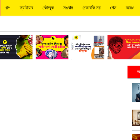
গল্প
স্যাটায়ার
কৌতুক
সঙবাদ
eআরকি নয়
গেম
আরও
আ