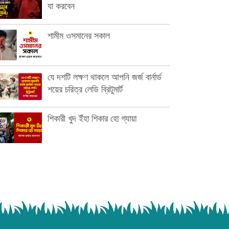
যা করবেন
শামীম ওসমানের সকাল
যে দশটি লক্ষণ থাকলে আপনি জর্জ বার্নার্ড
শয়ের চরিত্র লেডি ব্রিটুমার্ট
শিকারী খুদ ইঁহা শিকার হো গ্যায়া