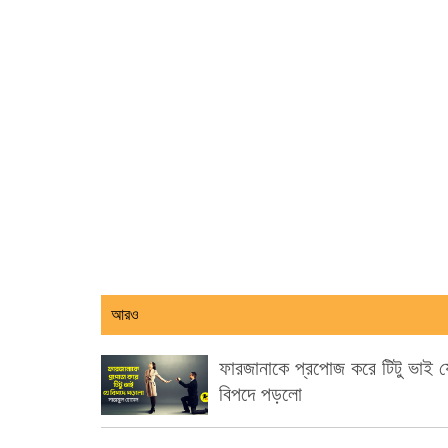
আরও
ফারজানাকে প্রপোজ করে টিটু ভাই য
বিপদে পড়লো