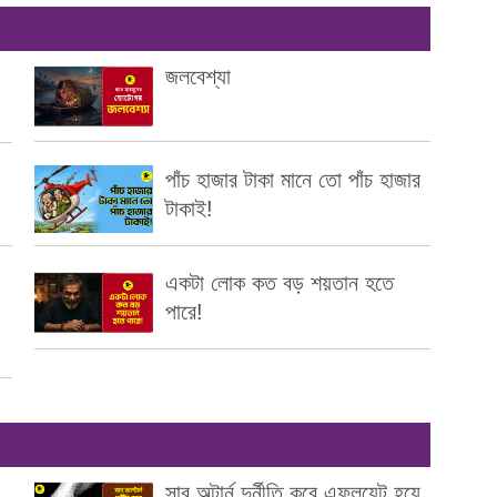
জলবেশ্যা
পাঁচ হাজার টাকা মানে তো পাঁচ হাজার
টাকাই!
একটা লোক কত বড় শয়তান হতে
পারে!
সাব অল্টার্ন দুর্নীতি করে এফলুয়েন্ট হয়ে