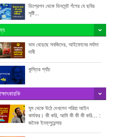
ডিপ্রেশন থেকে ভিনসেন্ট গঁগের যে ছবির
সৃষ্টি...
ম্য
ভাব বেড়েছে সবজিদের, আইফোনের মর্যাদা
দাবী
কুস্তির প্যাঁচ
াক্ষাৎকারকি
ঘুম থেকে উঠে দেখলেন শরিয়া আইন
কার্যকর। কী করি, আমি কী কী কী করি… :
জনৈক ইনফ্লুয়েন্সার