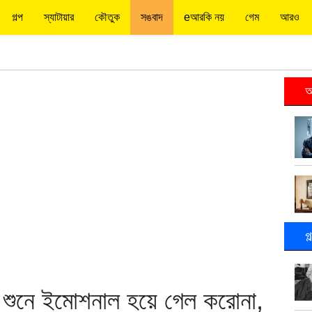
গল্প
স্যাটায়ার
কৌতুক
সঙবাদ
eআরকি নয়
গেম
আরও
আ
গ
শুনে ইমোশনাল হয়ে গেল করোনা,