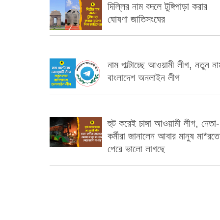
দিল্লির নাম বদলে টুঙ্গিপাড়া করার
ঘোষণা জাতিসংঘের
নাম পাল্টাচ্ছে আওয়ামী লীগ, নতুন না
বাংলাদেশ অনলাইন লীগ
হুট করেই চাঙ্গা আওয়ামী লীগ, নেতা-
কর্মীরা জানালেন আবার মানুষ মা*রতে
পেরে ভালো লাগছে