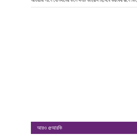
আওয়ামী লীগে যোগদানের ফলে দলটি ভাইরাস হিসেবে ভয়ংকর রূপে 
আরও eআরকি