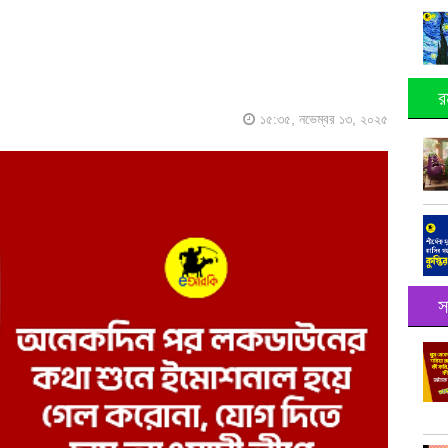
র
১৫:৩৫, নভেম্বর ১৩, ২০২৫
স