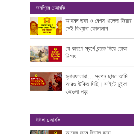
জনপ্রিয় eআরকি
আহমদ ছফা ও বেগম খালেদা জিয়ার
সেই বিখ্যাত ফোনালাপ
যে কারণে স্বর্গে বন্দুক নিয়ে ঢোকা
নিষেধ
হ্লারফালারা… স্বপ্ন ছাড়া আমি
আরও উক্তি দিছি। সাইটে ঢুইকা
ওইগুলা পড়!
টাটকা eআরকি
আরেক জন্মে বিড়াল হবো