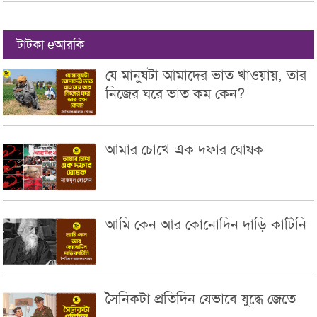
টাটকা eআরকি
যে মানুষটা আমাদের ভাত খাওয়ায়, তার
নিজের ঘরে ভাত কম কেন?
আমার চোখে এক দফার ঘোষক
আমি কেন আর কোনোদিন দাড়ি কাটিনি
সৈনিকটা প্রতিদিন যেভাবে যুদ্ধে জেতে