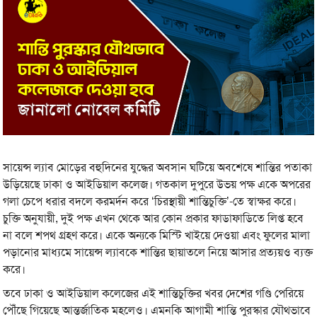
সায়েন্স ল্যাব মোড়ের বহুদিনের যুদ্ধের অবসান ঘটিয়ে অবশেষে শান্তির পতাকা
উড়িয়েছে ঢাকা ও আইডিয়াল কলেজ। গতকাল দুপুরে উভয় পক্ষ একে অপরের
গলা চেপে ধরার বদলে করমর্দন করে ‘চিরস্থায়ী শান্তিচুক্তি’-তে স্বাক্ষর করে।
চুক্তি অনুযায়ী, দুই পক্ষ এখন থেকে আর কোন প্রকার ফাডাফাডিতে লিপ্ত হবে
না বলে শপথ গ্রহণ করে। একে অন্যকে মিস্টি খাইয়ে দেওয়া এবং ফুলের মালা
পড়ানোর মাধ্যমে সায়েন্স ল্যাবকে শান্তির ছায়াতলে নিয়ে আসার প্রত্যয়ও ব্যক্ত
করে।
তবে ঢাকা ও আইডিয়াল কলেজের এই শান্তিচুক্তির খবর দেশের গণ্ডি পেরিয়ে
পৌঁছে গিয়েছে আন্তর্জাতিক মহলেও। এমনকি আগামী শান্তি পুরস্কার যৌথভাবে