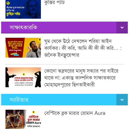
কুস্তির প্যাঁচ
সাক্ষাৎকারকি
ঘুম থেকে উঠে দেখলেন শরিয়া আইন
কার্যকর। কী করি, আমি কী কী কী করি… :
জনৈক ইনফ্লুয়েন্সার
কোনো ভদ্রঘরের মানুষ সন্ধ্যার পর বাইরে
থাকে না: একান্ত কাল্পনিক সাক্ষাতকারে
মোহাম্মদপুরের ছিনতাইকারী
স্যাটায়ার
বেস্টিকে ব্লক মারার রোমান Aura