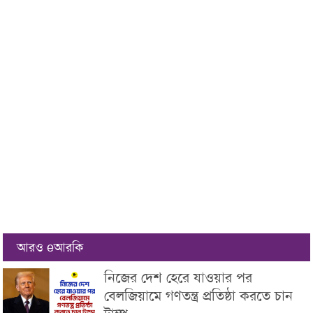
আরও eআরকি
নিজের দেশ হেরে যাওয়ার পর
বেলজিয়ামে গণতন্ত্র প্রতিষ্ঠা করতে চান