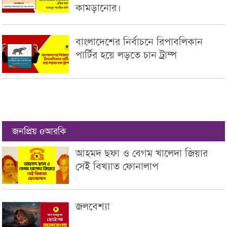
কামড়ানোর।
বাংলাদেশের নির্বাচনে রিপাবলিকান
পার্টির হয়ে লড়তে চান ট্রাম্প
জনপ্রিয় eআরকি
আহমদ ছফা ও বেগম খালেদা জিয়ার
সেই বিখ্যাত ফোনালাপ
জলবেশ্যা