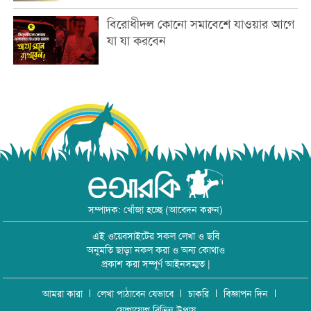
বিরোধীদল কোনো সমাবেশে যাওয়ার আগে
যা যা করবেন
সম্পাদক: খোঁজা হচ্ছে (আবেদন করুন)
এই ওয়েবসাইটের সকল লেখা ও ছবি
অনুমতি ছাড়া নকল করা ও অন্য কোথাও
প্রকাশ করা সম্পূর্ণ আইনসম্মত |
আমরা কারা
লেখা পাঠাবেন যেভাবে
চাকরি
বিজ্ঞাপন দিন
যোগাযোগ বিভিন্ন উপায়