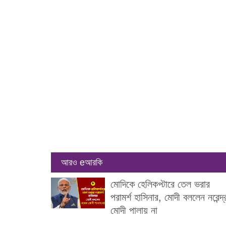
আরও eআরকি
মোদিকে হেলিকপ্টারে তেল ভরার
পরামর্শ হাসিনার, মোদী বললেন নরেন্দ্
মোদী পালায় না