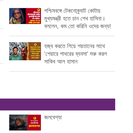
পশ্চিমবঙ্গে টেকনোক্র্যাট কোটায়
মুখ্যমন্ত্রী হতে চান শেখ হাসিনা।
বললেন, কম তো করিনি ওদের জন্য!
হজ্ব করতে গিয়ে শয়তানের সাথে
'শেয়ারে পাথরের ব্যবসা' শুরু করল
সাকিব আল হাসান
জলবেশ্যা