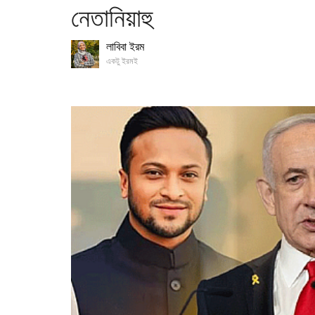
নেতানিয়াহু
লাবিবা ইরম
একটু ইরমই