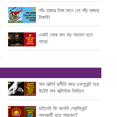
পাঁচ হাজার টাকা মানে তো পাঁচ হাজার
টাকাই!
একটা লোক কত বড় শয়তান হতে
পারে!
সাব অল্টার্ন দুর্নীতি করে এফলুয়েন্ট হয়ে
উঠেই সাব অল্টার্নকে নির্যাতন
চাইলেই কি আপনি প্রেসিডেন্ট
পদপ্রার্থী হতে পারবেন?