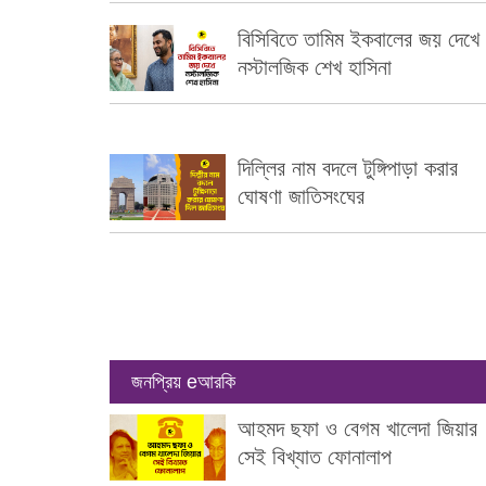
বিসিবিতে তামিম ইকবালের জয় দেখে
নস্টালজিক শেখ হাসিনা
দিল্লির নাম বদলে টুঙ্গিপাড়া করার
ঘোষণা জাতিসংঘের
জনপ্রিয় eআরকি
আহমদ ছফা ও বেগম খালেদা জিয়ার
সেই বিখ্যাত ফোনালাপ