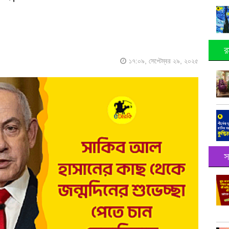
র
১৭:০৯, সেপ্টেম্বর ২৯, ২০২৫
স