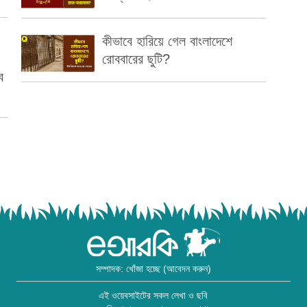
কীভাবে হারিয়ে গেল বাংলাদেশে
রোববারের ছুটি?
ব
সম্পাদক: খোঁজা হচ্ছে (আবেদন করুন)
এই ওয়েবসাইটের সকল লেখা ও ছবি