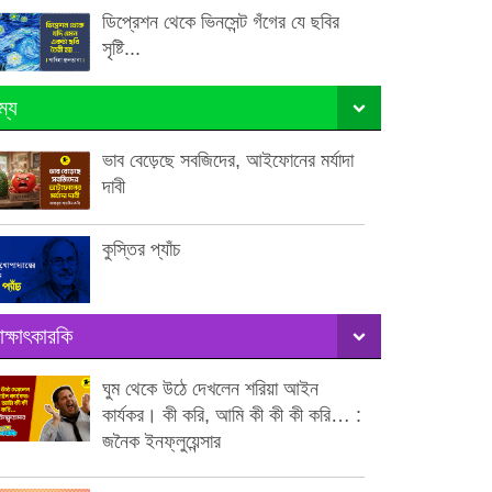
ডিপ্রেশন থেকে ভিনসেন্ট গঁগের যে ছবির
সৃষ্টি...
ম্য
ভাব বেড়েছে সবজিদের, আইফোনের মর্যাদা
দাবী
কুস্তির প্যাঁচ
াক্ষাৎকারকি
ঘুম থেকে উঠে দেখলেন শরিয়া আইন
কার্যকর। কী করি, আমি কী কী কী করি… :
জনৈক ইনফ্লুয়েন্সার