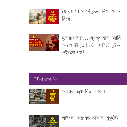
যে কারণে স্বর্গে বন্দুক নিয়ে ঢোকা
নিষেধ
হ্লারফালারা… স্বপ্ন ছাড়া আমি
আরও উক্তি দিছি। সাইটে ঢুইকা
ওইগুলা পড়!
টাটকা eআরকি
আরেক জন্মে বিড়াল হবো
লা*শটা ‘ভয়ংকর ডাকাত’ মুকুটের