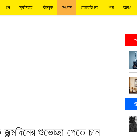
গল্প
স্যাটায়ার
কৌতুক
সঙবাদ
eআরকি নয়
গেম
আরও
আ
গ
ন্মদিনের শুভেচ্ছা পেতে চান