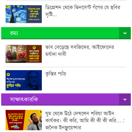
ডিপ্রেশন থেকে ভিনসেন্ট গঁগের যে ছবির
সৃষ্টি...
রম্য
ভাব বেড়েছে সবজিদের, আইফোনের
মর্যাদা দাবী
কুস্তির প্যাঁচ
সাক্ষাৎকারকি
ঘুম থেকে উঠে দেখলেন শরিয়া আইন
কার্যকর। কী করি, আমি কী কী কী করি… :
জনৈক ইনফ্লুয়েন্সার