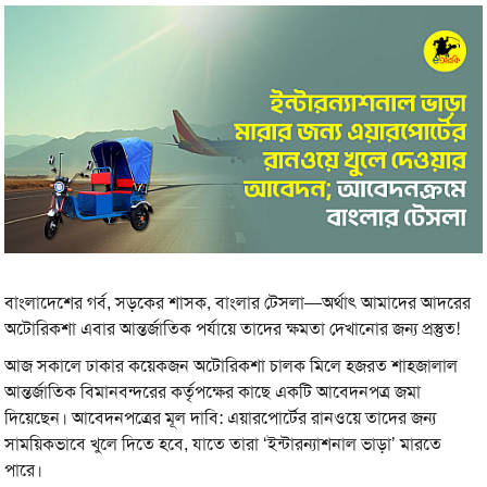
বাংলাদেশের গর্ব, সড়কের শাসক, বাংলার টেসলা—অর্থাৎ আমাদের আদরের
অটোরিকশা এবার আন্তর্জাতিক পর্যায়ে তাদের ক্ষমতা দেখানোর জন্য প্রস্তুত!
আজ সকালে ঢাকার কয়েকজন অটোরিকশা চালক মিলে হজরত শাহজালাল
আন্তর্জাতিক বিমানবন্দরের কর্তৃপক্ষের কাছে একটি আবেদনপত্র জমা
দিয়েছেন। আবেদনপত্রের মূল দাবি: এয়ারপোর্টের রানওয়ে তাদের জন্য
সাময়িকভাবে খুলে দিতে হবে, যাতে তারা ‘ইন্টারন্যাশনাল ভাড়া’ মারতে
পারে।