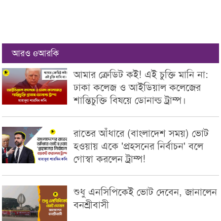
আরও eআরকি
আমার ক্রেডিট ক‌ই! এই চুক্তি মানি না:
ঢাকা কলেজ ও আইডিয়াল কলেজের
শান্তিচুক্তি বিষয়ে ডোনাল্ড ট্রাম্প।
রাতের আঁধারে (বাংলাদেশ সময়) ভোট
হ‌ওয়ায় একে 'প্রহসনের নির্বাচন' বলে
গোস্বা করলেন ট্রাম্প!
শুধু এনসিপিকেই ভোট দেবেন, জানালেন
বনশ্রীবাসী