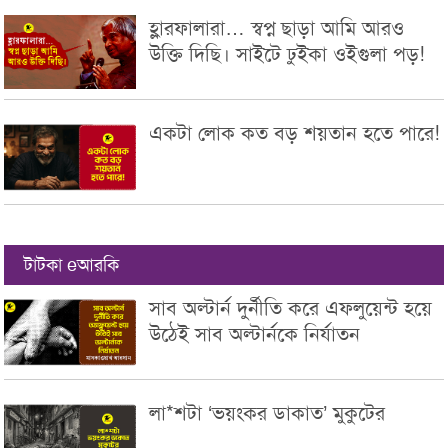
হ্লারফালারা… স্বপ্ন ছাড়া আমি আরও
উক্তি দিছি। সাইটে ঢুইকা ওইগুলা পড়!
একটা লোক কত বড় শয়তান হতে পারে!
টাটকা eআরকি
সাব অল্টার্ন দুর্নীতি করে এফলুয়েন্ট হয়ে
উঠেই সাব অল্টার্নকে নির্যাতন
লা*শটা ‘ভয়ংকর ডাকাত’ মুকুটের