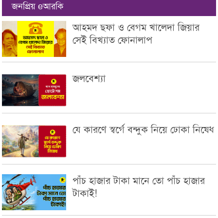
জনপ্রিয় eআরকি
আহমদ ছফা ও বেগম খালেদা জিয়ার
সেই বিখ্যাত ফোনালাপ
জলবেশ্যা
যে কারণে স্বর্গে বন্দুক নিয়ে ঢোকা নিষেধ
পাঁচ হাজার টাকা মানে তো পাঁচ হাজার
টাকাই!