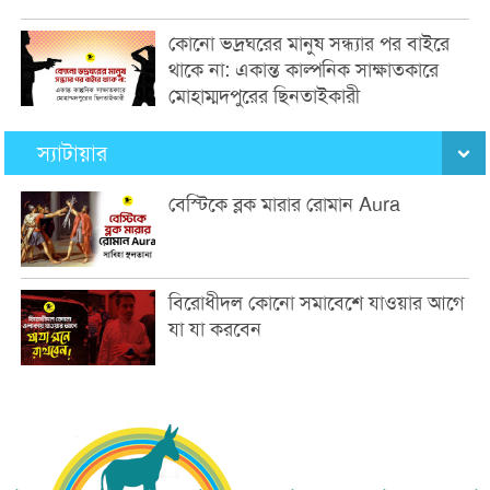
কোনো ভদ্রঘরের মানুষ সন্ধ্যার পর বাইরে
থাকে না: একান্ত কাল্পনিক সাক্ষাতকারে
মোহাম্মদপুরের ছিনতাইকারী
স্যাটায়ার
বেস্টিকে ব্লক মারার রোমান Aura
বিরোধীদল কোনো সমাবেশে যাওয়ার আগে
যা যা করবেন