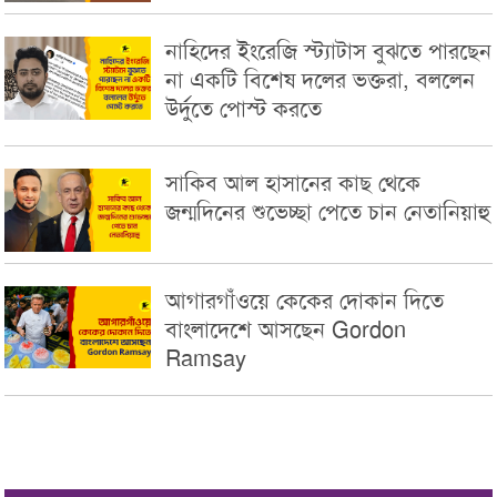
নাহিদের ইংরেজি স্ট্যাটাস বুঝতে পারছেন
না একটি বিশেষ দলের ভক্তরা, বললেন
উর্দুতে পোস্ট করতে
সাকিব আল হাসানের কাছ থেকে
জন্মদিনের শুভেচ্ছা পেতে চান নেতানিয়াহু
আগারগাঁওয়ে কেকের দোকান দিতে
বাংলাদেশে আসছেন Gordon
Ramsay