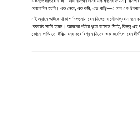
একসঙ্গে দাঁড়িয়ে থাকা—এটা রাস্তার জন্য এক ধরনের সম্মান। রাস্তা
কোনোদিন হয়নি। এত নেতা, এত কর্মী, এত গাড়ি—এ যেন এক উৎসব
এই জ্যামে আটকে থাকা গাড়িগুলোও যেন নিজেদের সৌভাগ্যবান মনে 
রেকর্ডের সাক্ষী হলাম। আমাদের শরীরে ধুলো জমেছে ঠিকই, কিন্তু 
কোনো গাড়ি তো ইঞ্জিন বন্ধ করে বিশ্রাম নিতেও শুরু করেছিল, যেন দীর্