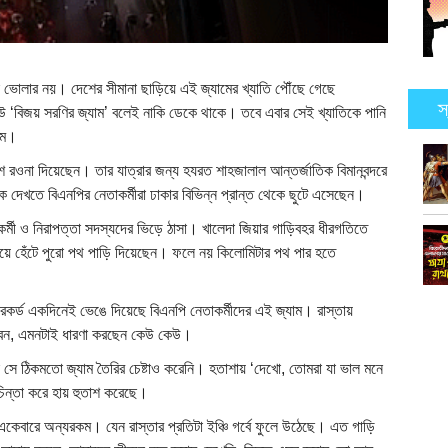
ই ভোলার নয়। দেশের সীমানা ছাড়িয়ে এই জ্যামের খ্যাতি পৌঁছে গেছে
স
বিজয় সরণির জ্যাম’ বলেই নাকি ডেকে থাকে। তবে এবার সেই খ্যাতিকে পানি
যাম।
শে রওনা দিয়েছেন। তার যাত্রার জন্য হযরত শাহজালাল আন্তর্জাতিক বিমানবন্দরে
কে দেখতে বিএনপির নেতাকর্মীরা ঢাকার বিভিন্ন প্রান্ত থেকে ছুটে এসেছেন।
তাকর্মী ও নিরাপত্তা সদস্যদের ভিড়ে ঠাসা। খালেদা জিয়ার গাড়িবহর ধীরগতিতে
পায়ে হেঁটে পুরো পথ পাড়ি দিয়েছেন। ফলে নয় কিলোমিটার পথ পার হতে
র রেকর্ড একদিনেই ভেঙে দিয়েছে বিএনপি নেতাকর্মীদের এই জ্যাম। রাস্তায়
বেন, এমনটাই ধারণা করছেন কেউ কেউ।
সে ঠিকমতো জ্যাম তৈরির চেষ্টাও করেনি। হতাশায় ‘দেখো, তোমরা যা ভাল মনে
চিন্তা করে হায় হুতাশ করেছে।
 একেবারে অন্যরকম। যেন রাস্তার প্রতিটা ইঞ্চি গর্বে ফুলে উঠেছে। এত গাড়ি