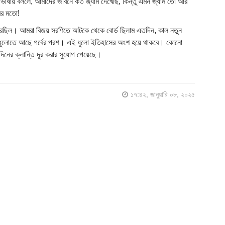
র ভাষায় বললে, আমাদের জীবনে কত জ্যাম দেখেছি, কিন্তু এমন জ্যাম তো আর
ের মতো!
করছিল। আমরা বিজয় সরণিতে আটকে থেকে বোর্ড ছিলাম এতদিন, কাল নতুন
এই ধুলোতে আছে গর্বের পরশ। এই ধুলো ইতিহাসের অংশ হয়ে থাকবে। কোনো
ঘদিনের ক্লান্তি দূর করার সুযোগ পেয়েছে।
১৭:৪২, জানুয়ারি ০৮, ২০২৫