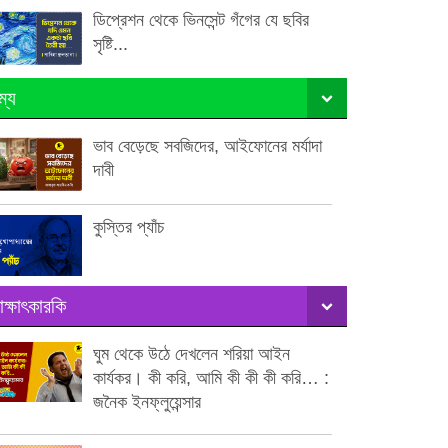
ডিপ্রেশন থেকে ভিনসেন্ট গঁগের যে ছবির
সৃষ্টি...
ম্য
ভাব বেড়েছে সবজিদের, আইফোনের মর্যাদা
দাবী
কুস্তির প্যাঁচ
াক্ষাৎকারকি
ঘুম থেকে উঠে দেখলেন শরিয়া আইন
কার্যকর। কী করি, আমি কী কী কী করি… :
জনৈক ইনফ্লুয়েন্সার