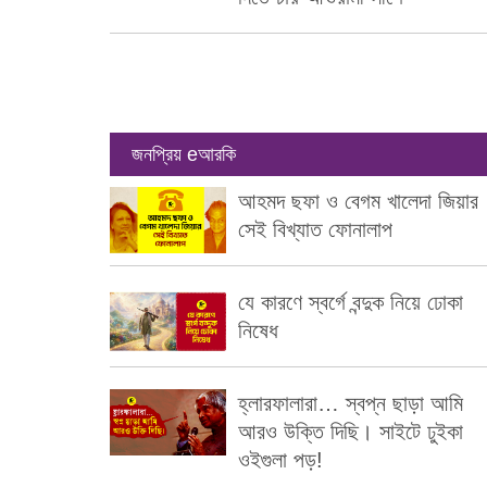
জনপ্রিয় eআরকি
আহমদ ছফা ও বেগম খালেদা জিয়ার
সেই বিখ্যাত ফোনালাপ
যে কারণে স্বর্গে বন্দুক নিয়ে ঢোকা
নিষেধ
হ্লারফালারা… স্বপ্ন ছাড়া আমি
আরও উক্তি দিছি। সাইটে ঢুইকা
ওইগুলা পড়!