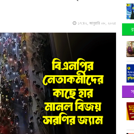
১৭:৪২, জানুয়ারি ০৮, ২০২৫
র
স