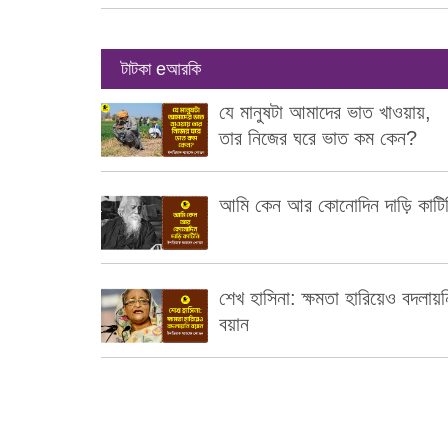
টাটকা eআরকি
যে মানুষটা আমাদের ভাত খাওয়ায়,
তার নিজের ঘরে ভাত কম কেন?
আমি কেন আর কোনোদিন দাড়ি কাটি
শেখ হাসিনা: ক্ষমতা হারিয়েও বদলায়ন
বয়ান