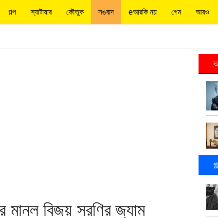
গল্প
স্যাটায়ার
কৌতুক
সঙবাদ
eআরকি নয়
গেম
আরও
আ
গ
ার মানল বিজয় সরণির জ্যাম