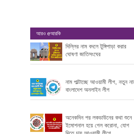
আরও eআরকি
দিল্লির নাম বদলে টুঙ্গিপাড়া করার
ঘোষণা জাতিসংঘের
নাম পাল্টাচ্ছে আওয়ামী লীগ, নতুন না
বাংলাদেশ অনলাইন লীগ
অনেকদিন পর লকডাউনের কথা শুনে
ইমোশনাল হয়ে গেল করোনা, যোগ
দিতে চায় আওয়ামী লীগে