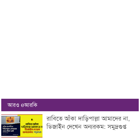
আরও eআরকি
রাবিতে আঁকা দাড়িপাল্লা আমাদের না,
ডিজাইন দেখেন অন্যরকম: সমুদ্রগুপ্ত