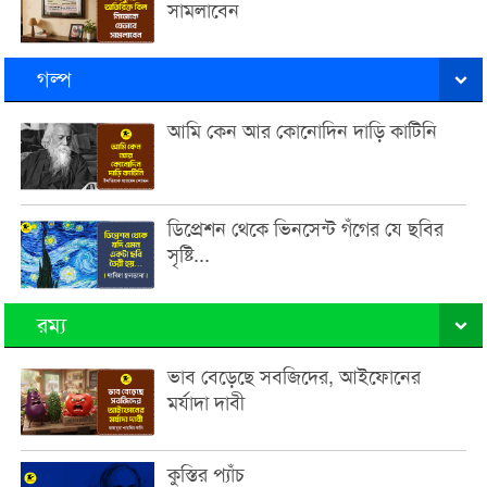
সামলাবেন
গল্প
আমি কেন আর কোনোদিন দাড়ি কাটিনি
ডিপ্রেশন থেকে ভিনসেন্ট গঁগের যে ছবির
সৃষ্টি...
রম্য
ভাব বেড়েছে সবজিদের, আইফোনের
মর্যাদা দাবী
কুস্তির প্যাঁচ