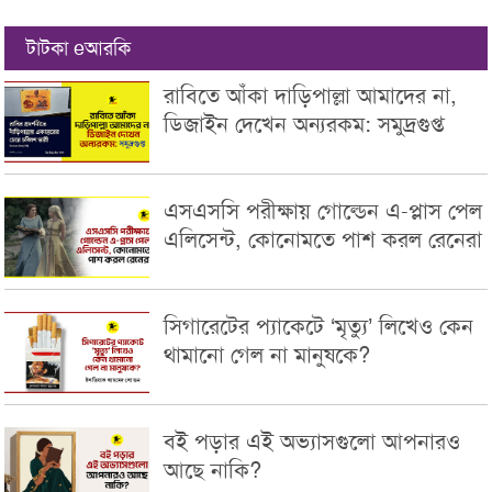
টাটকা eআরকি
রাবিতে আঁকা দাড়িপাল্লা আমাদের না,
ডিজাইন দেখেন অন্যরকম: সমুদ্রগুপ্ত
এসএসসি পরীক্ষায় গোল্ডেন এ-প্লাস পেল
এলিসেন্ট, কোনোমতে পাশ করল রেনেরা
সিগারেটের প্যাকেটে ‘মৃত্যু’ লিখেও কেন
থামানো গেল না মানুষকে?
বই পড়ার এই অভ্যাসগুলো আপনারও
আছে নাকি?