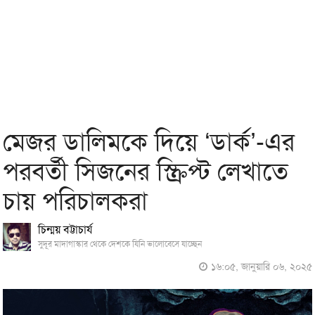
মেজর ডালিমকে দিয়ে ‘ডার্ক’-এর
পরবর্তী সিজনের স্ক্রিপ্ট লেখাতে
চায় পরিচালকরা
চিন্ময় বট্টাচার্য
সুদূর মাদাগাস্কার থেকে দেশকে যিনি ভালোবেসে যাচ্ছেন
১৬:০৫, জানুয়ারি ০৬, ২০২৫