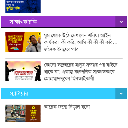
সাক্ষাৎকারকি
ঘুম থেকে উঠে দেখলেন শরিয়া আইন
কার্যকর। কী করি, আমি কী কী কী করি… :
জনৈক ইনফ্লুয়েন্সার
কোনো ভদ্রঘরের মানুষ সন্ধ্যার পর বাইরে
থাকে না: একান্ত কাল্পনিক সাক্ষাতকারে
মোহাম্মদপুরের ছিনতাইকারী
স্যাটায়ার
আরেক জন্মে বিড়াল হবো