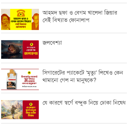
আহমদ ছফা ও বেগম খালেদা জিয়ার
সেই বিখ্যাত ফোনালাপ
জলবেশ্যা
সিগারেটের প্যাকেটে ‘মৃত্যু’ লিখেও কেন
থামানো গেল না মানুষকে?
যে কারণে স্বর্গে বন্দুক নিয়ে ঢোকা নিষেধ