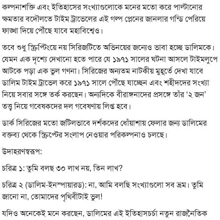
কল্পনাশক্তি এবং ইতিহাসের সংখ্যাগুলোকে মনের মতো করে পাল্টানোর
ক্ষমতার বদৌলতে টাইম ট্রাভেলের এই গল্প প্লেনের জানলার গন্ডি পেরিয়ে
ফাঙ্খা দিয়ে পৌঁছে যাবে মহাবিশ্বেও।
তবে শুধু স্ক্রিপ্টিংয়ে নয় সিরিজটিতে অভিনয়ের জন্যেও ভাবা হচ্ছে ডালিমকে।
যেমন এক দৃশ্যে দেখানো হতে পারে যে ১৯৭১ সালের ঘটনা আসলে টাইমলুপে
আটকে পড়া এক ভুল গণনা। সিরিজের অন্যতম নাটকীয় মুহূর্তে দেখা যাবে
ডালিম টাইম ট্রাভেল করে ১৯৭১ সালে পৌঁছে যাচ্ছেন এবং শহীদদের সংখ্যা
নিয়ে সবার সঙ্গে তর্ক করছেন। অন্যদিকে বীরাঙ্গনাদের প্রসঙ্গে তাঁর ‘২ জন’
তত্ত্ব নিয়ে গবেষকদের দল গবেষণায় লিপ্ত হবে।
ডার্ক সিরিজের মতো জটিলভাবে দর্শকদের ধোঁয়াশায় ফেলার জন্য ডালিমের
বক্তব্য থেকে স্ক্রিপ্টের সংলাপ নেওয়ার পরিকল্পনাও চলছে।
উদাহরণস্বরূপ:
চরিত্র ১: তুমি বলছ ৩০ লাখ নয়, তিন লাখ?
চরিত্র ২ (ডালিম-ইনস্পায়ারড): না, আমি বলছি সংখ্যাগুলো সব ভ্রম। তুমি
জানো না, তোমাদের পৃথিবীটাই ভুল!
যদিও অনেকেই মনে করছেন, ডালিমের এই ইতিহাসচর্চা নতুন রাজনৈতিক