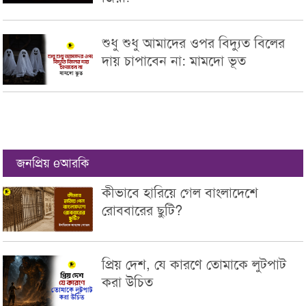
শুধু শুধু আমাদের ওপর বিদ্যুত বিলের
দায় চাপাবেন না: মামদো ভূত
জনপ্রিয় eআরকি
কীভাবে হারিয়ে গেল বাংলাদেশে
রোববারের ছুটি?
প্রিয় দেশ, যে কারণে তোমাকে লুটপাট
করা উচিত