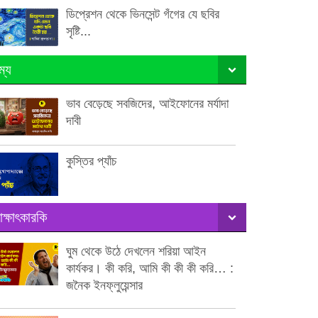
ডিপ্রেশন থেকে ভিনসেন্ট গঁগের যে ছবির
সৃষ্টি...
ম্য
ভাব বেড়েছে সবজিদের, আইফোনের মর্যাদা
দাবী
কুস্তির প্যাঁচ
াক্ষাৎকারকি
ঘুম থেকে উঠে দেখলেন শরিয়া আইন
কার্যকর। কী করি, আমি কী কী কী করি… :
জনৈক ইনফ্লুয়েন্সার