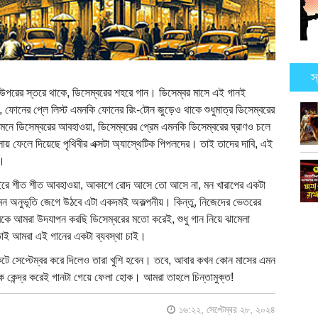
স
 উপরের স্তরে থাকে, ডিসেম্বরের শহরে গান। ডিসেম্বর মাসে এই গানই
 ফোনের প্লে লিস্ট এমনকি ফোনের রিং-টোন জুড়েও থাকে শুধুমাত্র ডিসেম্বরের
ে ডিসেম্বরের আবহাওয়া, ডিসেম্বরের প্রেম এমনকি ডিসেম্বরের ঘ্রাণও চলে
য় ফেলে দিয়েছে পৃথিবীর এক্সটা অ্যাস্থেটিক পিপলদের। তাই তাদের দাবি, এই
হয়।
াইরে শীত শীত আবহাওয়া, আকাশে রোদ আসে তো আসে না, মন খারাপের একটা
এমন অনুভূতি জেগে উঠবে এটা একদমই অকল্পনীয়। কিন্তু, নিজেদের ভেতরের
কে আমরা উদযাপন করছি ডিসেম্বরের মতো করেই, শুধু গান নিয়ে ঝামেলা
 তাই আমরা এই গানের একটা ব্যবস্থা চাই।
ে সেপ্টেম্বর করে দিলেও তারা খুশি হবেন। তবে, আবার কখন কোন মাসের এমন
কে কেন্দ্র করেই গানটা গেয়ে ফেলা হোক। আমরা তাহলে চিন্তামুক্ত!
১৬:২২, সেপ্টেম্বর ২৮, ২০২৪