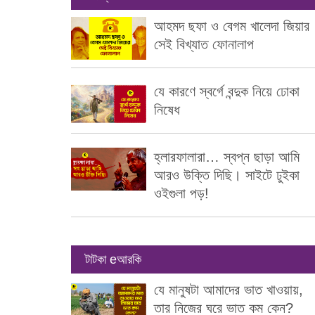
আহমদ ছফা ও বেগম খালেদা জিয়ার
সেই বিখ্যাত ফোনালাপ
যে কারণে স্বর্গে বন্দুক নিয়ে ঢোকা
নিষেধ
হ্লারফালারা… স্বপ্ন ছাড়া আমি
আরও উক্তি দিছি। সাইটে ঢুইকা
ওইগুলা পড়!
টাটকা eআরকি
যে মানুষটা আমাদের ভাত খাওয়ায়,
তার নিজের ঘরে ভাত কম কেন?