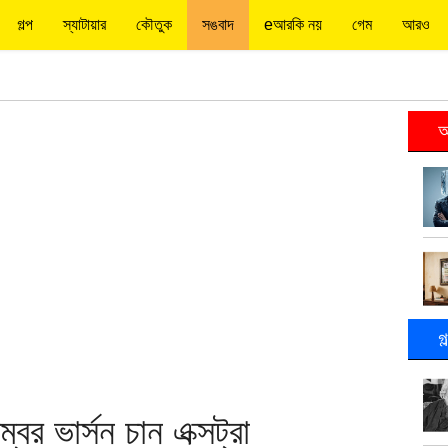
গল্প
স্যাটায়ার
কৌতুক
সঙবাদ
eআরকি নয়
গেম
আরও
আ
গ
বর ভার্সন চান এক্সট্রা