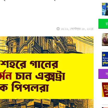
র
১৬:২২, সেপ্টেম্বর ২৮, ২০২৪
স