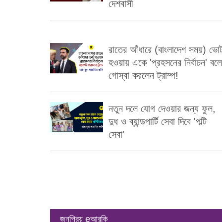
দেশবাসী
রাতের আঁধারে (বাংলাদেশ সময়) ভো
হ‌ওয়ায় একে 'প্রহসনের নির্বাচন' বলে
গোস্বা করলেন ট্রাম্প!
নতুন দলে যোগ দেওয়ার জন্য ফুল,
দুধ ও ব্যান্ডপার্টি সেবা দিবে 'পল্টি
সেবা'
জনপ্রিয় eআরকি