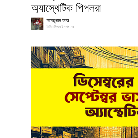
অ্যাস্থেটিক পিপলরা
আনজুমান আরা
তিনি মফিদুল ইসলাম নন