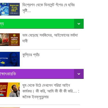
ডিপ্রেশন থেকে ভিনসেন্ট গঁগের যে ছবির
সৃষ্টি...
ম্য
ভাব বেড়েছে সবজিদের, আইফোনের মর্যাদা
দাবী
কুস্তির প্যাঁচ
াক্ষাৎকারকি
ঘুম থেকে উঠে দেখলেন শরিয়া আইন
কার্যকর। কী করি, আমি কী কী কী করি… :
জনৈক ইনফ্লুয়েন্সার