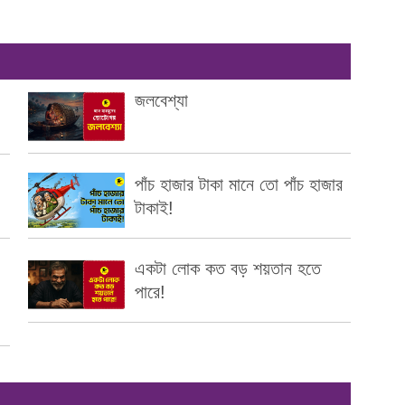
জলবেশ্যা
পাঁচ হাজার টাকা মানে তো পাঁচ হাজার
টাকাই!
একটা লোক কত বড় শয়তান হতে
পারে!