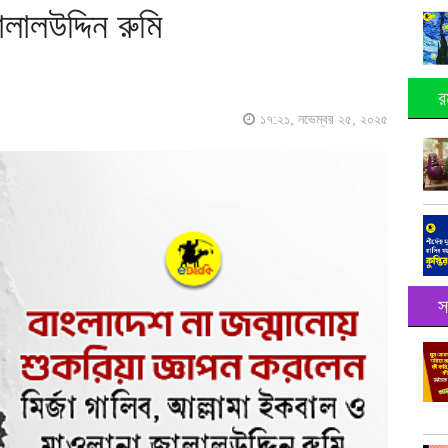
ালউদ্দিন রুমি
র
১৭:২১, নভেম্বর ২৫, ২০২৫
স