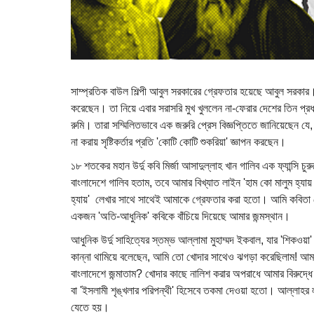
সাম্প্রতিক বাউল শিল্পী আবুল সরকারের গ্রেফতার হয়েছে আবুল সরকার। 
করেছেন। তা নিয়ে এবার সরাসরি মুখ খুললেন না-ফেরার দেশের তিন প্রধ
রুমি। তারা সম্মিলিতভাবে এক জরুরি প্রেস বিজ্ঞপ্তিতে জানিয়েছেন 
না করায় সৃষ্টিকর্তার প্রতি 'কোটি কোটি শুকরিয়া' জ্ঞাপন করছেন।
১৮ শতকের মহান উর্দু কবি মির্জা আসাদুল্লাহ খান গালিব এক ফ্যান্সি 
বাংলাদেশে গালিব হতাম, তবে আমার বিখ্যাত লাইন 'হাম কো মালুম হ্যায়
হ্যায়' লেখার সাথে সাথেই আমাকে গ্রেফতার করা হতো। আমি কবিতা লে
একজন 'অতি-আধুনিক' কবিকে বাঁচিয়ে দিয়েছে আমার জন্মস্থান।
আধুনিক উর্দু সাহিত্যের স্তম্ভ আল্লামা মুহাম্মদ ইকবাল, যার 'শিকওয়
কান্না থামিয়ে বলেছেন, আমি তো খোদার সাথেও ঝগড়া করেছিলাম! 
বাংলাদেশে জন্মাতাম? খোদার কাছে নালিশ করার অপরাধে আমার বিরুদ্ধে
বা 'ইসলামী শৃঙ্খলার পরিপন্থী' হিসেবে তকমা দেওয়া হতো। আল্লাহর 
যেতে হয়।