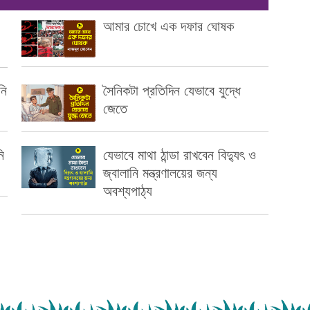
আমার চোখে এক দফার ঘোষক
নি
সৈনিকটা প্রতিদিন যেভাবে যুদ্ধে
জেতে
ি
যেভাবে মাথা ঠান্ডা রাখবেন বিদ্যুৎ ও
জ্বালানি মন্ত্রণালয়ের জন্য
অবশ্যপাঠ্য