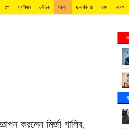
গল্প
স্যাটায়ার
কৌতুক
সঙবাদ
eআরকি নয়
গেম
আরও
আ
গ
জ্ঞাপন করলেন মির্জা গালিব,