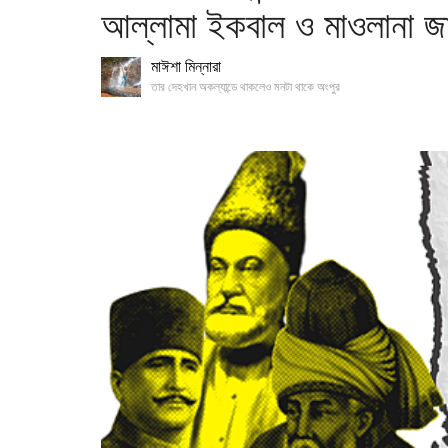
আল্লামা ইকবাল ও মাওলানা জাল
মাঈশা মিন্নারা
তার দেহখান অকল্যান্ডে থাকলেও মনটা থাকে অংপুর