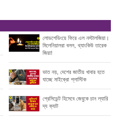
লোডশেডিংয়ে ফিরে এল নস্টালজিয়া।
মিলেনিয়ালরা বলল, থ্যাংকিউ তারেক
জিয়া!
ভাত নয়, দেশের জাতীয় খাবার হতে
যাচ্ছে মাইক্রো প্লাস্টিক
প্রেসিডেন্ট হিসেবে জেবুকে চান ল্যারি
দ্য ক্যাট