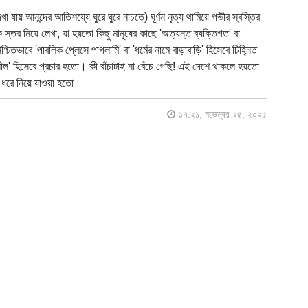
 যায় আনন্দের আতিশয্যে ঘুরে ঘুরে নাচতে) ঘূর্ণন নৃত্য থামিয়ে গভীর স্বস্তির
তর নিয়ে লেখা, যা হয়তো কিছু মানুষের কাছে 'অত্যন্ত ব্যক্তিগত' বা
ভাবে 'পাবলিক প্লেসে পাগলামি' বা 'ধর্মের নামে বাড়াবাড়ি' হিসেবে চিহ্নিত
 হিসেবে প্রচার হতো। কী বাঁচাটাই না বেঁচে গেছি! এই দেশে থাকলে হয়তো
 ধরে নিয়ে যাওয়া হতো।
১৭:২১, নভেম্বর ২৫, ২০২৫