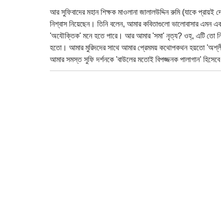
আর সুফিবাদের মহান শিক্ষক মাওলানা জালালউদ্দিন রুমি (যাকে প্রায়ই দেখা
নিশ্বাস নিয়েছেন। তিনি বলেন, আমার কবিতাগুলো ভালোবাসার এমন এক স্
'অযৌক্তিক' মনে হতে পারে। আর আমার 'সমা' নৃত্য? ওহ্, এটি তো নিশ্চিত
হতো। আমার মুরিদদের সাথে আমার প্রেমময় কথোপকথন হয়তো 'অশ্লীল'
আমার সমস্ত সুফি দর্শনকে 'বাউলের মতোই বিপজ্জনক পালাগান' হিসেবে