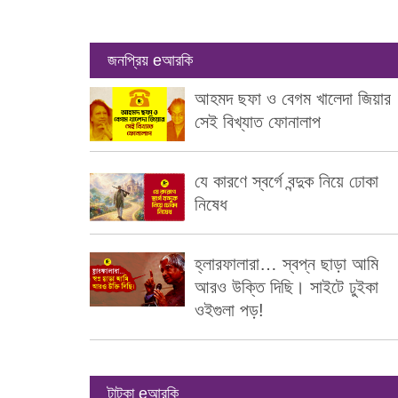
জনপ্রিয় eআরকি
আহমদ ছফা ও বেগম খালেদা জিয়ার
সেই বিখ্যাত ফোনালাপ
যে কারণে স্বর্গে বন্দুক নিয়ে ঢোকা
নিষেধ
হ্লারফালারা… স্বপ্ন ছাড়া আমি
আরও উক্তি দিছি। সাইটে ঢুইকা
ওইগুলা পড়!
টাটকা eআরকি