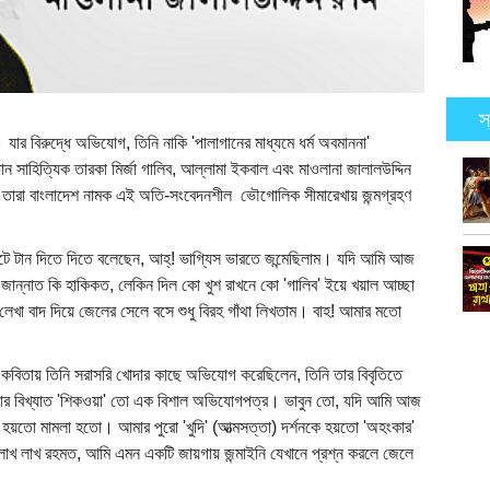
স
যার বিরুদ্ধে অভিযোগ, তিনি নাকি 'পালাগানের মাধ্যমে ধর্ম অবমাননা'
ান সাহিত্যিক তারকা মির্জা গালিব, আল্লামা ইকবাল এবং মাওলানা জালালউদ্দিন
যে, তারা বাংলাদেশ নামক এই অতি-সংবেদনশীল ভৌগোলিক সীমারেখায় জন্মগ্রহণ
চুরুটে টান দিতে দিতে বলেছেন, আহ্! ভাগ্যিস ভারতে জন্মেছিলাম। যদি আমি আজ
 জান্নাত কি হাকিকত, লেকিন দিল কো খুশ রাখনে কো 'গালিব' ইয়ে খয়াল আচ্ছা
খা বাদ দিয়ে জেলের সেলে বসে শুধু বিরহ গাঁথা লিখতাম। বাহ! আমার মতো
া' কবিতায় তিনি সরাসরি খোদার কাছে অভিযোগ করেছিলেন, তিনি তার বিবৃতিতে
আমার বিখ্যাত 'শিকওয়া' তো এক বিশাল অভিযোগপত্র। ভাবুন তো, যদি আমি আজ
 হয়তো মামলা হতো। আমার পুরো 'খুদি' (আত্মসত্তা) দর্শনকে হয়তো 'অহংকার'
লাখ লাখ রহমত, আমি এমন একটি জায়গায় জন্মাইনি যেখানে প্রশ্ন করলে জেলে