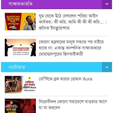
সাক্ষাৎকারকি
ঘুম থেকে উঠে দেখলেন শরিয়া আইন
কার্যকর। কী করি, আমি কী কী কী করি… :
জনৈক ইনফ্লুয়েন্সার
কোনো ভদ্রঘরের মানুষ সন্ধ্যার পর বাইরে
থাকে না: একান্ত কাল্পনিক সাক্ষাতকারে
মোহাম্মদপুরের ছিনতাইকারী
স্যাটায়ার
বেস্টিকে ব্লক মারার রোমান Aura
বিরোধীদল কোনো সমাবেশে যাওয়ার আগে
যা যা করবেন