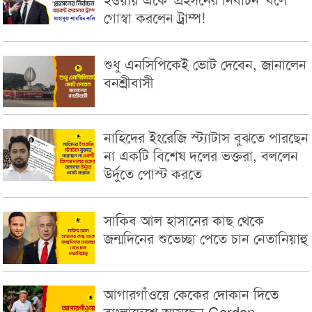
হ‌ওয়ায় একে 'প্রহসনের নির্বাচন' বলে
গোস্বা করলেন ট্রাম্প!
শুধু এনসিপিকেই ভোট দেবেন, জানালেন
বনশ্রীবাসী
নাহিদের ইংরেজি স্ট্যাটাস বুঝতে পারছেন
না একটি বিশেষ দলের ভক্তরা, বললেন
উর্দুতে পোস্ট করতে
সাকিব আল হাসানের কাছ থেকে
জন্মদিনের শুভেচ্ছা পেতে চান নেতানিয়াহু
আগারগাঁওয়ে কেকের দোকান দিতে