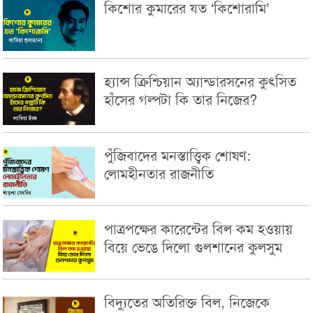
কিশোর কুমারের যত ‘কিশোরামি’
হ্যান্স ক্রিশ্চিয়ান অ্যান্ডারসনের কুৎসিত
হাঁসের গল্পটা কি তার নিজের?
পুঁজিবাদের মনস্তাত্ত্বিক শোষণ:
লোমহীনতার রাজনীতি
পাত্রপক্ষের কারেন্টের বিল কম হওয়ায়
বিয়ে ভেঙে দিলো গুলশানের কুলসুম
বিদ্যুতের অতিরিক্ত বিল, নিজেকে