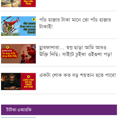
পাঁচ হাজার টাকা মানে তো পাঁচ হাজার
টাকাই!
হ্লারফালারা… স্বপ্ন ছাড়া আমি আরও
উক্তি দিছি। সাইটে ঢুইকা ওইগুলা পড়!
একটা লোক কত বড় শয়তান হতে পারে!
টাটকা eআরকি