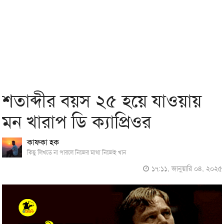
শতাব্দীর বয়স ২৫ হয়ে যাওয়ায়
মন খারাপ ডি ক্যাপ্রিওর
কাফকা হক
কিছু লিখতে না পারলে নিজের মাথা নিজেই খান
১৭:১১, জানুয়ারি ০৪, ২০২৫