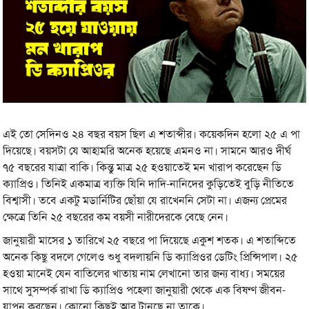
এই তো সেদিনও ২৪ বছর বয়স ছিল এ শতাব্দীর। কয়েকদিন হলো ২৫ এ পা
দিয়েছে। বয়সটা যে আহামরি অনেক হয়েছে এমনও না। সামনে আরও দীর্ঘ
৭৫ বছরের যাত্রা বাকি। কিন্তু মাত্র ২৫ হওয়াতেই মন খারাপ করেছেন ডি
ক্যাপ্রিও। তিনিই একমাত্র ব্যক্তি যিনি দাদি-নানিদের কুড়িতেই বুড়ি নীতিতে
বিশ্বাসী। তবে একটু মডার্নিটির ছোঁয়া যে রাখেননি সেটা না। এজন্য প্রেমের
ক্ষেত্রে তিনি ২৫ বছরের কম বয়সী নারীদেরকে বেছে নেন।
জানুয়ারী মাসের ১ তারিখে ২৫ বছরে পা দিয়েছে একুশ শতক। এ শতাব্দিতে
অনেক কিছু বদলে গেলেও শুধু বদলায়নি ডি ক্যাপ্রিওর ডেটিং প্রিন্সিপাল। ২৫
হওয়া মানেই যেন বাতিলের খাতায় নাম লেখানো তার জন্য বাধ্য। সময়ের
সাথে সুসম্পর্ক রাখা ডি ক্যাপ্রিও পহেলা জানুয়ারী থেকে এক বিষণ্ণ জীবন-
যাপন করছেন। কোনো কিছুই আর টানছে না তাকে।