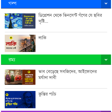
গল্প
ডিপ্রেশন থেকে ভিনসেন্ট গঁগের যে ছবির
সৃষ্টি...
লাকি
রম্য
ভাব বেড়েছে সবজিদের, আইফোনের
মর্যাদা দাবী
কুস্তির প্যাঁচ