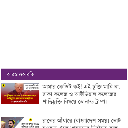
আরও eআরকি
আমার ক্রেডিট ক‌ই! এই চুক্তি মানি না:
ঢাকা কলেজ ও আইডিয়াল কলেজের
শান্তিচুক্তি বিষয়ে ডোনাল্ড ট্রাম্প।
রাতের আঁধারে (বাংলাদেশ সময়) ভোট