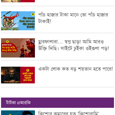
পাঁচ হাজার টাকা মানে তো পাঁচ হাজার
টাকাই!
হ্লারফালারা… স্বপ্ন ছাড়া আমি আরও
উক্তি দিছি। সাইটে ঢুইকা ওইগুলা পড়!
একটা লোক কত বড় শয়তান হতে পারে!
টাটকা eআরকি
কিশোর কুমারের যত ‘কিশোরামি’