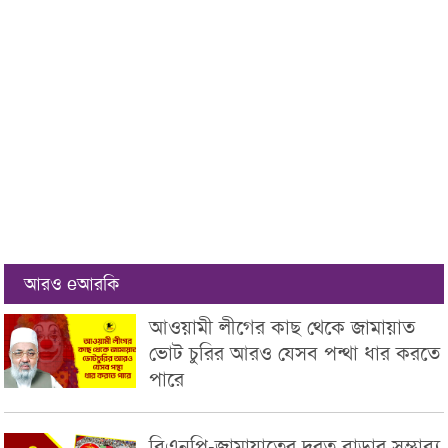
আরও eআরকি
আওয়ামী লীগের কাছ থেকে জামায়াত
ভোট চুরির আরও যেসব পন্থা ধার করতে
পারে
বিএনপি-জামায়াতের দূরত্ব বাড়ার সম্ভাব্য