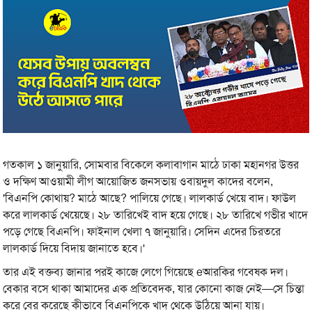
গতকাল ১ জানুয়ারি, সোমবার বিকেলে কলাবাগান মাঠে ঢাকা মহানগর উত্তর
ও দক্ষিণ আওয়ামী লীগ আয়োজিত জনসভায় ওবায়দুল কাদের বলেন,
'বিএনপি কোথায়? মাঠে আছে? পালিয়ে গেছে। লালকার্ড খেয়ে বাদ। ফাউল
করে লালকার্ড খেয়েছে। ২৮ তারিখেই বাদ হয়ে গেছে। ২৮ তারিখে গভীর খাদে
পড়ে গেছে বিএনপি। ফাইনাল খেলা ৭ জানুয়ারি। সেদিন এদের চিরতরে
লালকার্ড দিয়ে বিদায় জানাতে হবে।'
তার এই বক্তব্য জানার পরই কাজে লেগে গিয়েছে eআরকির গবেষক দল।
বেকার বসে থাকা আমাদের এক প্রতিবেদক, যার কোনো কাজ নেই—সে চিন্তা
করে বের করেছে কীভাবে বিএনপিকে খাদ থেকে উঠিয়ে আনা যায়।