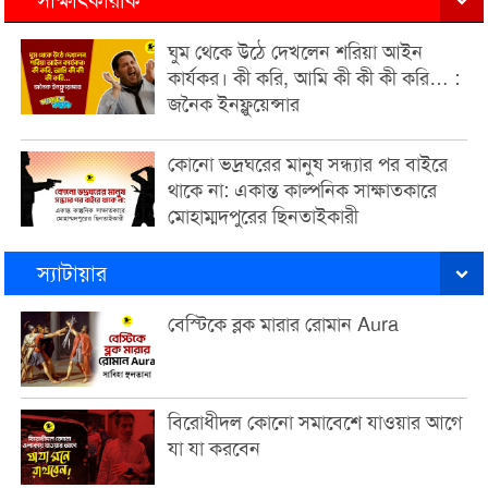
ঘুম থেকে উঠে দেখলেন শরিয়া আইন
কার্যকর। কী করি, আমি কী কী কী করি… :
জনৈক ইনফ্লুয়েন্সার
কোনো ভদ্রঘরের মানুষ সন্ধ্যার পর বাইরে
থাকে না: একান্ত কাল্পনিক সাক্ষাতকারে
মোহাম্মদপুরের ছিনতাইকারী
স্যাটায়ার
বেস্টিকে ব্লক মারার রোমান Aura
বিরোধীদল কোনো সমাবেশে যাওয়ার আগে
যা যা করবেন