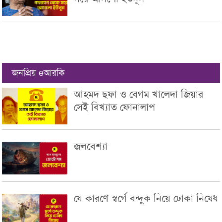
জনপ্রিয় eআরকি
আহমদ ছফা ও বেগম খালেদা জিয়ার
সেই বিখ্যাত ফোনালাপ
জলবেশ্যা
যে কারণে স্বর্গে বন্দুক নিয়ে ঢোকা নিষেধ