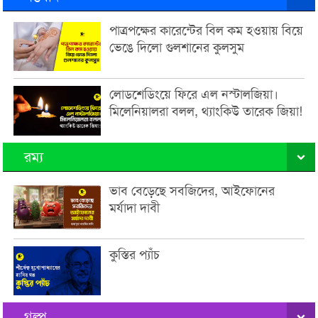
পাত্রপক্ষের কারেন্টের বিল কম হওয়ায় বিয়ে
ভেঙে দিলো গুলশানের কুলসুম
লোডশেডিংয়ে ফিরে এল নস্টালজিয়া।
মিলেনিয়ালরা বলল, থ্যাংকিউ তারেক জিয়া!
রম্য
ভাব বেড়েছে সবজিদের, আইফোনের
মর্যাদা দাবী
কুস্তির প্যাঁচ
গল্প