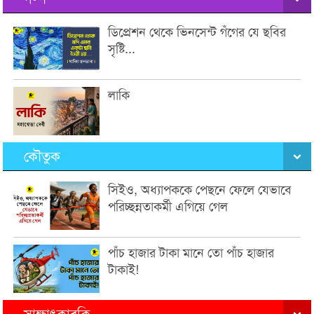
ডিপ্রেশন থেকে ভিনসেন্ট গঁগের যে ছবির
সৃষ্টি...
লাকি
কৌতুক
সিইও, অধ্যাপককে পেছনে ফেলে যেভাবে
পরিচ্ছন্নতাকর্মী এগিয়ে গেল
পাঁচ হাজার টাকা মানে তো পাঁচ হাজার
টাকাই!
সাক্ষাৎকারকি