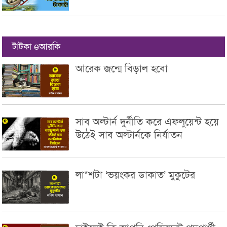
টাটকা eআরকি
আরেক জন্মে বিড়াল হবো
সাব অল্টার্ন দুর্নীতি করে এফলুয়েন্ট হয়ে
উঠেই সাব অল্টার্নকে নির্যাতন
লা*শটা ‘ভয়ংকর ডাকাত’ মুকুটের