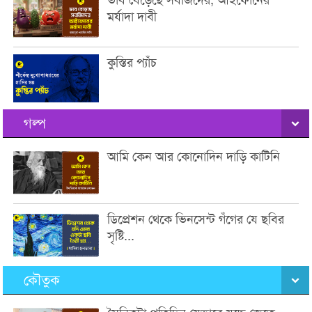
মর্যাদা দাবী
কুস্তির প্যাঁচ
গল্প
আমি কেন আর কোনোদিন দাড়ি কাটিনি
ডিপ্রেশন থেকে ভিনসেন্ট গঁগের যে ছবির
সৃষ্টি...
কৌতুক