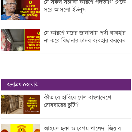
যে সকল সম্ভাব্য কারণে পদত্যাগ থেকে
সরে আসলো ইউনূস
যে কারণে ঘরের জানালায় পর্দা ব্যবহার
না করে বিছানার চাদর ব্যবহার করবেন
জনপ্রিয় eআরকি
কীভাবে হারিয়ে গেল বাংলাদেশে
রোববারের ছুটি?
আহমদ ছফা ও বেগম খালেদা জিয়ার