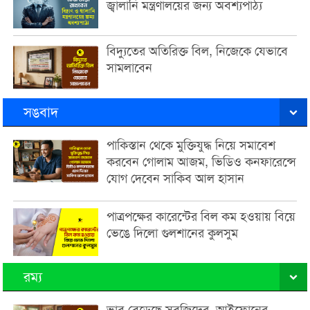
জ্বালানি মন্ত্রণালয়ের জন্য অবশ্যপাঠ্য
বিদ্যুতের অতিরিক্ত বিল, নিজেকে যেভাবে
সামলাবেন
সঙবাদ
পাকিস্তান থেকে মুক্তিযুদ্ধ নিয়ে সমাবেশ
করবেন গোলাম আজম, ভিডিও কনফারেন্সে
যোগ দেবেন সাকিব আল হাসান
পাত্রপক্ষের কারেন্টের বিল কম হওয়ায় বিয়ে
ভেঙে দিলো গুলশানের কুলসুম
রম্য
ভাব বেড়েছে সবজিদের, আইফোনের