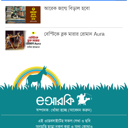
আরেক জন্মে বিড়াল হবো
বেস্টিকে ব্লক মারার রোমান Aura
সম্পাদক: খোঁজা হচ্ছে (আবেদন করুন)
এই ওয়েবসাইটের সকল লেখা ও ছবি
অনুমতি ছাড়া নকল করা ও অন্য কোথাও