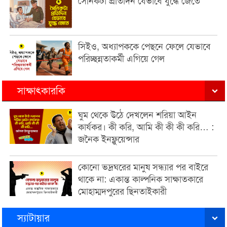
সৈনিকটা প্রতিদিন যেভাবে যুদ্ধে জেতে
সিইও, অধ্যাপককে পেছনে ফেলে যেভাবে
পরিচ্ছন্নতাকর্মী এগিয়ে গেল
সাক্ষাৎকারকি
ঘুম থেকে উঠে দেখলেন শরিয়া আইন
কার্যকর। কী করি, আমি কী কী কী করি… :
জনৈক ইনফ্লুয়েন্সার
কোনো ভদ্রঘরের মানুষ সন্ধ্যার পর বাইরে
থাকে না: একান্ত কাল্পনিক সাক্ষাতকারে
মোহাম্মদপুরের ছিনতাইকারী
স্যাটায়ার