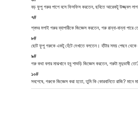
বড় ফুপু গরুর পাশে বসে ফিসফিস করতেন, ছবিতে আরেকটু উজ্জ্বল লাগতে
৭#
শ্বশুর মশাই গরুর ব্যাপারীকে জিজ্ঞেস করতেন, গরু রান্না-বান্না পারে 
৮#
ছোট ফুপু গরুকে একটু হেঁটে দেখাতে বলতেন। হাঁটার সময় পেছন থেকে 
৯#
গরু কথা বলার মাঝখানে হবু শাশুড়ি জিজ্ঞেস করতেন, গরুটা মৃদুভাষী ত
১০#
সবশেষে, গরুকে জিজ্ঞেস করা হতো, তুমি কি কোরবানিতে রাজি? মানে 