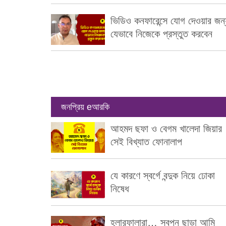
ভিডিও কনফারেন্সে যোগ দেওয়ার জন্
যেভাবে নিজেকে প্রস্তুত করবেন
জনপ্রিয় eআরকি
আহমদ ছফা ও বেগম খালেদা জিয়ার
সেই বিখ্যাত ফোনালাপ
যে কারণে স্বর্গে বন্দুক নিয়ে ঢোকা
নিষেধ
হ্লারফালারা… স্বপ্ন ছাড়া আমি