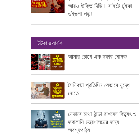
আরও উক্তি দিছি। সাইটে ঢুইকা
ওইগুলা পড়!
টাটকা eআরকি
আমার চোখে এক দফার ঘোষক
সৈনিকটা প্রতিদিন যেভাবে যুদ্ধে
জেতে
যেভাবে মাথা ঠান্ডা রাখবেন বিদ্যুৎ ও
জ্বালানি মন্ত্রণালয়ের জন্য
অবশ্যপাঠ্য