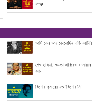
পারে!
আমি কেন আর কোনোদিন দাড়ি কাটিনি
শেখ হাসিনা: ক্ষমতা হারিয়েও বদলায়নি
বয়ান
কিশোর কুমারের যত ‘কিশোরামি’