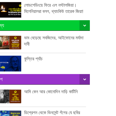
লোডশেডিংয়ে ফিরে এল নস্টালজিয়া।
মিলেনিয়ালরা বলল, থ্যাংকিউ তারেক জিয়া!
ম্য
ভাব বেড়েছে সবজিদের, আইফোনের মর্যাদা
দাবী
কুস্তির প্যাঁচ
ল্প
আমি কেন আর কোনোদিন দাড়ি কাটিনি
ডিপ্রেশন থেকে ভিনসেন্ট গঁগের যে ছবির