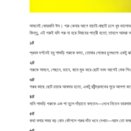
সামনেই কোরবানি ঈদ। গরু কেনার আগে যাচাই-বাছাই চলে খুব ভালোভ
কিন্তু, এই গরুই যদি গরু না হয়ে বিবাহের পাত্রী হতো; তাহলে আমর
১#
প্রথম দর্শনেই হবু শাশুড়ি গরুকে বলত, তোমার লেজের চুলগুলো একটু ঝ
২#
গরুকে সামনে, পেছনে, ডানে, বামে মুভ করে ছোট ননদ আগেই মেক শিওর 
৩#
গরুর কাছে ছোট চাচার আবদার হতো, একটু রবীন্দ্রনাথের সুরে আলগা 
৪#
নানি শাশুড়ি গরুকে এক পা তুলে দাঁড়াতে বলতেন—দেখে নিতেন ভারসা
৫#
কথা বলার সময় বড় বোন কৌশলে গরুর দাঁত গুনে দেখত—বয়স তো বলছ তি
৬#