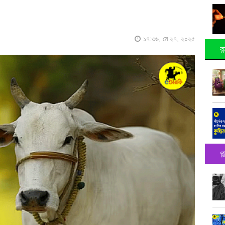
১৭:৩৬, মে ২৭, ২০২৫
র
গ