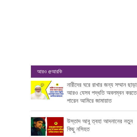
আরও eআরকি
নারীদের ঘরে রাখার জন্য সম্মান ছাড়
আরও যেসব পদ্ধতি অবলম্বন করতে
পারেন আমিরে জামায়াত
উস্তাদ আবু ত্বহা আদনানের নতুন
কিছু নসিহত