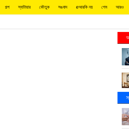
গল্প
স্যাটায়ার
কৌতুক
সঙবাদ
eআরকি নয়
গেম
আরও
আ
স