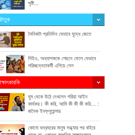
সৃষ্টি...
ৌতুক
সৈনিকটা প্রতিদিন যেভাবে যুদ্ধে জেতে
সিইও, অধ্যাপককে পেছনে ফেলে যেভাবে
পরিচ্ছন্নতাকর্মী এগিয়ে গেল
াক্ষাৎকারকি
ঘুম থেকে উঠে দেখলেন শরিয়া আইন
কার্যকর। কী করি, আমি কী কী কী করি… :
জনৈক ইনফ্লুয়েন্সার
কোনো ভদ্রঘরের মানুষ সন্ধ্যার পর বাইরে
থাকে না: একান্ত কাল্পনিক সাক্ষাতকারে