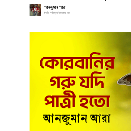
আনজুমান আরা
তিনি মফিদুল ইসলাম নন