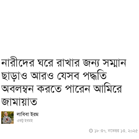
নারীদের ঘরে রাখার জন্য সম্মান
ছাড়াও আরও যেসব পদ্ধতি
অবলম্বন করতে পারেন আমিরে
জামায়াত
লাবিবা ইরম
একটু ইরমই
১৮:৩৭, নভেম্বর ১৩, ২০২৫