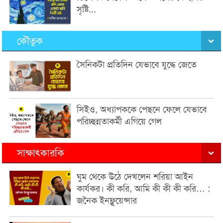
সৃষ্টি...
কৌতুক
সৈনিকটা প্রতিদিন যেভাবে যুদ্ধে জেতে
সিইও, অধ্যাপককে পেছনে ফেলে যেভাবে
পরিচ্ছন্নতাকর্মী এগিয়ে গেল
সাক্ষাৎকারকি
ঘুম থেকে উঠে দেখলেন শরিয়া আইন
কার্যকর। কী করি, আমি কী কী কী করি… :
জনৈক ইনফ্লুয়েন্সার