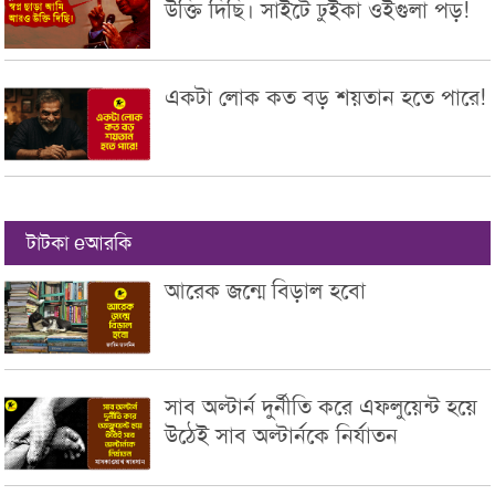
উক্তি দিছি। সাইটে ঢুইকা ওইগুলা পড়!
একটা লোক কত বড় শয়তান হতে পারে!
টাটকা eআরকি
আরেক জন্মে বিড়াল হবো
সাব অল্টার্ন দুর্নীতি করে এফলুয়েন্ট হয়ে
উঠেই সাব অল্টার্নকে নির্যাতন