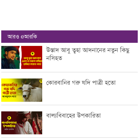
আরও eআরকি
উস্তাদ আবু ত্বহা আদনানের নতুন কিছু
নসিহত
কোরবানির গরু যদি পাত্রী হতো
বাল্যবিবাহের উপকারিতা