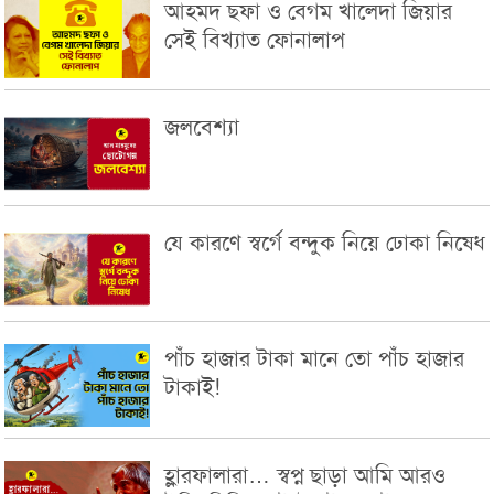
আহমদ ছফা ও বেগম খালেদা জিয়ার
সেই বিখ্যাত ফোনালাপ
জলবেশ্যা
যে কারণে স্বর্গে বন্দুক নিয়ে ঢোকা নিষেধ
পাঁচ হাজার টাকা মানে তো পাঁচ হাজার
টাকাই!
হ্লারফালারা… স্বপ্ন ছাড়া আমি আরও