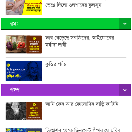
ভেঙে দিলো গুলশানের কুলসুম
রম্য
ভাব বেড়েছে সবজিদের, আইফোনের
মর্যাদা দাবী
কুস্তির প্যাঁচ
গল্প
আমি কেন আর কোনোদিন দাড়ি কাটিনি
ডিপ্রেশন থেকে ভিনসেন্ট গঁগের যে ছবির