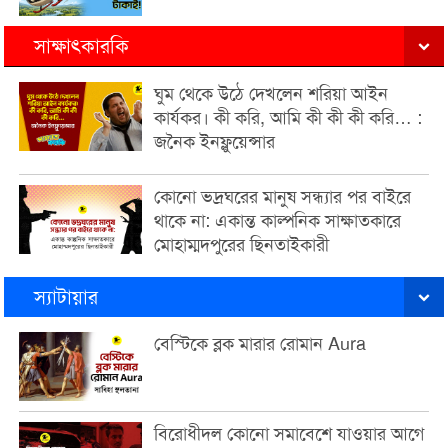
সাক্ষাৎকারকি
ঘুম থেকে উঠে দেখলেন শরিয়া আইন
কার্যকর। কী করি, আমি কী কী কী করি… :
জনৈক ইনফ্লুয়েন্সার
কোনো ভদ্রঘরের মানুষ সন্ধ্যার পর বাইরে
থাকে না: একান্ত কাল্পনিক সাক্ষাতকারে
মোহাম্মদপুরের ছিনতাইকারী
স্যাটায়ার
বেস্টিকে ব্লক মারার রোমান Aura
বিরোধীদল কোনো সমাবেশে যাওয়ার আগে