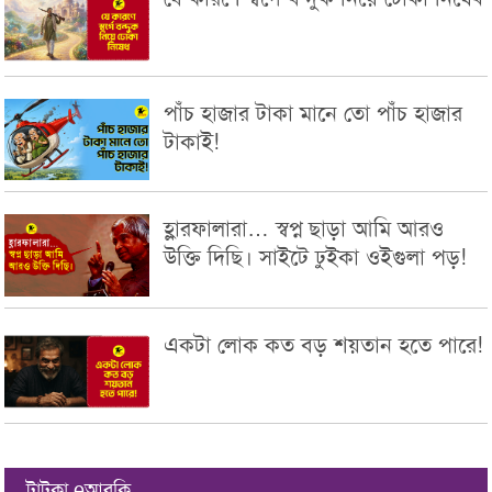
পাঁচ হাজার টাকা মানে তো পাঁচ হাজার
টাকাই!
হ্লারফালারা… স্বপ্ন ছাড়া আমি আরও
উক্তি দিছি। সাইটে ঢুইকা ওইগুলা পড়!
একটা লোক কত বড় শয়তান হতে পারে!
টাটকা eআরকি