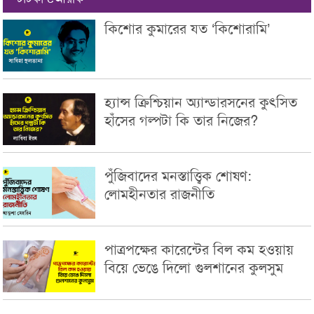
কিশোর কুমারের যত ‘কিশোরামি’
হ্যান্স ক্রিশ্চিয়ান অ্যান্ডারসনের কুৎসিত
হাঁসের গল্পটা কি তার নিজের?
পুঁজিবাদের মনস্তাত্ত্বিক শোষণ:
লোমহীনতার রাজনীতি
পাত্রপক্ষের কারেন্টের বিল কম হওয়ায়
বিয়ে ভেঙে দিলো গুলশানের কুলসুম