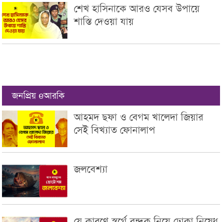
শেখ হাসিনাকে আরও যেসব উপায়ে
শাস্তি দেওয়া যায়
জনপ্রিয় eআরকি
আহমদ ছফা ও বেগম খালেদা জিয়ার
সেই বিখ্যাত ফোনালাপ
জলবেশ্যা
যে কারণে স্বর্গে বন্দুক নিয়ে ঢোকা নিষেধ