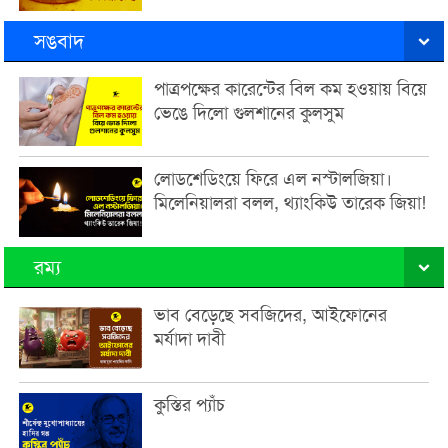
সঙবাদ
পাত্রপক্ষের কারেন্টের বিল কম হওয়ায় বিয়ে
ভেঙে দিলো গুলশানের কুলসুম
লোডশেডিংয়ে ফিরে এল নস্টালজিয়া।
মিলেনিয়ালরা বলল, থ্যাংকিউ তারেক জিয়া!
রম্য
ভাব বেড়েছে সবজিদের, আইফোনের
মর্যাদা দাবী
কুস্তির প্যাঁচ