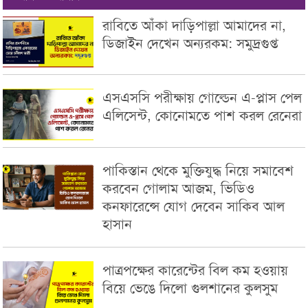
রাবিতে আঁকা দাড়িপাল্লা আমাদের না,
ডিজাইন দেখেন অন্যরকম: সমুদ্রগুপ্ত
এসএসসি পরীক্ষায় গোল্ডেন এ-প্লাস পেল
এলিসেন্ট, কোনোমতে পাশ করল রেনেরা
পাকিস্তান থেকে মুক্তিযুদ্ধ নিয়ে সমাবেশ
করবেন গোলাম আজম, ভিডিও
কনফারেন্সে যোগ দেবেন সাকিব আল
হাসান
পাত্রপক্ষের কারেন্টের বিল কম হওয়ায়
বিয়ে ভেঙে দিলো গুলশানের কুলসুম