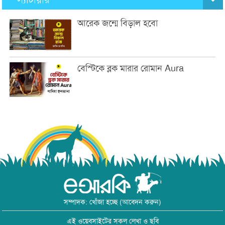
আরেক জন্মে বিড়াল হবো
বেস্টিকে ব্লক মারার রোমান Aura
সম্পাদক: খোঁজা হচ্ছে (আবেদন করুন)
এই ওয়েবসাইটের সকল লেখা ও ছবি