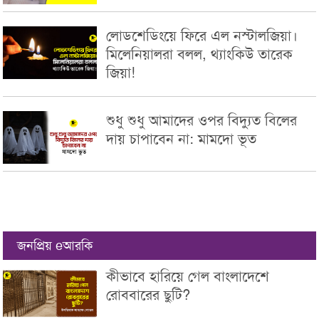
লোডশেডিংয়ে ফিরে এল নস্টালজিয়া।
মিলেনিয়ালরা বলল, থ্যাংকিউ তারেক
জিয়া!
শুধু শুধু আমাদের ওপর বিদ্যুত বিলের
দায় চাপাবেন না: মামদো ভূত
জনপ্রিয় eআরকি
কীভাবে হারিয়ে গেল বাংলাদেশে
রোববারের ছুটি?