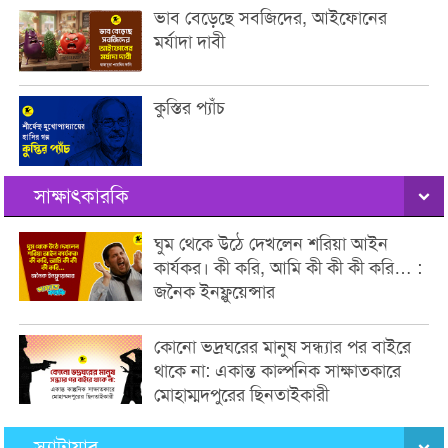
ভাব বেড়েছে সবজিদের, আইফোনের
মর্যাদা দাবী
কুস্তির প্যাঁচ
সাক্ষাৎকারকি
ঘুম থেকে উঠে দেখলেন শরিয়া আইন
কার্যকর। কী করি, আমি কী কী কী করি… :
জনৈক ইনফ্লুয়েন্সার
কোনো ভদ্রঘরের মানুষ সন্ধ্যার পর বাইরে
থাকে না: একান্ত কাল্পনিক সাক্ষাতকারে
মোহাম্মদপুরের ছিনতাইকারী
স্যাটায়ার