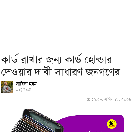
কার্ড রাখার জন্য কার্ড হোল্ডার
দেওয়ার দাবী সাধারণ জনগণের
লাবিবা ইরম
একটু ইরমই
১৬:২৯, এপ্রিল ১৮, ২০২৬