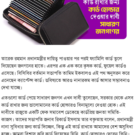
তারেক রহমান প্রধানমন্ত্রীর দায়িত্ব পাওয়ার পর পরই ফ্যামিলি কার্ড তুলে
দিয়েছেন জনগনের হাতে। এরপর এক এক করে কৃষক কার্ড, ফুয়েল কার্ডও
এসেছে। বিসিবির বর্তমান সভাপতি তামিম ইকবালও এই পথ অনুসরন করে
এনেছেন ক্যাপ্টেন্স কার্ড। ভবিষ্যতে আরও নানারকম কার্ড আসার সম্ভাবনাও
দেখা যাচ্ছে।
এতগুলো কার্ড পেয়ে সাধারণ জনগন এখন দাবী তুলেছেন, সরকার থেকে এসব
কার্ড রাখার জন্য ভালোমানের কার্ড হোল্ডারও বিনামূল্যে দেওয়া হোক। এই
দাবীতে রাজুতে একটি ফেক সমাবেশ ডেকেছে কার্ডপ্রিয় জনতা সমিতি-
কাজস। তাদের সভাপতি জনাব রিকার্ড ইসলাম তার বক্তৃতায় বলেন, প্রধানমন্ত্রী
নানা সুবিধার জন্য কার্ড দিচ্ছেন, কিন্তু এই কার্ড রাখতে আমাদের বেশ অসুবিধা
হচ্ছে। আমরা বিশ্বাস করি কার্ড দিয়েছেন যিনি, কার্ড হোল্ডারও দেবেন তিনি।