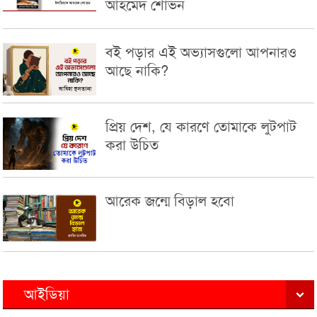
আহমেদ শোভন
বই পড়ার এই অভ্যাসগুলো আপনারও
আছে নাকি?
প্রিয় দেশ, যে কারণে তোমাকে লুটপাট
করা উচিত
আরেক জন্মে বিড়াল হবো
আইডিয়া