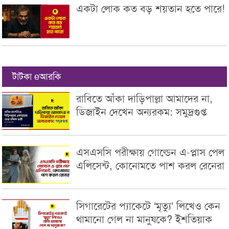
একটা লোক কত বড় শয়তান হতে পারে!
টাটকা eআরকি
রাবিতে আঁকা দাড়িপাল্লা আমাদের না,
ডিজাইন দেখেন অন্যরকম: সমুদ্রগুপ্ত
এসএসসি পরীক্ষায় গোল্ডেন এ-প্লাস পেল
এলিসেন্ট, কোনোমতে পাশ করল রেনেরা
সিগারেটের প্যাকেটে ‘মৃত্যু’ লিখেও কেন
থামানো গেল না মানুষকে? ইশতিয়াক