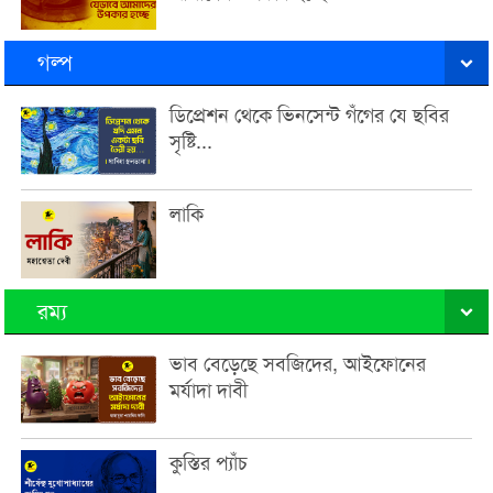
গল্প
ডিপ্রেশন থেকে ভিনসেন্ট গঁগের যে ছবির
সৃষ্টি...
লাকি
রম্য
ভাব বেড়েছে সবজিদের, আইফোনের
মর্যাদা দাবী
কুস্তির প্যাঁচ