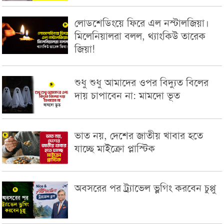
লোডশেডিংয়ে ফিরে এল নস্টালজিয়া।
মিলেনিয়ালরা বলল, থ্যাংকিউ তারেক
জিয়া!
শুধু শুধু আমাদের ওপর বিদ্যুত বিলের
দায় চাপাবেন না: মামদো ভূত
ভাত নয়, দেশের জাতীয় খাবার হতে
যাচ্ছে মাইক্রো প্লাস্টিক
অবসরের পর ট্র্যাভেল ভ্লগিং করবেন চুপ্পু