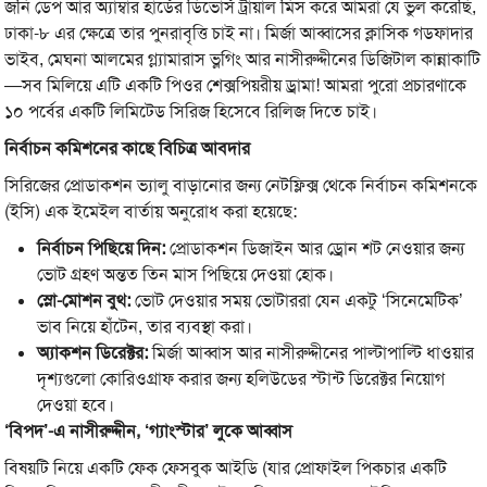
জনি ডেপ আর অ্যাম্বার হার্ডের ডিভোর্স ট্রায়াল মিস করে আমরা যে ভুল করেছি,
ঢাকা-৮ এর ক্ষেত্রে তার পুনরাবৃত্তি চাই না। মির্জা আব্বাসের ক্লাসিক গডফাদার
ভাইব, মেঘনা আলমের গ্ল্যামারাস ভ্লগিং আর নাসীরুদ্দীনের ডিজিটাল কান্নাকাটি
—সব মিলিয়ে এটি একটি পিওর শেক্সপিয়রীয় ড্রামা! আমরা পুরো প্রচারণাকে
১০ পর্বের একটি লিমিটেড সিরিজ হিসেবে রিলিজ দিতে চাই।
নির্বাচন কমিশনের কাছে বিচিত্র আবদার
সিরিজের প্রোডাকশন ভ্যালু বাড়ানোর জন্য নেটফ্লিক্স থেকে নির্বাচন কমিশনকে
(ইসি) এক ইমেইল বার্তায় অনুরোধ করা হয়েছে:
নির্বাচন পিছিয়ে দিন:
প্রোডাকশন ডিজাইন আর ড্রোন শট নেওয়ার জন্য
ভোট গ্রহণ অন্তত তিন মাস পিছিয়ে দেওয়া হোক।
স্লো-মোশন বুথ:
ভোট দেওয়ার সময় ভোটাররা যেন একটু ‘সিনেমেটিক’
ভাব নিয়ে হাঁটেন, তার ব্যবস্থা করা।
অ্যাকশন ডিরেক্টর:
মির্জা আব্বাস আর নাসীরুদ্দীনের পাল্টাপাল্টি ধাওয়ার
দৃশ্যগুলো কোরিওগ্রাফ করার জন্য হলিউডের স্টান্ট ডিরেক্টর নিয়োগ
দেওয়া হবে।
‘বিপদ’-এ নাসীরুদ্দীন, ‘গ্যাংস্টার’ লুকে আব্বাস
বিষয়টি নিয়ে একটি ফেক ফেসবুক আইডি (যার প্রোফাইল পিকচার একটি