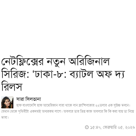
নেটফ্লিক্সের নতুন অরিজিনাল
সিরিজ: ‘ঢাকা-৮: ব্যাটল অফ দ্য
রিলস
সারা সিলভানা
হাফ বাংলাদেশি হাফ আমেরিকান সারা থাকে সান ফ্রান্সিসকোর ২২তলার এক সুউচ্চ ভবনে।
যেখান থেকে পৃথিবীটা একদমই অন্যরকম লাগে। অবসরে তার প্রিয় কাজ অবসরে কি কি করা যায় তা নিয়ে
ভাবা।
১৫:৪৭, ফেব্রুয়ারি ০৫, ২০২৬