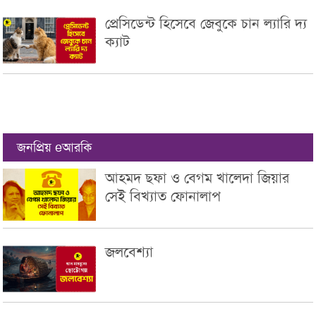
প্রেসিডেন্ট হিসেবে জেবুকে চান ল্যারি দ্য
ক্যাট
জনপ্রিয় eআরকি
আহমদ ছফা ও বেগম খালেদা জিয়ার
সেই বিখ্যাত ফোনালাপ
জলবেশ্যা