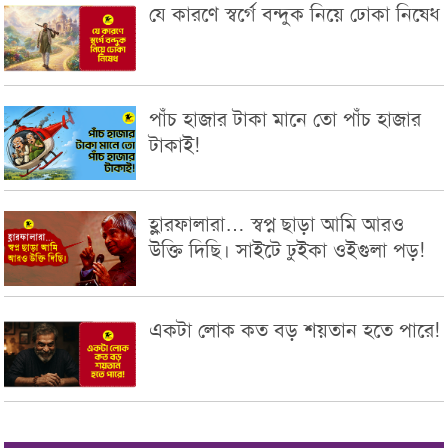
যে কারণে স্বর্গে বন্দুক নিয়ে ঢোকা নিষেধ
পাঁচ হাজার টাকা মানে তো পাঁচ হাজার
টাকাই!
হ্লারফালারা… স্বপ্ন ছাড়া আমি আরও
উক্তি দিছি। সাইটে ঢুইকা ওইগুলা পড়!
একটা লোক কত বড় শয়তান হতে পারে!