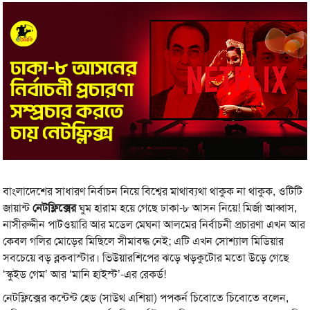
বাংলাদেশের সাধারণ নির্বাচন নিয়ে বিশ্বের মাথাব্যথা থাকুক না থাকুক, ওটিটি
জায়ান্ট
নেটফ্লিক্সের
ঘুম হারাম হয়ে গেছে ঢাকা-৮ আসন নিয়ে! মির্জা আব্বাস,
নাসীরুদ্দীন পাটওয়ারি আর মডেল মেঘনা আলমের নির্বাচনী প্রচারণা এখন আর
কেবল গলির মোড়ের মিছিলে সীমাবদ্ধ নেই; এটি এখন সোশ্যাল মিডিয়ার
সবচেয়ে বড় ব্লকবাস্টার। ভিউয়ারশিপের ঝড়ে খড়কুটোর মতো উড়ে গেছে
‘স্কুইড গেম’ আর ‘মানি হাইস্ট’-এর রেকর্ড!
নেটফ্লিক্সের কন্টেন্ট হেড (সাউথ এশিয়া) পপকর্ন চিবোতে চিবোতে বলেন,