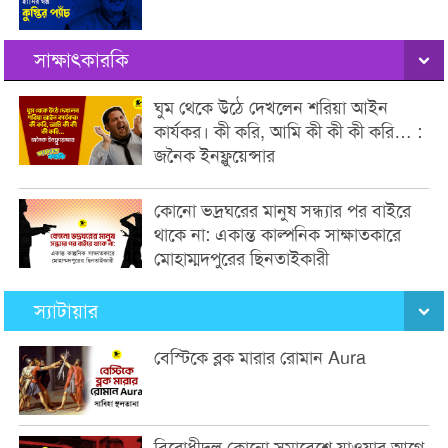
সাক্ষাৎকারকি
ঘুম থেকে উঠে দেখলেন শরিয়া আইন
কার্যকর। কী করি, আমি কী কী কী করি… :
জনৈক ইনফ্লুয়েন্সার
কোনো ভদ্রঘরের মানুষ সন্ধ্যার পর বাইরে
থাকে না: একান্ত কাল্পনিক সাক্ষাতকারে
মোহাম্মদপুরের ছিনতাইকারী
স্যাটায়ার
বেস্টিকে ব্লক মারার রোমান Aura
বিরোধীদল কোনো সমাবেশে যাওয়ার আগে