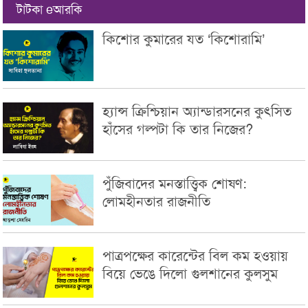
টাটকা eআরকি
কিশোর কুমারের যত ‘কিশোরামি’
হ্যান্স ক্রিশ্চিয়ান অ্যান্ডারসনের কুৎসিত
হাঁসের গল্পটা কি তার নিজের?
পুঁজিবাদের মনস্তাত্ত্বিক শোষণ:
লোমহীনতার রাজনীতি
পাত্রপক্ষের কারেন্টের বিল কম হওয়ায়
বিয়ে ভেঙে দিলো গুলশানের কুলসুম