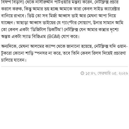
বিষণ্ণ বিড়াল) থেকে নাসীরুদ্দীন পাটওয়ারি মন্তব্য করেন, নেটফ্লিক্স প্রচার
করলে করুক, কিন্তু আমার ভয় হচ্ছে আমাকে তারা কেবল সাইড ক্যারেক্টার
বানিয়ে রাখবে। ভিউ তো সব মির্জা আব্বাস ভাই আর মেঘনা আপা নিয়ে
যাচ্ছেন। তাছাড়া আব্বাস ভাইয়ের যে গ্যাংস্টার সোয়্যাগ, উনার সামনে আমি
তো কেবল একটা ‘ডিজিটাল ভিকটিম’! নেটফ্লিক্স যেন আমার কান্নার দৃশ্যে
অন্তত একটা স্যাড বিজিএম (BGM) যোগ করে।
অন্যদিকে, মেঘনা আলমের ক্যাম্প থেকে জানানো হয়েছে, নেটফ্লিক্স যদি ওয়ান-
টুকরো কোনো শাড়ি স্পনসর না করে, তবে তিনি কেবল রিলস দিয়েই প্রচারণা
চালিয়ে যাবেন।
১৫:৪৭, ফেব্রুয়ারি ০৫, ২০২৬