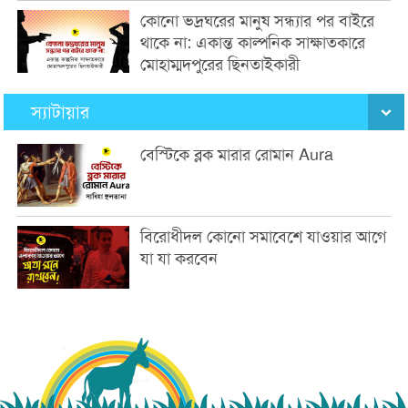
কোনো ভদ্রঘরের মানুষ সন্ধ্যার পর বাইরে
থাকে না: একান্ত কাল্পনিক সাক্ষাতকারে
মোহাম্মদপুরের ছিনতাইকারী
স্যাটায়ার
বেস্টিকে ব্লক মারার রোমান Aura
বিরোধীদল কোনো সমাবেশে যাওয়ার আগে
যা যা করবেন