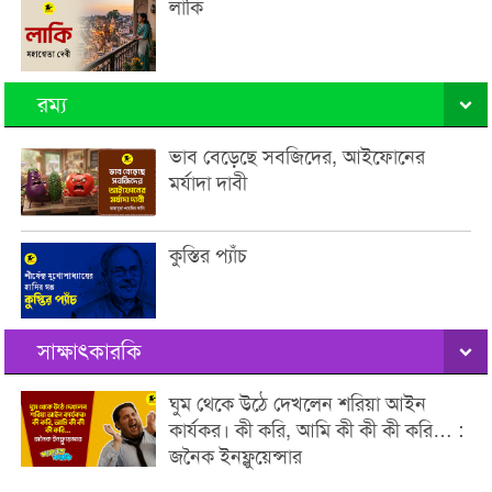
লাকি
রম্য
ভাব বেড়েছে সবজিদের, আইফোনের
মর্যাদা দাবী
কুস্তির প্যাঁচ
সাক্ষাৎকারকি
ঘুম থেকে উঠে দেখলেন শরিয়া আইন
কার্যকর। কী করি, আমি কী কী কী করি… :
জনৈক ইনফ্লুয়েন্সার