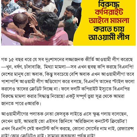
গত ১৫ বছর ধরে যে সব দুঃশাসনের লজ্জাজনক কীর্তি আওয়ামী লীগ করেছে
—খুন, ধর্ষণ, চাঁদাবাজি, মিথ্যা মামলা—সব এখন হুবহু কপি করছে বিএনপি!
দেশের মানুষ তো অবাক, কিন্তু সবচেয়ে বেশি অবাক এখন আওয়ামীলীগ! তবে
পাশাপাশি আওয়ামী লীগ অভিযোগ করে বলছে, বিএনপি তাদের স্টাইল ফলো
করলেও তাদের ক্রেডিট দিচ্ছে না। ফলে দলটি কপিরাইট ইস্যুতে বিএনপির
বিরুদ্ধে মামলা করার সিদ্ধান্ত নিয়েছে! একটু সম্পূর্ণ ভূয়া সূত্র থেকে আমরা
জানতে পারে eআরকি।
আওয়ামীলীগের পলাতক নেতা ফেসবুক লাইভে এসে ক্ষুব্ধ গলায় বলেছেন,
দেখেন ভাই, আমরাই তো এইসব জিনিসে ‘অরিজিনাল কনটেন্ট ক্রিয়েটর’!
এখন বিএনপি সেই কনটেন্ট কপি করছে, কোনো সোর্সের নাম নাই, রেফারেন্স
নাই! কোন ক্রেডিটও নাই। সামান্য কৃতজ্ঞতা পর্যন্ত নাই!