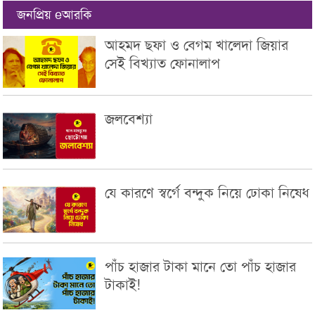
জনপ্রিয় eআরকি
আহমদ ছফা ও বেগম খালেদা জিয়ার
সেই বিখ্যাত ফোনালাপ
জলবেশ্যা
যে কারণে স্বর্গে বন্দুক নিয়ে ঢোকা নিষেধ
পাঁচ হাজার টাকা মানে তো পাঁচ হাজার
টাকাই!