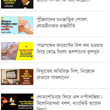
পুঁজিবাদের মনস্তাত্ত্বিক শোষণ:
লোমহীনতার রাজনীতি
পাত্রপক্ষের কারেন্টের বিল কম হওয়ায়
বিয়ে ভেঙে দিলো গুলশানের কুলসুম
বিদ্যুতের অতিরিক্ত বিল, নিজেকে
যেভাবে সামলাবেন
লোডশেডিংয়ে ফিরে এল নস্টালজিয়া।
মিলেনিয়ালরা বলল, থ্যাংকিউ তারেক
জিয়া!