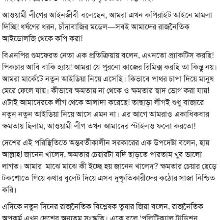
আওয়ামী লীগের আইনজীবী বলেছেন, আমরা এখন কপিরাইট আইনে মামলা
দিচ্ছি! ধর্ষণের ধরন, চাঁদাবাজির মডেল—সবই আমাদের রাজনৈতিক
আইডোলজি থেকে কপি করা!
বিএনপির গুমফেরত নেতা এক প্রতিক্রিয়ায় বলেন, এখনতো প্র্যাকটিস করছি!
পিকচার আবি বাকি হ্যায়! আমরা যে পুরনো কাজের রিমিক্স করছি তা কিন্তু নয়।
আমরা মার্কেটে নতুন আইডিয়া নিয়ে এসেছি। কিভাবে পাথর চাপা দিয়ে মানুষ
মেরে ফেলে যায়। কীভাবে ক্ষমতায় না থেকে ও ক্ষমতার স্বাদ ভোগ করা যায়!
এটাই আমাদেরকে লীগ থেকে আলাদা করেছে! তাছাড়া লীগই শুধু বাজারে
নতুন নতুন আইডিয়া নিয়ে আসে এমন না। এর আগে আমরাও একাধিকবার
ক্ষমতায় ছিলাম, আওয়ামী লীগ তখন আমাদের স্টাইলও ফলো করতো!
দেশের এই পরিস্থিতিতে অন্তবর্তীকালীন সরকারের এক উপদেষ্টা বলেন, হায়
আল্লাহ! জানেন খালেদ, ক্ষমতার চেয়ারটা যদি ছাড়তে পারতাম খুব ভালো
লাগত। আমার মাঝে মাঝে কী ইচ্ছে হয় জানেন খালেদ? ক্ষমতার চেয়ার ছেড়ে
টকশোতে গিয়ে কথার বুলেট দিয়ে এসব দুষ্কৃতিকারীদের কঠোর সাজা নিশ্চিত
করি।
এদিকে নতুন দিনের রাজনৈতিক বিশ্লেষক তুষার জিয়া বলেন, রাজনৈতিক
অপকর্ম এখন দেশের অন্যতম সংস্কৃতি। একে বলে 'পলিটিক্যাল ট্রাডিশন