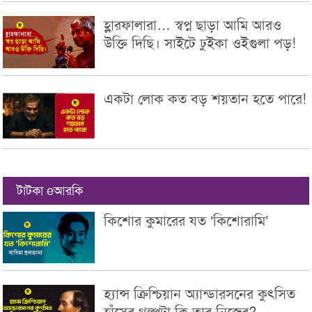
হ্লারফালারা… স্বপ্ন ছাড়া আমি আরও
উক্তি দিছি। সাইটে ঢুইকা ওইগুলা পড়!
একটা লোক কত বড় শয়তান হতে পারে!
টাটকা eআরকি
কিশোর কুমারের যত ‘কিশোরামি’
হ্যান্স ক্রিশ্চিয়ান অ্যান্ডারসনের কুৎসিত
হাঁসের গল্পটা কি তার নিজের?