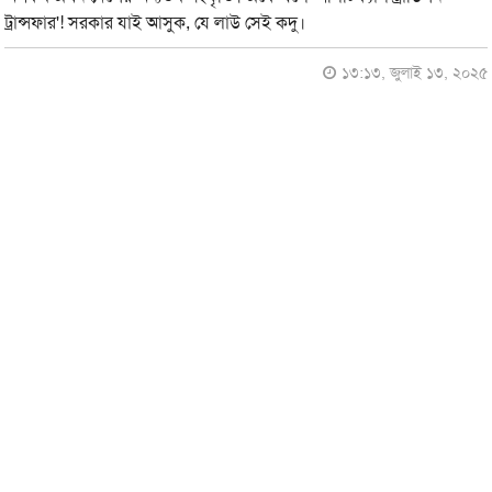
ট্রান্সফার'! সরকার যাই আসুক, যে লাউ সেই কদু।
১৩:১৩, জুলাই ১৩, ২০২৫