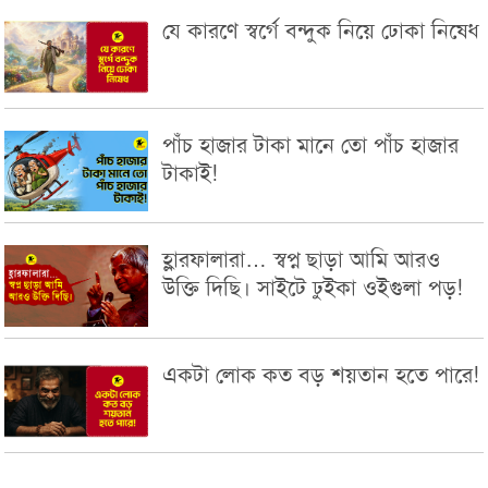
যে কারণে স্বর্গে বন্দুক নিয়ে ঢোকা নিষেধ
পাঁচ হাজার টাকা মানে তো পাঁচ হাজার
টাকাই!
হ্লারফালারা… স্বপ্ন ছাড়া আমি আরও
উক্তি দিছি। সাইটে ঢুইকা ওইগুলা পড়!
একটা লোক কত বড় শয়তান হতে পারে!