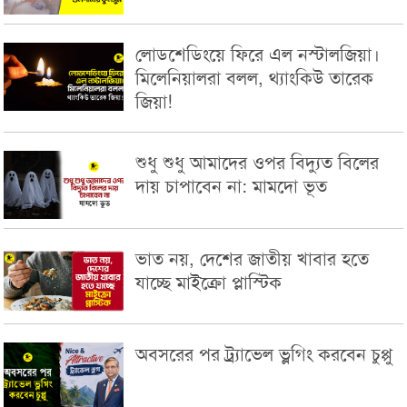
লোডশেডিংয়ে ফিরে এল নস্টালজিয়া।
মিলেনিয়ালরা বলল, থ্যাংকিউ তারেক
জিয়া!
শুধু শুধু আমাদের ওপর বিদ্যুত বিলের
দায় চাপাবেন না: মামদো ভূত
ভাত নয়, দেশের জাতীয় খাবার হতে
যাচ্ছে মাইক্রো প্লাস্টিক
অবসরের পর ট্র্যাভেল ভ্লগিং করবেন চুপ্পু