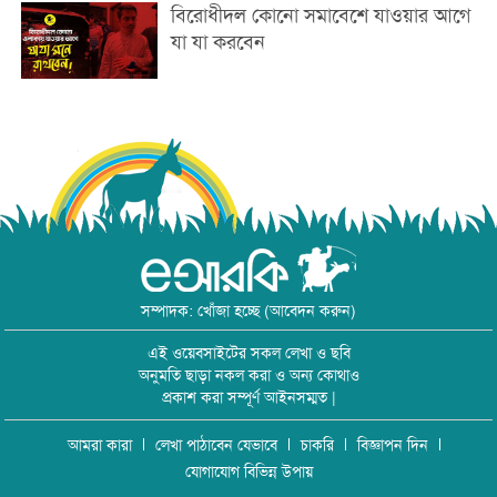
বিরোধীদল কোনো সমাবেশে যাওয়ার আগে
যা যা করবেন
সম্পাদক: খোঁজা হচ্ছে (আবেদন করুন)
এই ওয়েবসাইটের সকল লেখা ও ছবি
অনুমতি ছাড়া নকল করা ও অন্য কোথাও
প্রকাশ করা সম্পূর্ণ আইনসম্মত |
আমরা কারা
লেখা পাঠাবেন যেভাবে
চাকরি
বিজ্ঞাপন দিন
যোগাযোগ বিভিন্ন উপায়