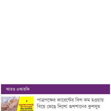
আরও eআরকি
পাত্রপক্ষের কারেন্টের বিল কম হওয়ায়
বিয়ে ভেঙে দিলো গুলশানের কুলসুম