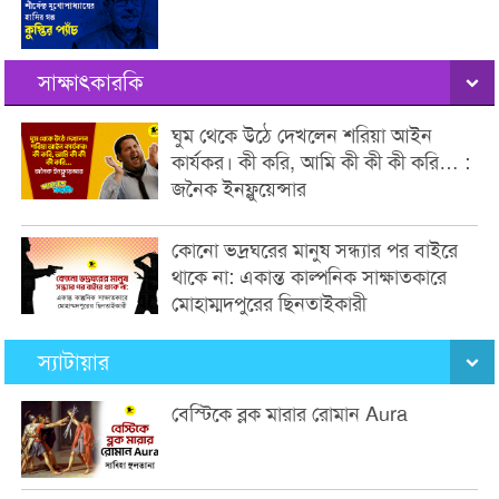
সাক্ষাৎকারকি
ঘুম থেকে উঠে দেখলেন শরিয়া আইন
কার্যকর। কী করি, আমি কী কী কী করি… :
জনৈক ইনফ্লুয়েন্সার
কোনো ভদ্রঘরের মানুষ সন্ধ্যার পর বাইরে
থাকে না: একান্ত কাল্পনিক সাক্ষাতকারে
মোহাম্মদপুরের ছিনতাইকারী
স্যাটায়ার
বেস্টিকে ব্লক মারার রোমান Aura