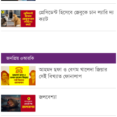
প্রেসিডেন্ট হিসেবে জেবুকে চান ল্যারি দ্য
ক্যাট
জনপ্রিয় eআরকি
আহমদ ছফা ও বেগম খালেদা জিয়ার
সেই বিখ্যাত ফোনালাপ
জলবেশ্যা