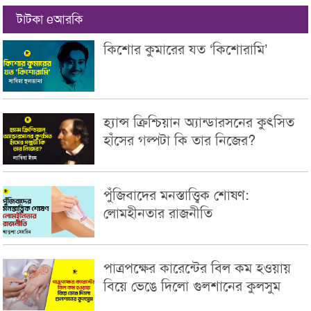
টাটকা eআরকি
কিশোর কুমারের যত ‘কিশোরামি’
হ্যান্স ক্রিশ্চিয়ান অ্যান্ডারসনের কুৎসিত
হাঁসের গল্পটা কি তার নিজের?
পুঁজিবাদের মনস্তাত্ত্বিক শোষণ:
লোমহীনতার রাজনীতি
পাত্রপক্ষের কারেন্টের বিল কম হওয়ায়
বিয়ে ভেঙে দিলো গুলশানের কুলসুম