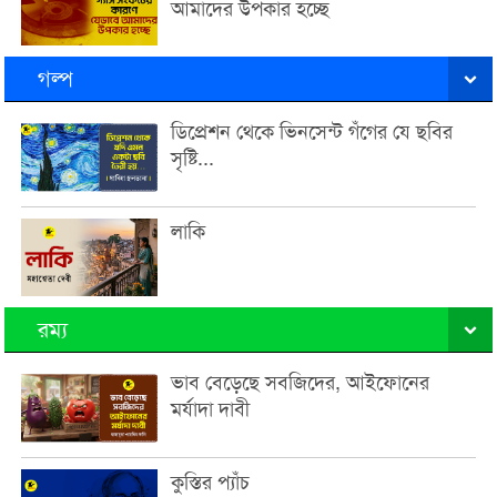
আমাদের উপকার হচ্ছে
গল্প
ডিপ্রেশন থেকে ভিনসেন্ট গঁগের যে ছবির
সৃষ্টি...
লাকি
রম্য
ভাব বেড়েছে সবজিদের, আইফোনের
মর্যাদা দাবী
কুস্তির প্যাঁচ