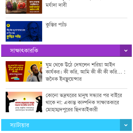
মর্যাদা দাবী
কুস্তির প্যাঁচ
সাক্ষাৎকারকি
ঘুম থেকে উঠে দেখলেন শরিয়া আইন
কার্যকর। কী করি, আমি কী কী কী করি… :
জনৈক ইনফ্লুয়েন্সার
কোনো ভদ্রঘরের মানুষ সন্ধ্যার পর বাইরে
থাকে না: একান্ত কাল্পনিক সাক্ষাতকারে
মোহাম্মদপুরের ছিনতাইকারী
স্যাটায়ার