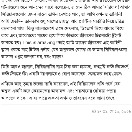
তাদের এই ডিভোর্স দেওয়া, আবার বিয়ে করা, তারপর আবার ডিভোর্স দেওয়ার
ঘটনাগুলো শুনে আনন্দের সাথে বলেছেন, এ যেন ঠিক আমার সিরিয়াল! আমার
সিরিয়ালগুলোর এমন বাস্তব ভার্সন দেখতে পাব, তা আমি কখনও ভাবিনি!
আমি এতদিন জানতাম শুধু সাপের চামড়া আর প্লাস্টিক সার্জারি দিয়ে চরিত্র
বদলানো যায়। কিন্তু বাংলাদেশে এসে দেখলাম, ডিভোর্স দিয়ে আবার বিয়ে
করে এবং মাঝেমধ্যে গায়েব হয়ে গিয়ে কীভাবে জীবনের চিত্রনাট্যে টুইস্ট
আনতে হয়। This is amazing! তাই আমি তাদের জীবনের এই কাহিনী
তুলে ধরতে চাই টিভির পর্দায়, যেন মানুষজন বোঝে যে আমার সিরিয়ালগুলো
আসলে শুধুই কল্পনা নয়, বরং বাস্তব!
তিনি আরও জানান, সিরিয়ালটির নাম ঠিক করা হয়েছে,
কাহানি কভি ডিভোর্স,
কভি নিকাহ কি
। একটি ট্যাগলাইনও যোগ করেছেন,
সালামত রাহে ফোন!
এদিকে আবু ত্বহার ভক্তরা দাবি করেছেন, এই সিরিয়ালের প্রতি পর্বে যেন
অন্তত একটি করে কেয়ামতের আলামত এবং শয়তানের ধোঁকায় পড়ার
আপডেট থাকে। এ ব্যাপারে একতা এখনও ভাবছেন বলে জানা গেছে।
১৭:৩১, মে ১০, ২০২৬