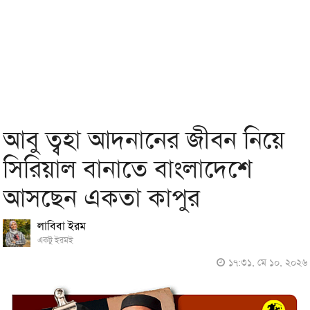
আবু ত্বহা আদনানের জীবন নিয়ে
সিরিয়াল বানাতে বাংলাদেশে
আসছেন একতা কাপুর
লাবিবা ইরম
একটু ইরমই
১৭:৩১, মে ১০, ২০২৬