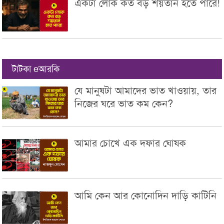
একটা লোক কত বড় শয়তান হতে পারে!
টাটকা eআরকি
যে মানুষটা আমাদের ভাত খাওয়ায়, তার
নিজের ঘরে ভাত কম কেন?
আমার চোখে এক দফার ঘোষক
আমি কেন আর কোনোদিন দাড়ি কাটিনি