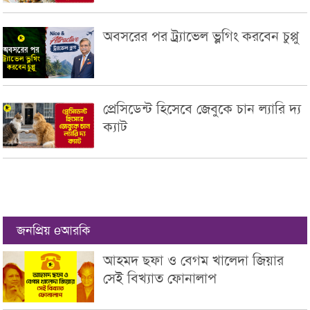
অবসরের পর ট্র্যাভেল ভ্লগিং করবেন চুপ্পু
প্রেসিডেন্ট হিসেবে জেবুকে চান ল্যারি দ্য
ক্যাট
জনপ্রিয় eআরকি
আহমদ ছফা ও বেগম খালেদা জিয়ার
সেই বিখ্যাত ফোনালাপ