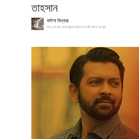
তাহসান
মাঈশা মিন্নারা
তার দেহখান অকল্যান্ডে থাকলেও মনটা থাকে অংপুর