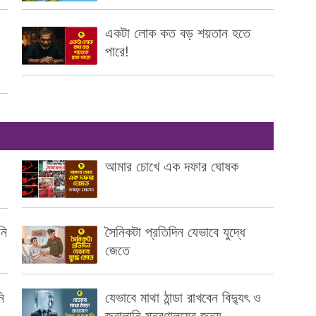
একটা লোক কত বড় শয়তান হতে
পারে!
আমার চোখে এক দফার ঘোষক
নি
সৈনিকটা প্রতিদিন যেভাবে যুদ্ধে
জেতে
ি
যেভাবে মাথা ঠান্ডা রাখবেন বিদ্যুৎ ও