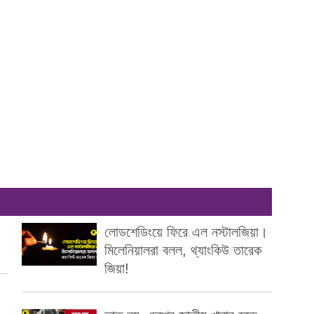
লোডশেডিংয়ে ফিরে এল নস্টালজিয়া।
মিলেনিয়ালরা বলল, থ্যাংকিউ তারেক
জিয়া!