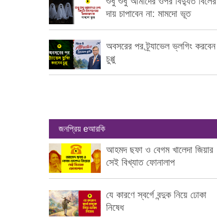
শুধু শুধু আমাদের ওপর বিদ্যুত বিলের
দায় চাপাবেন না: মামদো ভূত
অবসরের পর ট্র্যাভেল ভ্লগিং করবেন
চুপ্পু
জনপ্রিয় eআরকি
আহমদ ছফা ও বেগম খালেদা জিয়ার
সেই বিখ্যাত ফোনালাপ
যে কারণে স্বর্গে বন্দুক নিয়ে ঢোকা
নিষেধ