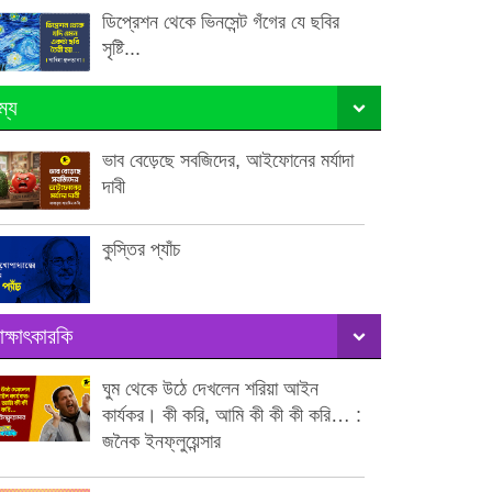
ডিপ্রেশন থেকে ভিনসেন্ট গঁগের যে ছবির
সৃষ্টি...
ম্য
ভাব বেড়েছে সবজিদের, আইফোনের মর্যাদা
দাবী
কুস্তির প্যাঁচ
াক্ষাৎকারকি
ঘুম থেকে উঠে দেখলেন শরিয়া আইন
কার্যকর। কী করি, আমি কী কী কী করি… :
জনৈক ইনফ্লুয়েন্সার