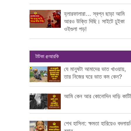
হ্লারফালারা… স্বপ্ন ছাড়া আমি
আরও উক্তি দিছি। সাইটে ঢুইকা
ওইগুলা পড়!
টাটকা eআরকি
যে মানুষটা আমাদের ভাত খাওয়ায়,
তার নিজের ঘরে ভাত কম কেন?
আমি কেন আর কোনোদিন দাড়ি কাটি
শেখ হাসিনা: ক্ষমতা হারিয়েও বদলায়ন