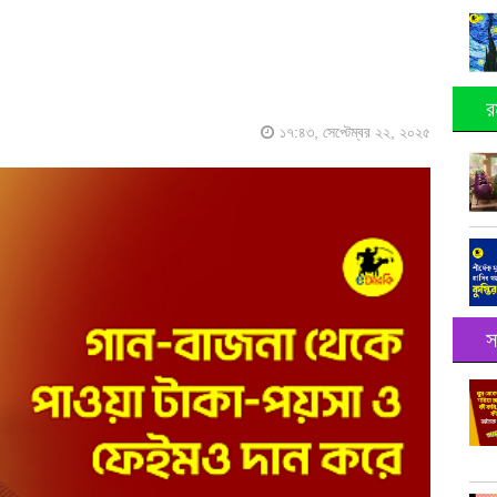
র
১৭:৪৩, সেপ্টেম্বর ২২, ২০২৫
স