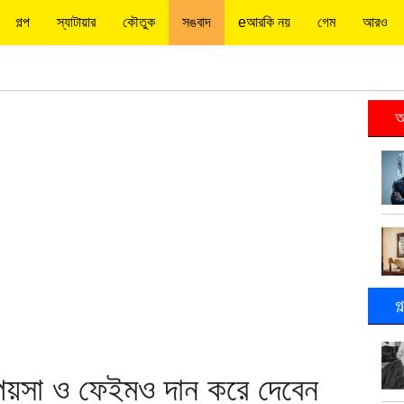
গল্প
স্যাটায়ার
কৌতুক
সঙবাদ
eআরকি নয়
গেম
আরও
আ
গ
-পয়সা ও ফেইমও দান করে দেবেন