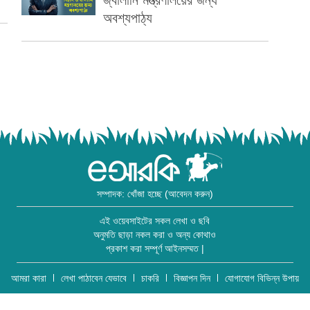
জ্বালানি মন্ত্রণালয়ের জন্য
অবশ্যপাঠ্য
সম্পাদক: খোঁজা হচ্ছে (আবেদন করুন)
এই ওয়েবসাইটের সকল লেখা ও ছবি
অনুমতি ছাড়া নকল করা ও অন্য কোথাও
প্রকাশ করা সম্পূর্ণ আইনসম্মত |
আমরা কারা
লেখা পাঠাবেন যেভাবে
চাকরি
বিজ্ঞাপন দিন
যোগাযোগ বিভিন্ন উপায়