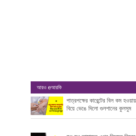
আরও eআরকি
পাত্রপক্ষের কারেন্টের বিল কম হওয়ায়
বিয়ে ভেঙে দিলো গুলশানের কুলসুম