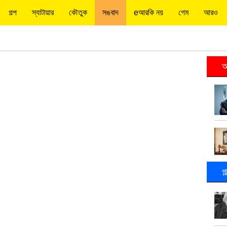
গল্প
স্যাটায়ার
কৌতুক
সঙবাদ
eআরকি নয়
গেম
আরও
আ
গ