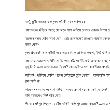
রেস্টুরেন্টের দরজায় এক বৃদ্ধ কটমট চোখে তাকিয়ে।
এমনভাবেই দাঁড়িয়ে আছে যে তাকে পাশ কাটিয়ে ভেতরে ঢোকার উপায় নে
জিজ্ঞেস করার কোন কারণ নেই। চোখের সামনেই তাওয়ায় পরোটা সেঁকছে
সরবে কেন?
বৃদ্ধ ঐভাবেই চোখ কটমট করে আমার দিকে তাকিয়ে বললো, ‘সিট খালি ন
এমন তো কোথাও দেখিনি! এ কি মেস নাকি যে সিট খালি না থাকলে এই 
ক্যান্টিন? অন্য কারো ঢোকা নিষেধ? ভাব-ভঙ্গিতে তো কমার্শিয়াল পরোটা-ভ
আমি কাঁধ ঝাঁকিয়ে সেদিন পাশের রেস্টুরেন্টে ঢুকে গেলাম। তাড়াতাড়ি
বান্দা আমি না।
আরেকদিন অফিসের পথে হাঁটছি। আবার চোখে পড়লো সেই হোটেলটা। 
নাকি আজকেও সিট খালি নেই!
কী রে বাবা! খুব বিখ্যাত হোটেল নাকি? নাকি খুব মজার নাস্তা? এমন হলে