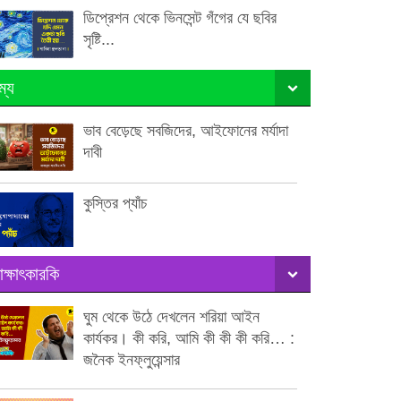
ডিপ্রেশন থেকে ভিনসেন্ট গঁগের যে ছবির
সৃষ্টি...
ম্য
ভাব বেড়েছে সবজিদের, আইফোনের মর্যাদা
দাবী
কুস্তির প্যাঁচ
াক্ষাৎকারকি
ঘুম থেকে উঠে দেখলেন শরিয়া আইন
কার্যকর। কী করি, আমি কী কী কী করি… :
জনৈক ইনফ্লুয়েন্সার