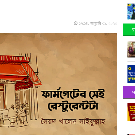
১৭:১৪, জানুয়ারি ৩১, ২০২৩
র
স