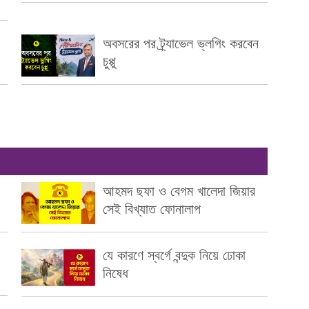
অবসরের পর ট্র্যাভেল ভ্লগিং করবেন
চুপ্পু
আহমদ ছফা ও বেগম খালেদা জিয়ার
সেই বিখ্যাত ফোনালাপ
যে কারণে স্বর্গে বন্দুক নিয়ে ঢোকা
নিষেধ