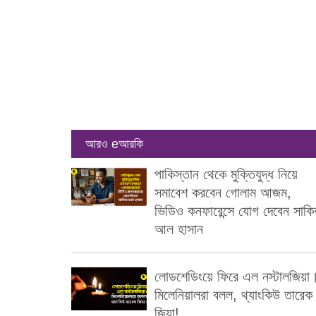
আরও eআরকি
পাকিস্তান থেকে মুক্তিযুদ্ধ নিয়ে
সমাবেশ করবেন গোলাম আজম,
ভিডিও কনফারেন্সে যোগ দেবেন সাকি
আল হাসান
লোডশেডিংয়ে ফিরে এল নস্টালজিয়া
মিলেনিয়ালরা বলল, থ্যাংকিউ তারেক
জিয়া!