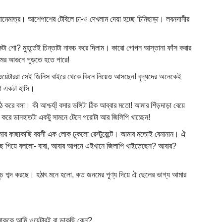
েমাত্র। আশেপাশের টেবিলে চা-ও দেখলাম দেয়া হচ্ছে চিনিছাড়া। লবনদানীর
একটা শো? মুহূর্তেই চিন্তাটা নাকচ করে দিলাম। কারো গোপন আস্তানা ফাঁস করার
ের আগুনে পুড়তে হতে পারে!
ওয়েটাররা সেই জিনিস বাইরে থেকে কিনে নিয়েও আসছেন! বৃদ্ধদের অনেকেই
কা একটা হাসি।
ে বসা। কী আশ্চর্য্! বসার ভঙ্গিটা ঠিক আব্বার মতো! আমার শিঁড়দাড়া বেয়ে
 করে ডানহাতটা একটু সামনে টেনে পরোটা আর জিলিপি খাচ্ছেন!
র কাছাকাছি বয়সী এক লোক ঢুকলো রেস্টুরেন্টে। আমার মতোই বেমানান। ঐ
াছে গিয়ে বললো- বাবা, আবার আপনে এইখানে জিলাপি খাইতেছেন? আবার?
চ শব্দ করছে। হঠাৎ মনে হলো, কত জনমের পূণ্য দিয়ে ঐ ছেলের ভাগ্য আমার
োককে আমি ওয়েটারই বা ডাকছি কেন?