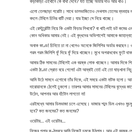
কড়াকড়ি! এইখানে কে বাঁধা দেবে? যত ইচ্ছে অর্ডার দাও আর খাও।
এলো তেলছাড়া পরোটা। সাথে ডালভাজিতেও দেখলাম তেলের ব্যবহার নাম
বদলে টেবিলে চিনির বাটি দেয়া। যার ইচ্ছা সে নিয়ে খাচ্ছে।
এই রেস্টুরেন্টটা নিয়ে কি একটা ফিচার লিখবো? বা খাই-দাই ডট কমের 
কোন অধিকার আমার নেই। এই বৃদ্ধদের অভিশাপেই আমাকে জাহান্নাম
অবাক কাণ্ড! চিনিতে চা না খেলেও অনেকে জিলিপির অর্ডার করছেন। 
গরম গরম জিলিপি ফুঁ দিয়ে ফুঁ দিয়ে খাচ্ছেন। মুখে অপরাধবোধ ফুটে থা
আমার ঠিক সামনের টেবিলেই এক বয়ষ্ক লোক খাচ্ছেন। আমার দিকে পিঠ কর
একটা ঠাণ্ডা স্রোত বয়ে গেলো! এটা আব্বাই তো! এই তো ঘাড়খানা নিচু
আমি উঠে সামনে এগোবো তাঁর দিকে, এই সময়ে একটা নাটক হলো। আমা
দারোয়ানকে ঠেলেই ঢুকলো। তারপর আমার সামনের টেবিলের বৃদ্ধের ক
উঠেন, আপনার আর হাঁটোন লাগতো না!
এরইমধ্যে আমার ডিমভাজা চলে এসেছে। ভাজার শব্দে ডিম এখনও মুচমু
হবে? কত জনমের? কত জনমের?
ওয়েটার... এই ওয়েটার...
নিজের গলার কণ্ঠস্বরে আমি নিজেই চমকে উঠলাম। আর এই বয়ষ্ক ল