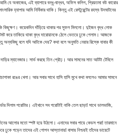
 আমি যে অকাজের, এই ব্যাপারে বন্ধু-বান্ধব, অফিস কলিগ, প্রিয়তমা বউ কারোর
িক হ্যাপায় আমি নির্বিকার থাকি। কিন্তু এই রেস্টুরেন্টের রহস্য উদঘাটনের
থাকি কিছুক্ষণ। কয়েকদিন দাঁড়িয়ে থাকার পর সুফল মিললো। দুইজন বৃদ্ধ লোক
 কটমট করে তাকিয়ে থাকা বৃদ্ধ দারোয়ানকে ঠেলে ভেতরে ঢুকে গেলাম। আজকে
্তু অন্যকিছু বলে যদি আটকে দেয়? কথা বলে অনুমতি নেয়ার রিস্কে যাবার কী
্র দাড়ির ম্যানেজার। সার্ভ করছে তিন প্রৌঢ়। আর সামনের সাত আটটা টেবিলে
চাপাকা রঙের খেলা। আর সবার সাথে হাসি হাসি মুখে কথা বললেও আমার সামনে
র্ডার দিলাম পরোটার। এইখানে সব পরোটাই নাকি তেল ছাড়া! সাথে ডালভাজি,
 দিনের আলোর মতো স্পষ্ট হয়ে উঠলো। এনাদের সবার পায়ে কেডস পরা! তারমানে
করে ঢুকে পড়েন তাদের এই গোপন আস্তানায়! বাসায় নিশ্চয়ই তাঁদের ডায়েটে