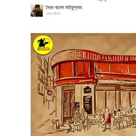
সৈয়দ খালেদ সাইফুল্লাহ
খাদ্য পর্যটক!