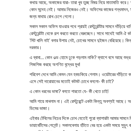
কথায় আছে, অকাজের যারা- তারা খুব তুচ্ছ বিষয় নিয়ে মাতামাতি করে।
কোন সন্দেহ নেই। আমার নিজেরও নেই। অফিসের কাজের গন্ধমাদন, সাংসার
জন্য মাথায় রোখ চেপে গেলো।
সকাল সকাল অফিস যাওয়ার পথে প্রায়ই রেস্টুরেন্টটার সামনে দাঁড়িয়ে 
রেস্টুরেন্টটা থেকে গল্প করতে করতে বেরুচ্ছেন। সাথে সাথেই আমি ঐ
'সিট খালি নাই' বলার উপায় নেই, চোখের সামনে দুইজন বেরিয়েছে। কিন
দরকার।
এ ব্বাবা... কোন ওল্ড হোমে ঢুকে পড়লাম নাকি? ক্যাশে বসে আছে শুভ
গিজগিজ করছে অগণিত বৃদ্ধের মুখ!
পরিবেশ দেখে আমি কেমন যেন হকচকিয়ে গেলাম। ওয়েটারের দাঁড়িতে কা
এসে সেই দারোয়ানের মতোই কটমট চোখে বললো- কী চাই?
এ কোন ধরনের ভাষা? বলতে পারতো যে- কী খেতে চাই!
আমি গায়ে মাখলাম না। এই রেস্টুরেন্টে একটা কিন্তু অবশ্যই আছে। অ
ডিমের ভাজা।
এইবার টেবিলের নিচের দিকে চোখ যেতেই পুরো ব্যাপারটা আমার সামনে
ডায়াবেটিসের পেশেন্ট। সকালবেলায় হাঁটতে বের হয়ে একটা সময়ে সুড়ুৎ 