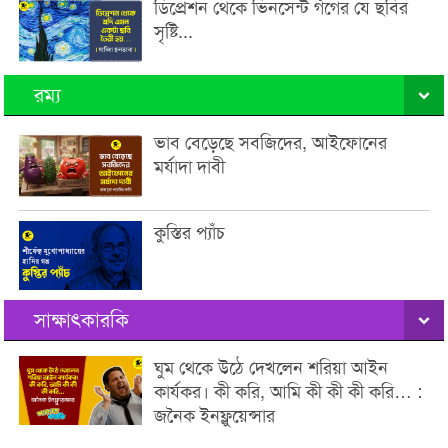
ডিপ্রেশন থেকে ভিনসেন্ট গঁগের যে ছবির
সৃষ্টি...
রম্য
ভাব বেড়েছে সবজিদের, আইফোনের
মর্যাদা দাবী
কুস্তির প্যাঁচ
সাক্ষাৎকারকি
ঘুম থেকে উঠে দেখলেন শরিয়া আইন
কার্যকর। কী করি, আমি কী কী কী করি… :
জনৈক ইনফ্লুয়েন্সার