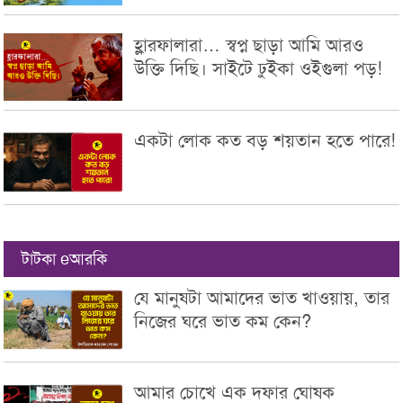
হ্লারফালারা… স্বপ্ন ছাড়া আমি আরও
উক্তি দিছি। সাইটে ঢুইকা ওইগুলা পড়!
একটা লোক কত বড় শয়তান হতে পারে!
টাটকা eআরকি
যে মানুষটা আমাদের ভাত খাওয়ায়, তার
নিজের ঘরে ভাত কম কেন?
আমার চোখে এক দফার ঘোষক