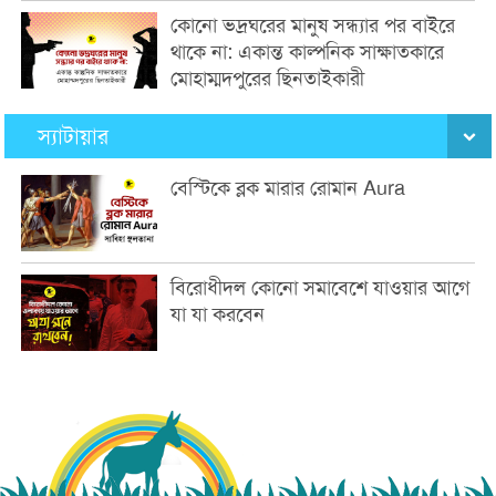
কোনো ভদ্রঘরের মানুষ সন্ধ্যার পর বাইরে
থাকে না: একান্ত কাল্পনিক সাক্ষাতকারে
মোহাম্মদপুরের ছিনতাইকারী
স্যাটায়ার
বেস্টিকে ব্লক মারার রোমান Aura
বিরোধীদল কোনো সমাবেশে যাওয়ার আগে
যা যা করবেন