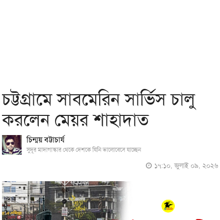
চট্টগ্রামে সাবমেরিন সার্ভিস চালু
করলেন মেয়র শাহাদাত
চিন্ময় বট্টাচার্য
সুদূর মাদাগাস্কার থেকে দেশকে যিনি ভালোবেসে যাচ্ছেন
১৭:১০, জুলাই ০৯, ২০২৬