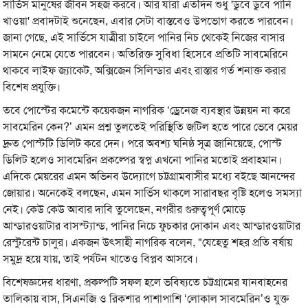
সার্ভিস মানুষের জীবন সহজ করবে। আর যারা এতদিন শুধু 'ডুবে ডুবে পানি
খাওয়া' প্রবাদটাই শুনেছেন, এবার সেটা বাস্তবেও উপভোগ করতে পারবেন।
জানা গেছে, এই সার্ভিসে যাত্রীরা চাইলে পানির নিচ থেকেই নিজের বাসার
সামনে নেমে যেতে পারবেন। অতিরিক্ত সুবিধা হিসেবে প্রতিটি সাবমেরিনে
থাকবে লাইফ জ্যাকেট, অক্সিজেন সিলিন্ডার এবং রাস্তার গর্ত শনাক্ত করার
বিশেষ প্রযুক্তি।
তবে পোস্টের কমেন্টে কয়েকজন নাগরিক ‘ড্রেনেজ ব্যবস্থার উন্নয়ন না করে
সাবমেরিন কেন?’ এমন প্রশ্ন তুলতেই পরিস্থিতি জটিল হতে পারে ভেবে মেয়র
দ্রুত পোস্টটি ডিলিট করে দেন। পরে অবশ্য ঘনিষ্ঠ সূত্র জানিয়েছে, পোস্ট
ডিলিট হলেও সাবমেরিন প্রকল্পের স্বপ্ন এখনো পানির মতোই প্রবাহমান।
এদিকে মেয়রের এমন অভিনব উদ্যোগে চট্টগ্রামবাসীর মধ্যে বইছে আনন্দের
জোয়ার। অনেকেই বলছেন, এমন সার্ভিস থাকলে সারাবছর বৃষ্টি হলেও সমস্যা
নেই। কেউ কেউ আবার দাবি তুলেছেন, নগরীর গুরুত্বপূর্ণ মোড়ে
আন্ডারওয়াটার বাসস্ট্যান্ড, পানির নিচে ফুচকার দোকান এবং আন্ডারওয়াটার
রেস্টুরেন্ট চালুর। একজন উৎসাহী নাগরিক বলেন, "যেহেতু শহর প্রতি বর্ষায়
সমুদ্র হয়ে যায়, তাই পর্যটন খাতেও বিপ্লব আসবে।
বিশেষজ্ঞদের ধারণা, প্রকল্পটি সফল হলে ভবিষ্যতে চট্টগ্রামের যানবাহনের
তালিকায় বাস, সিএনজি ও রিকশার পাশাপাশি ‘লোকাল সাবমেরিন’ও যুক্ত