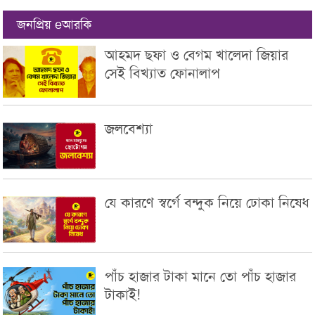
জনপ্রিয় eআরকি
আহমদ ছফা ও বেগম খালেদা জিয়ার
সেই বিখ্যাত ফোনালাপ
জলবেশ্যা
যে কারণে স্বর্গে বন্দুক নিয়ে ঢোকা নিষেধ
পাঁচ হাজার টাকা মানে তো পাঁচ হাজার
টাকাই!