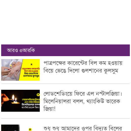
আরও eআরকি
পাত্রপক্ষের কারেন্টের বিল কম হওয়ায়
বিয়ে ভেঙে দিলো গুলশানের কুলসুম
লোডশেডিংয়ে ফিরে এল নস্টালজিয়া।
মিলেনিয়ালরা বলল, থ্যাংকিউ তারেক
জিয়া!
শুধু শুধু আমাদের ওপর বিদ্যুত বিলের